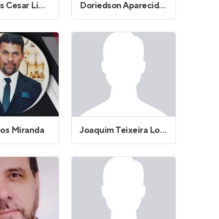
Domingos Cesar Lima de Santana
Doriedson Aparecido Viana
los Miranda
Joaquim Teixeira Lopes