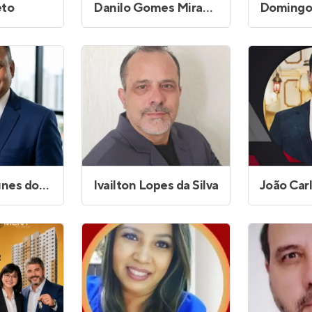
eto
Danilo Gomes Miranda da Silva
Germano Nunes dos Santos
Ivailton Lopes da Silva
João Car