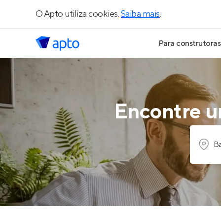
O Apto utiliza cookies.
Saiba mais
.
Para construtoras
Geração de Le
Geração de Vis
Encontre um
Geração de Ve
Ba
Maiores Const
Parcerias Imobi
Anunciar Imóve