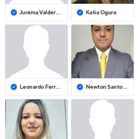
Jurema Valderez Cyrillo Rufino
Katia Ogura
Leonardo Ferreira Barão
Newton Santos de Souza