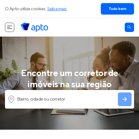
O Apto utiliza cookies.
Saiba mais
.
Tudo bem
Encontre um corretor de
imóveis na sua região
Bairro, cidade ou corretor