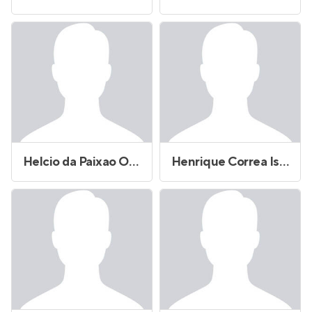
Helcio da Paixao Oliveira Rabelo
Henrique Correa Israel