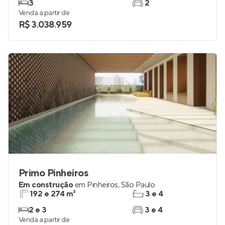
3
2
Venda a partir de
R$ 3.038.959
Primo Pinheiros
Em construção
em
Pinheiros
,
São Paulo
192 e 274 m²
3 e 4
2 e 3
3 e 4
Venda a partir de