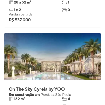
28 a 52 m²
1
1 e 2
0
Venda a partir de
R$ 537.000
On The Sky Cyrela by YOO
Em construção
em
Perdizes
,
São Paulo
162 m²
4