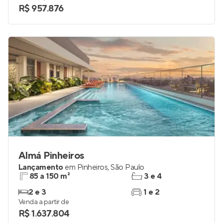
R$ 957.876
Almá Pinheiros
Lançamento
em
Pinheiros
,
São Paulo
85 a 150 m²
3 e 4
2 e 3
1 e 2
Venda a partir de
R$ 1.637.804