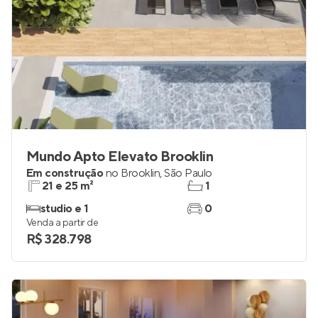
Mundo Apto Elevato Brooklin
Em construção
no
Brooklin
,
São Paulo
21 e 25 m²
1
studio e 1
0
Venda a partir de
R$ 328.798