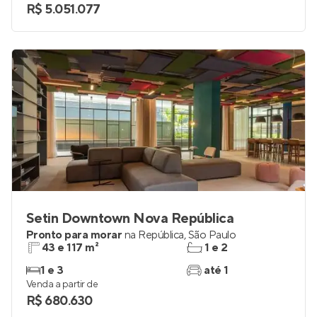
R$ 5.051.077
Setin Downtown Nova República
Pronto para morar
na
República
,
São Paulo
43 e 117 m²
1 e 2
1 e 3
até 1
Venda a partir de
R$ 680.630