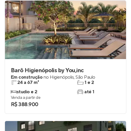
Barô Higienópolis by You,inc
Em construção
no
Higienópolis
,
São Paulo
24 a 67 m²
1 e 2
studio e 2
até 1
Venda a partir de
R$ 388.900