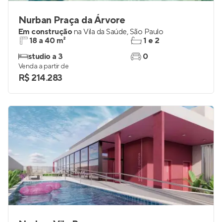
Nurban Praça da Árvore
Em construção
na
Vila da Saúde
,
São Paulo
18 a 40 m²
1 e 2
studio a 3
0
Venda a partir de
R$ 214.283