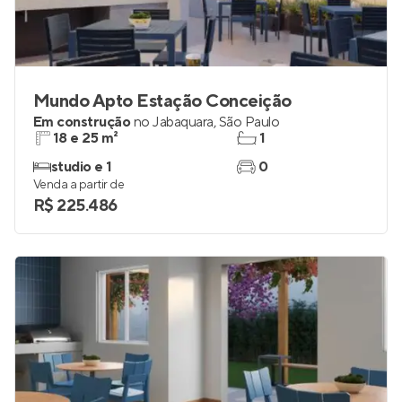
Mundo Apto Estação Conceição
Em construção
no
Jabaquara
,
São Paulo
18 e 25 m²
1
studio e 1
0
Venda a partir de
R$ 225.486