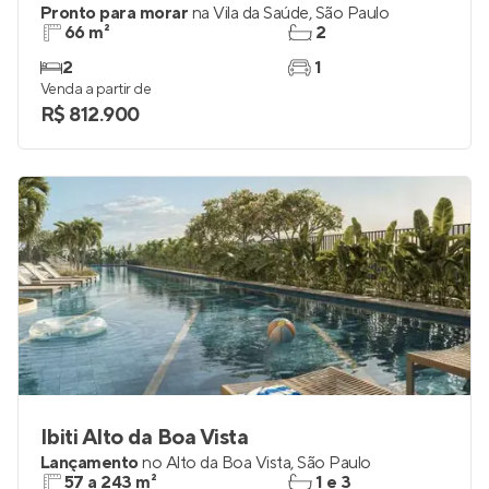
Pronto para morar
na
Vila da Saúde
,
São Paulo
66 m²
2
2
1
Venda a partir de
R$ 812.900
Ibiti Alto da Boa Vista
Lançamento
no
Alto da Boa Vista
,
São Paulo
57 a 243 m²
1 e 3