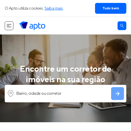
O Apto utiliza cookies.
Saiba mais
.
Tudo bem
Encontre um corretor de
imóveis na sua região
Bairro, cidade ou corretor