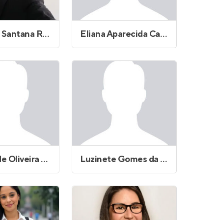
Cristiano Santana Reis
Eliana Aparecida Cardoso Cavalari
Ivanildo de Oliveira Silva
Luzinete Gomes da Silva de Souza