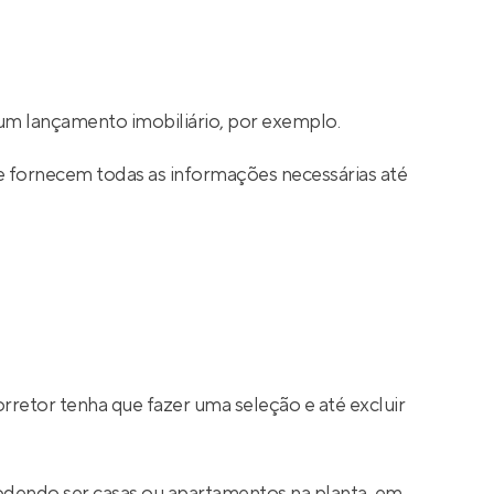
m lançamento imobiliário, por exemplo.
e fornecem todas as informações necessárias até
rretor tenha que fazer uma seleção e até excluir
podendo ser casas ou apartamentos na planta, em