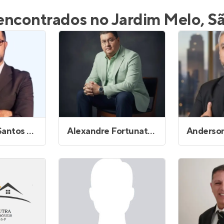
inel de Clientes
Entrar no Painel de Clientes
 encontrados no Jardim Melo, Sã
Entrar no Apto
os da Poca
Alexandre Fortunato Cardoso do Nascimento
Anderso