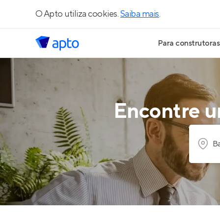
O Apto utiliza cookies.
Saiba mais
.
Para construtoras
Geração de Le
Geração de Vis
Encontre um
Geração de Ve
Ba
Maiores Const
Parcerias Imobi
Anunciar Imóve