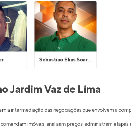
Entrar no Apto
er
Sebastiao Elias Soares Ramos
no Jardim Vaz de Lima
zem a intermediação das negociações que envolvem a comp
recomendam imóveis, analisam preços, administram etapas 