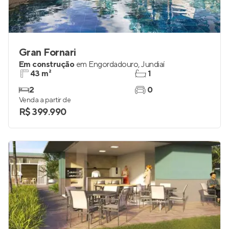
Gran Fornari
Em construção
em
Engordadouro
,
Jundiaí
43 m²
1
2
0
Venda a partir de
R$ 399.990