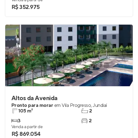
Venda a partir de
R$ 352.975
Altos da Avenida
Pronto para morar
em
Vila Progresso
,
Jundiaí
105 m²
2
3
2
Venda a partir de
R$ 869.054