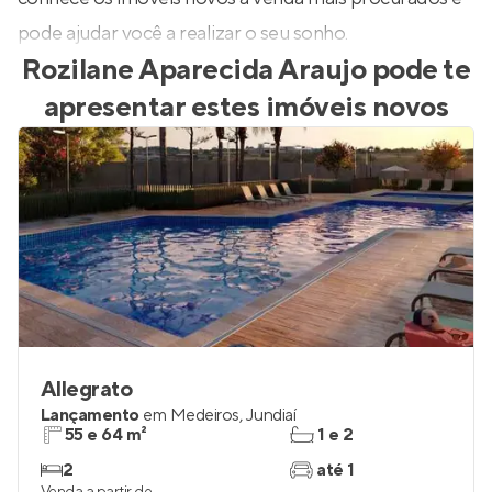
pode ajudar você a realizar o seu sonho.
Rozilane Aparecida Araujo
pode te
apresentar estes imóveis novos
Allegrato
Lançamento
em
Medeiros
,
Jundiaí
55 e 64 m²
1 e 2
2
até 1