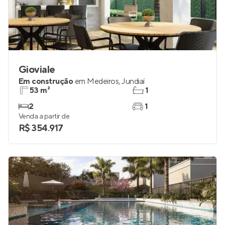
Gioviale
Em construção
em
Medeiros
,
Jundiaí
53 m²
1
2
1
Venda a partir de
R$ 354.917