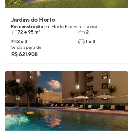
Jardins do Horto
Em construção
em
Horto Florestal
,
Jundiaí
72 e 95 m²
2
2 e 3
1 e 2
Venda a partir de
R$ 621.908