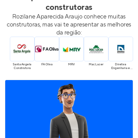
construtoras
Rozilane Aparecida Araujo
conhece muitas
construtoras, mas vai te apresentar as melhores
da região:
Santa Angela 
FA Oliva
MRV
Mac Lucer
Diretiva 
VV
Construtora
Engenharia e 
Construção