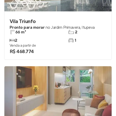
Vila Triunfo
Pronto para morar
no
Jardim Primavera
,
Itupeva
66 m²
2
2
1
Venda a partir de
R$ 468.774