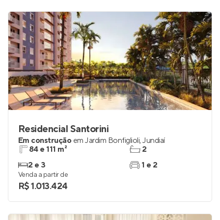
Residencial Santorini
Em construção
em
Jardim Bonfiglioli
,
Jundiaí
84 e 111 m²
2
2 e 3
1 e 2
Venda a partir de
R$ 1.013.424