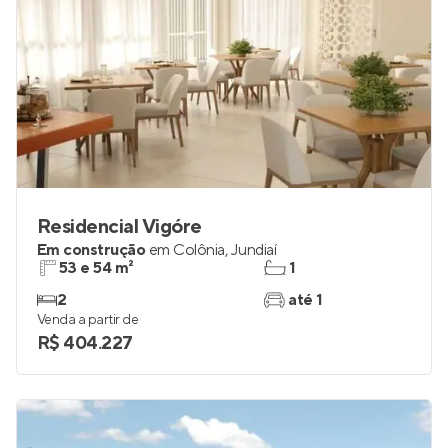
Residencial Vigóre
Em construção
em
Colônia
,
Jundiaí
53 e 54 m²
1
2
até 1
Venda a partir de
R$ 404.227