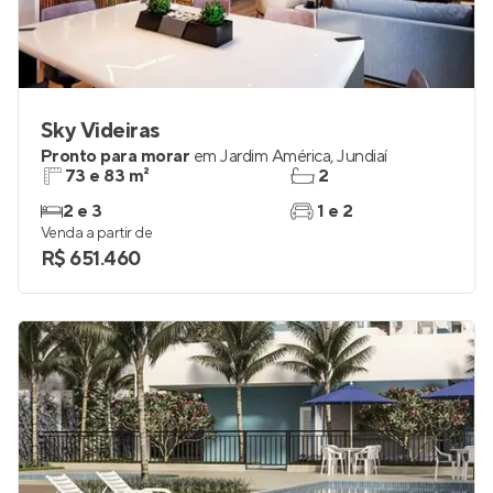
Sky Videiras
Pronto para morar
em
Jardim América
,
Jundiaí
73 e 83 m²
2
2 e 3
1 e 2
Venda a partir de
R$ 651.460