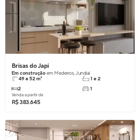
Brisas do Japi
Em construção
em
Medeiros
,
Jundiaí
49 e 52 m²
1 e 2
2
1
Venda a partir de
R$ 383.645