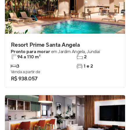
Resort Prime Santa Angela
Pronto para morar
em
Jardim Ângela
,
Jundiaí
94 a 110 m²
2
3
1 e 2
Venda a partir de
R$ 938.057