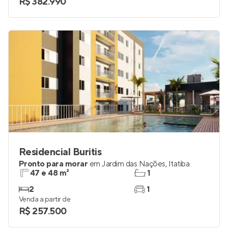
R$ 382.990
Residencial Buritis
Pronto para morar
em
Jardim das Nações
,
Itatiba
47 e 48 m²
1
2
1
Venda a partir de
R$ 257.500