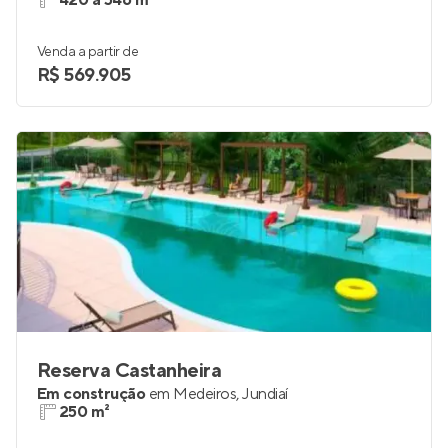
420 a 546 m²
Venda a partir de
R$ 569.905
Reserva Castanheira
Em construção
em
Medeiros
,
Jundiaí
250 m²