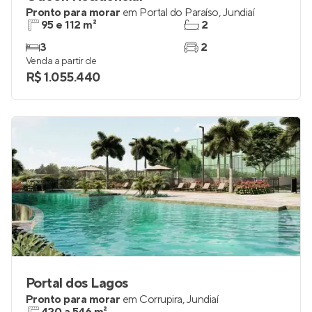
Pronto para morar
em
Portal do Paraíso
,
Jundiaí
95 e 112 m²
2
3
2
Venda a partir de
R$ 1.055.440
Portal dos Lagos
Pronto para morar
em
Corrupira
,
Jundiaí