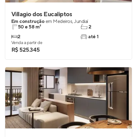
Villagio dos Eucaliptos
Em construção
em
Medeiros
,
Jundiaí
50 e 58 m²
2
2
até 1
Venda a partir de
R$ 525.345