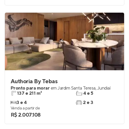
Authoria By Tebas
Pronto para morar
em
Jardim Santa Teresa
,
Jundiaí
137 e 211 m²
4 e 5
3 e 4
2 e 3
Venda a partir de
R$ 2.007.108