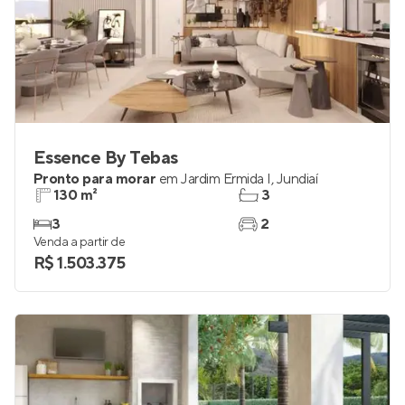
Essence By Tebas
Pronto para morar
em
Jardim Ermida I
,
Jundiaí
130 m²
3
3
2
Venda a partir de
R$ 1.503.375