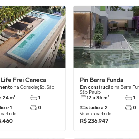
Life Frei Caneca
Pin Barra Funda
mento
na
Consolação
,
São
Em construção
na
Barra Fu
São Paulo
e 24 m²
1
17 a 36 m²
1
io e 1
0
studio a 2
0
partir de
Venda a partir de
5.460
R$ 236.947