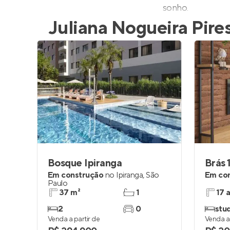
sonho.
Juliana Nogueira Pire
Bosque Ipiranga
Brás 
Em construção
no
Ipiranga
,
São
Em co
Paulo
37 m²
1
17 
2
0
stud
Venda a partir de
Venda a 