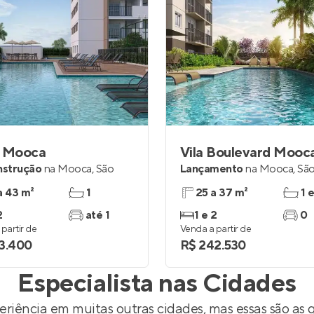
a Mooca
Vila Boulevard Mooc
nstrução
na
Mooca
,
São
Lançamento
na
Mooca
,
São
a 43 m²
1
25 a 37 m²
1 
2
até 1
1 e 2
0
partir de
Venda a partir de
3.400
R$ 242.530
Especialista nas Cidades
riência em muitas outras cidades, mas essas são as 