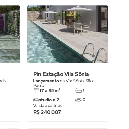
Pin Estação Vila Sônia
nda
,
Lançamento
na
Vila Sônia
,
São
Paulo
17 a 35 m²
1
studio e 2
0
Venda a partir de
R$ 240.007