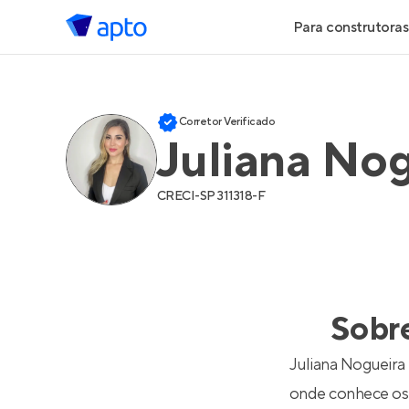
Para construtoras
Geração de 
Corretor Verificado
Geração de Vi
Juliana Nog
Geração de 
CRECI-
SP 311318-F
Maiores Cons
Parcerias Imob
Sobr
Anunciar Imó
Juliana Nogueira
onde conhece os 