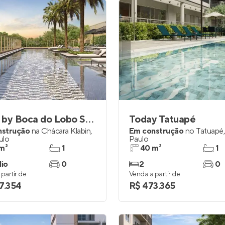
Soleil by Boca do Lobo Studios
Today Tatuapé
nstrução
na
Chácara Klabin
,
Em construção
no
Tatuapé
ulo
Paulo
m²
1
40 m²
1
dio
0
2
0
partir de
Venda a partir de
7.354
R$ 473.365