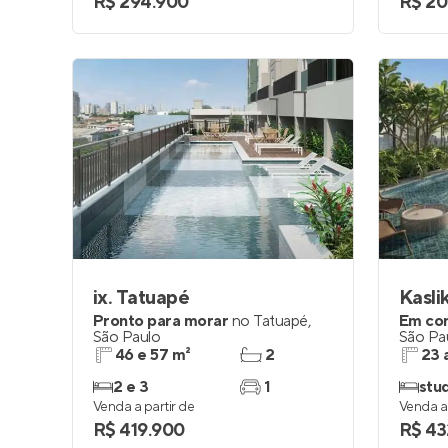
R$ 294.900
R$ 20
ix. Tatuapé
Kasli
Pronto para morar
no
Tatuapé
,
Em co
São Paulo
São Pa
46 e 57 m²
2
23 
2 e 3
1
stud
Venda a partir de
Venda a 
R$ 419.900
R$ 43