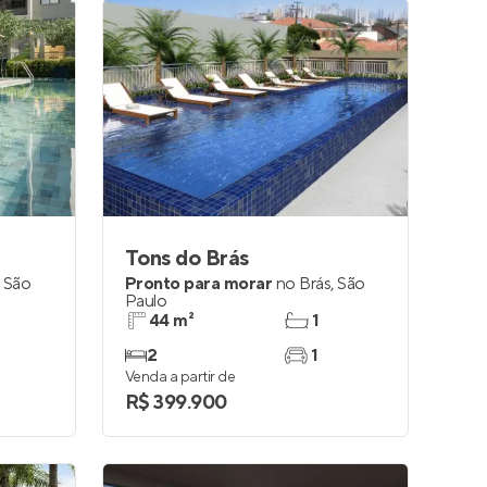
Tons do Brás
,
São
Pronto para morar
no
Brás
,
São
Paulo
44 m²
1
2
1
Venda a partir de
R$ 399.900