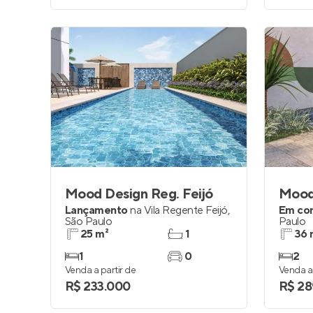
Mood Design Reg. Feijó
Mood 
Lançamento
na
Vila Regente Feijó
,
Em co
São Paulo
Paulo
25 m²
1
36 
1
0
2
Venda a partir de
Venda a 
R$ 233.000
R$ 28