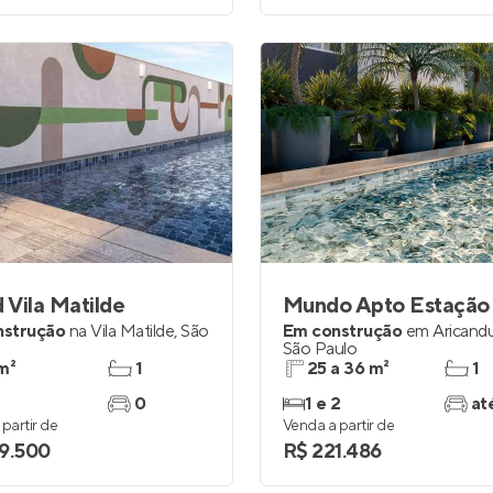
Vila Matilde
nstrução
na
Vila Matilde
,
São
Em construção
em
Aricand
São Paulo
m²
1
25 a 36 m²
1
0
1 e 2
at
partir de
Venda a partir de
9.500
R$ 221.486