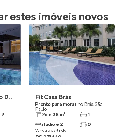
ar estes imóveis novos
Connect Estação João Dias
Fit Casa Brás
Pronto para morar
no
Brás
,
São
Paulo
e 2
26 e 38 m²
1
studio e 2
0
Venda a partir de