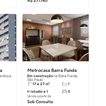
R$ 271.140
a
Metrocasa Barra Funda
canduva
,
Em construção
na
Barra Funda
,
São Paulo
17 e 27 m²
1
studio e 1
0
Venda a partir de
Sob Consulta