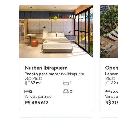
Nurban Ibirapuera
Open
Pronto para morar
no
Ibirapuera
,
Lança
São Paulo
Paulo
37 m²
1
22 
2
0
stud
Venda a partir de
Venda a 
R$ 485.612
R$ 31