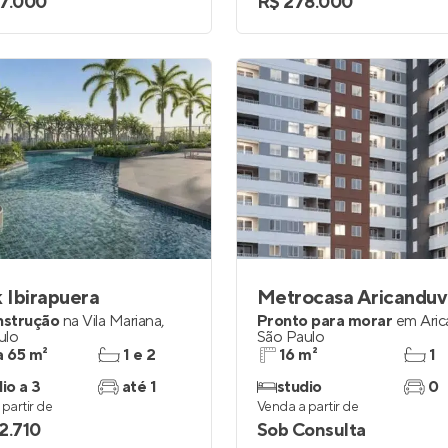
7.000
R$ 278.000
k Ibirapuera
Metrocasa Aricanduv
nstrução
na
Vila Mariana
,
Pronto para morar
em
Ari
ulo
São Paulo
a 65 m²
1 e 2
16 m²
1
io a 3
até 1
studio
0
partir de
Venda a partir de
2.710
Sob Consulta