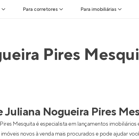
Para corretores
Para imobiliárias
Leads
Leads para Corretores
Leads para Imobiliári
sitas
Corretor+
Hub de imobiliárias
ueira Pires Mesqui
Vendas
Parcerias imobiliárias
Anunciar imóveis
trutoras
Hub de Corretores
iliárias
Perfil Verificado
e
Juliana Nogueira Pires Me
veis
Anunciar imóveis
 Pires Mesquita é especialista em lançamentos imobiliários
imóveis novos à venda mais procurados e pode ajudar você 