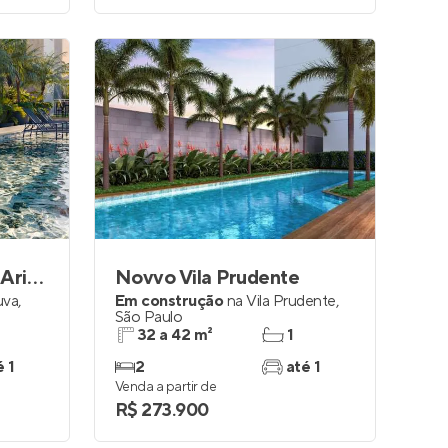
Mundo Apto Estação Aricanduva
Novvo Vila Prudente
uva
,
Em construção
na
Vila Prudente
,
São Paulo
32 a 42 m²
1
é 1
2
até 1
Venda a partir de
R$ 273.900