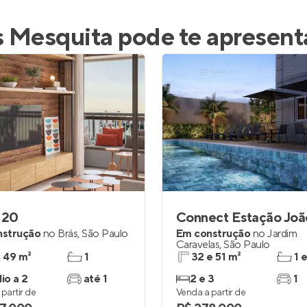
s Mesquita
pode te apresent
120
nstrução
no
Brás
,
São Paulo
Em construção
no
Jardim
Caravelas
,
São Paulo
a 49 m²
1
32 e 51 m²
1 
io a 2
até 1
2 e 3
1
partir de
Venda a partir de