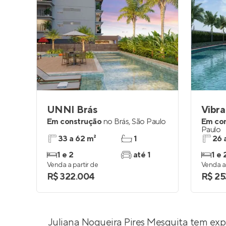
UNNI Brás
Vibr
Em construção
no
Brás
,
São Paulo
Em co
Paulo
33 a 62 m²
1
26 
1 e 2
até 1
1 e 
Venda a partir de
Venda a 
R$ 322.004
R$ 25
Juliana Nogueira Pires Mesquita
tem expe