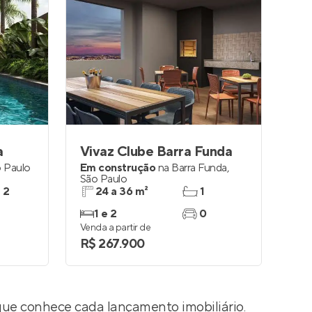
a
Vivaz Clube Barra Funda
 Paulo
Em construção
na
Barra Funda
,
São Paulo
e 2
24 a 36 m²
1
1 e 2
0
Venda a partir de
R$ 267.900
que conhece cada lançamento imobiliário.