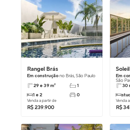
Rangel Brás
Em construção
no
Brás
,
São Paulo
Em co
São Pa
29 e 39 m²
1
30 
1 e 2
0
stu
Venda a partir de
Venda a 
R$ 239.900
R$ 34