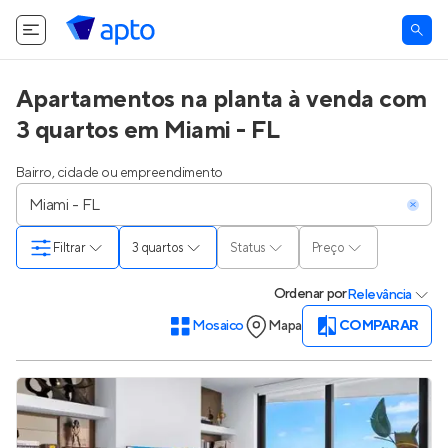
Apartamentos na planta à venda com
3 quartos em Miami - FL
Bairro, cidade ou empreendimento
Filtrar
3 quartos
Status
Preço
Ordenar
por
Relevância
Mosaico
Mapa
COMPARAR