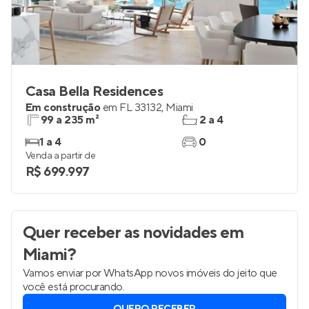
Casa Bella Residences
Em construção
em
FL 33132
,
Miami
99 a 235 m²
2 a 4
1 a 4
0
Venda a partir de
R$ 699.997
Quer receber as novidades
em
Miami
?
Vamos enviar por WhatsApp novos imóveis do jeito que
você está procurando.