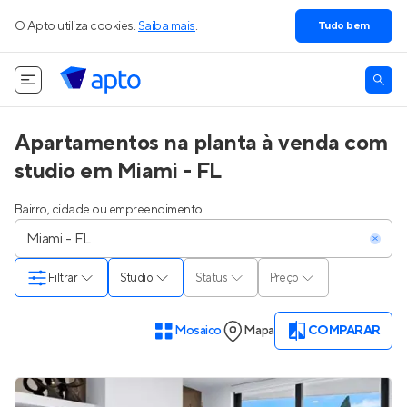
O Apto utiliza cookies.
Saiba mais
.
Tudo bem
Apartamentos na planta à venda com
studio em Miami - FL
Bairro, cidade ou empreendimento
Filtrar
Studio
Status
Preço
Mosaico
Mapa
COMPARAR