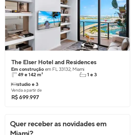
The Elser Hotel and Residences
Em construção
em
FL 33132
,
Miami
49 e 142 m²
1 e 3
studio e 3
Venda a partir de
R$ 699.997
Quer receber as novidades
em
Miami
?