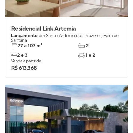
Residencial Link Artemia
Lançamento
em
Santo Antônio dos Prazeres
,
Feira de
Santana
77 a 107 m²
2
2 e 3
1 e 2
Venda a partir de
R$ 613.368