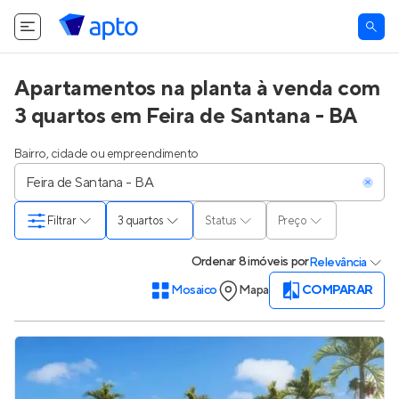
Apartamentos na planta à venda com
3 quartos em Feira de Santana - BA
Bairro, cidade ou empreendimento
Filtrar
3 quartos
Status
Preço
Ordenar
8 imóveis
por
Relevância
Mosaico
Mapa
COMPARAR