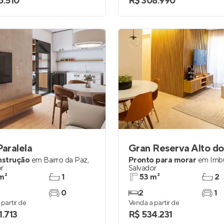
6.510
R$ 308.990
Paralela
nstrução
em
Bairro da Paz
,
Pronto para morar
em
Imb
r
Salvador
m²
1
53 m²
2
0
2
1
partir de
Venda a partir de
1.713
R$ 534.231