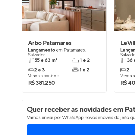
Entrar no Pa
Arbo Patamares
LeVil
Lançamento
em
Patamares
,
Lança
Salvador
Salvado
55 e 63 m²
1 e 2
36 
2 e 3
1 e 2
2
Venda a partir de
Venda a 
R$ 381.250
R$ 40
Quer receber as novidades
em Pat
Vamos enviar por WhatsApp novos imóveis do jeito qu