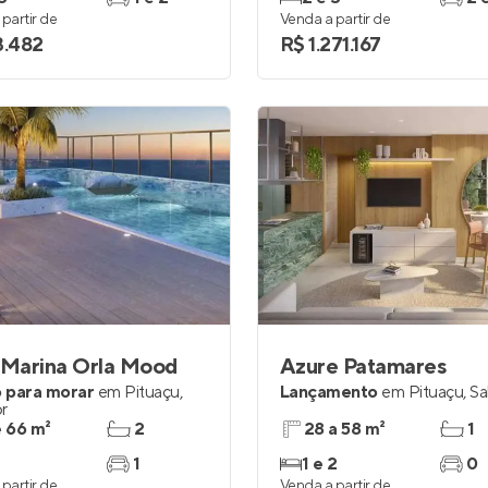
partir de
Venda a partir de
3.482
R$ 1.271.167
 Marina Orla Mood
Azure Patamares
 para morar
em
Pituaçu
,
Lançamento
em
Pituaçu
,
Sa
r
e 66 m²
2
28 a 58 m²
1
1
1 e 2
0
partir de
Venda a partir de