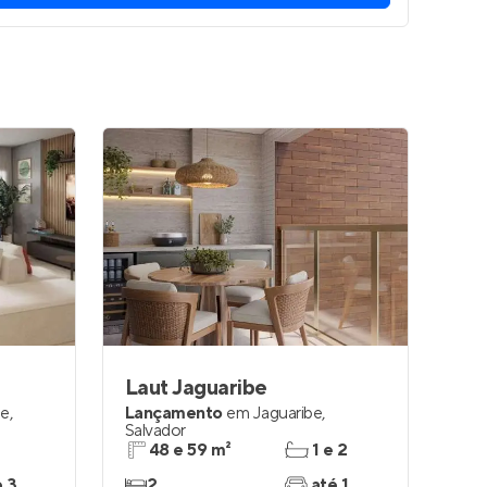
Laut Jaguaribe
be
,
Lançamento
em
Jaguaribe
,
Salvador
48 e 59 m²
1 e 2
e 3
2
até 1