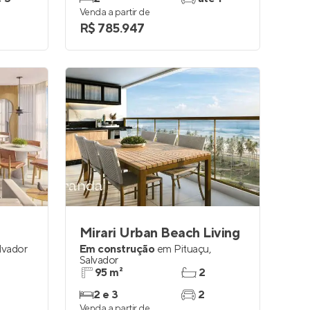
Venda a partir de
R$ 785.947
Mirari Urban Beach Living
lvador
Em construção
em
Pituaçu
,
Salvador
95 m²
2
2 e 3
2
Venda a partir de