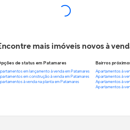
a Urban
nstrução
em
Stiep
,
Salvador
Em construção
em
Sussuar
Salvador
e 63 m²
2
36 e 40 m²
1
1 e 2
1 e 2
at
partir de
Venda a partir de
0.490
R$ 269.990