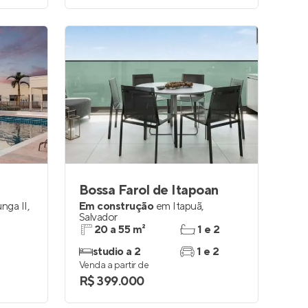
Bossa Farol de Itapoan
nga II
,
Em construção
em
Itapuã
,
Salvador
20 a 55 m²
1 e 2
studio a 2
1 e 2
Venda a partir de
R$ 399.000