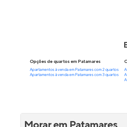
Ilha de Lanai
Sensi
Em construção
em
Stella Maris
,
Em co
Salvador
25 a 62 m²
1 e 2
61 
studio a 2
até 1
2
Venda a partir de
Venda a 
R$ 375.655
R$ 55