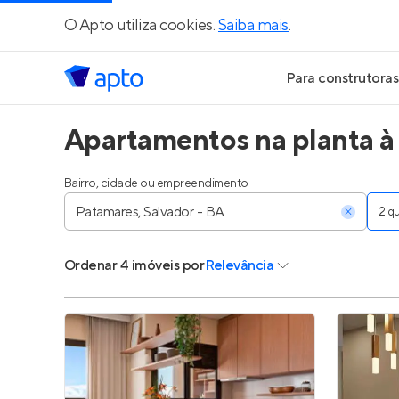
O Apto utiliza cookies.
Saiba mais
.
Para construtoras
Apartamentos na planta à
Geração de Le
Geração de Vis
Bairro, cidade ou empreendimento
2 
Geração de Ve
Ordenar
4 imóveis
por
Relevância
Maiores Const
Parcerias Imobi
Anunciar Imóve