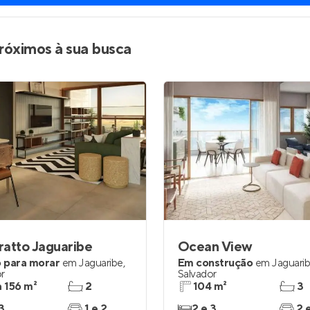
róximos à sua busca
atto Jaguaribe
Ocean View
 para morar
em
Jaguaribe
,
Em construção
em
Jaguari
r
Salvador
a 156 m²
2
104 m²
3
3
1 e 2
2 e 3
2 