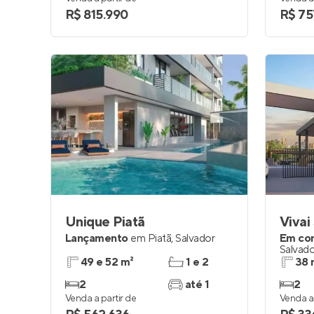
R$ 815.990
R$ 75
Unique Piatã
Vivai
Lançamento
em
Piatã
,
Salvador
Em co
Salvado
49 e 52 m²
1 e 2
38 
2
até 1
2
Venda a partir de
Venda a 