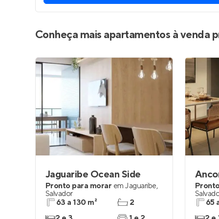
Conheça mais apartamentos à venda p
Jaguaribe Ocean Side
Ancor
Pronto para morar
em
Jaguaribe
,
Pronto
Salvador
Salvado
63 a 130 m²
2
65 
2 e 3
1 e 2
2 e 