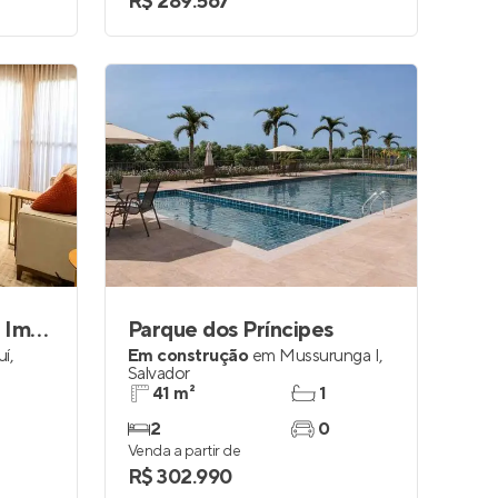
R$ 289.567
Gran Reserva Alto do Imbui
Parque dos Príncipes
uí
,
Em construção
em
Mussurunga I
,
Salvador
41 m²
1
2
0
Venda a partir de
R$ 302.990