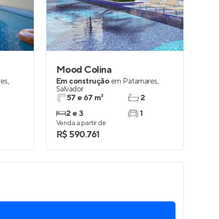
Entrar no Apto
Mood Colina
res
,
Em construção
em
Patamares
,
Salvador
57 e 67 m²
2
2 e 3
1
Venda a partir de
R$ 590.761