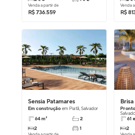
Venda a partir de
Venda a 
R$ 736.559
R$ 81
Sensia Patamares
Brisa
Em construção
em
Piatã
,
Salvador
Pronto
Salvado
64 m²
2
61 
2
1
2
Venda a partir de
Venda a 