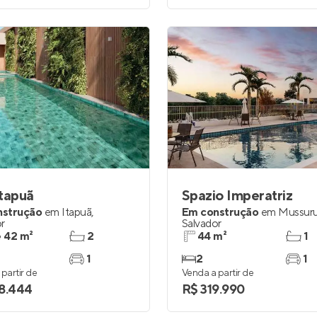
tapuã
Spazio Imperatriz
nstrução
em
Itapuã
,
Em construção
em
Mussuru
r
Salvador
e 42 m²
2
44 m²
1
1
2
1
partir de
Venda a partir de
8.444
R$ 319.990