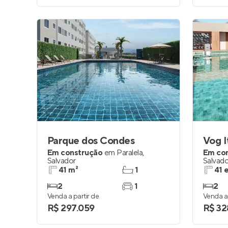
Parque dos Condes
Vog I
Em construção
em
Paralela
,
Em co
Salvador
Salvado
41 m²
1
41 
2
1
2
Venda a partir de
Venda a 
R$ 297.059
R$ 32