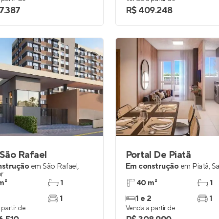
7.387
R$ 409.248
 São Rafael
Portal De Piatã
nstrução
em
São Rafael
,
Em construção
em
Piatã
,
Sa
r
m²
1
40 m²
1
1
1 e 2
1
partir de
Venda a partir de