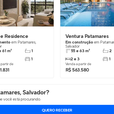
inel de Clientes
Entrar no Painel de Clientes
Entrar no Apto
le Residence
Ventura Patamares
mento
em
Patamares
,
Em construção
em
Patama
r
Salvador
e 61 m²
1
55 e 63 m²
2
1
2 e 3
1
partir de
Venda a partir de
1.831
R$ 563.580
amares, Salvador
?
e você está procurando.
QUERO RECEBER