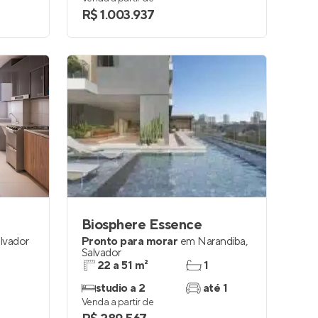
R$ 1.003.937
Biosphere Essence
lvador
Pronto para morar
em
Narandiba
,
Salvador
22 a 51 m²
1
studio a 2
até 1
Venda a partir de