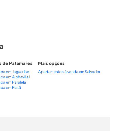
Residencial Reserva Da Mata
LIT 760
ana
,
Em construção
em
Costa Azul
,
Salvador
35 a 70 m²
1 e 2
é 1
1 e 2
até 1
Venda a partir de
R$ 580.270