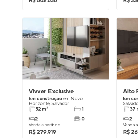
R$ 562.636
R$ 33
Vivver Exclusive
Alto 
Em construção
em
Novo
Em co
Horizonte
,
Salvador
Salvado
52 m²
1
37 
2
0
2
Venda a partir de
Venda a 
R$ 279.919
R$ 26