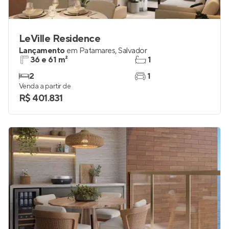
LeVille Residence
Lançamento
em
Patamares
,
Salvador
36 e 61 m²
1
2
1
Venda a partir de
R$ 401.831