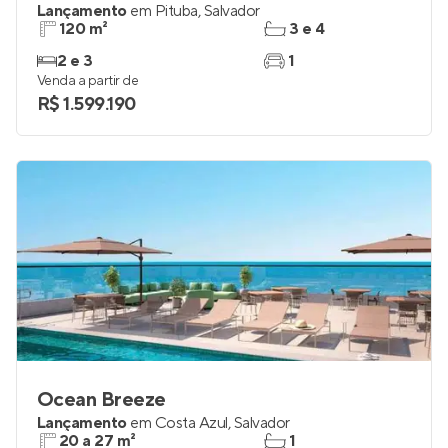
Lançamento
em
Pituba
,
Salvador
120 m²
3 e 4
2 e 3
1
Venda a partir de
R$ 1.599.190
Ocean Breeze
Lançamento
em
Costa Azul
,
Salvador
20 a 27 m²
1