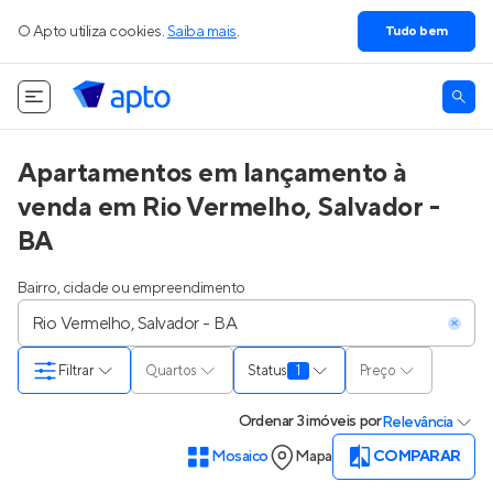
O Apto utiliza cookies.
Saiba mais
.
Tudo bem
Apartamentos em lançamento à
venda em Rio Vermelho, Salvador -
BA
Bairro, cidade ou empreendimento
Filtrar
Quartos
Status
1
Preço
Ordenar
3 imóveis
por
Relevância
Mosaico
Mapa
COMPARAR