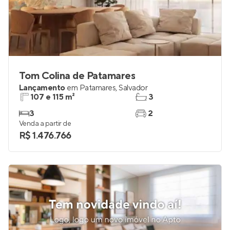
Tom Colina de Patamares
Lançamento
em
Patamares
,
Salvador
107 e 115 m²
3
3
2
Venda a partir de
R$ 1.476.766