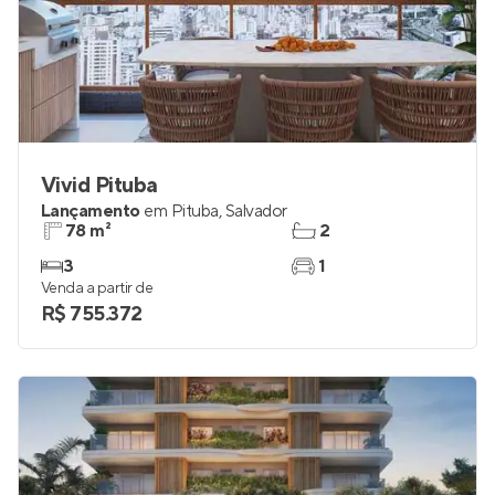
Vivid Pituba
Lançamento
em
Pituba
,
Salvador
78 m²
2
3
1
Venda a partir de
R$ 755.372