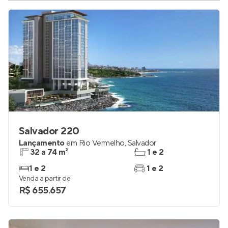
Salvador 220
Lançamento
em
Rio Vermelho
,
Salvador
32 a 74 m²
1 e 2
1 e 2
1 e 2
Venda a partir de
R$ 655.657