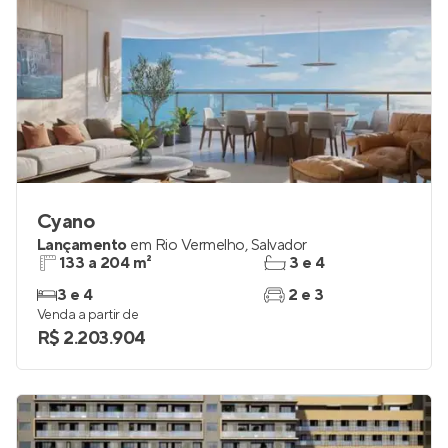
Cyano
Lançamento
em
Rio Vermelho
,
Salvador
133 a 204 m²
3 e 4
3 e 4
2 e 3
Venda a partir de
R$ 2.203.904