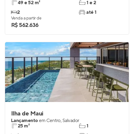
49 e 52 m²
1 e 2
2
até 1
Venda a partir de
R$ 562.636
Ilha de Maui
Lançamento
em
Centro
,
Salvador
25 m²
1