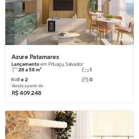
Azure Patamares
Lançamento
em
Pituaçu
,
Salvador
28 a 58 m²
1
1 e 2
0
Venda a partir de
R$ 409.248