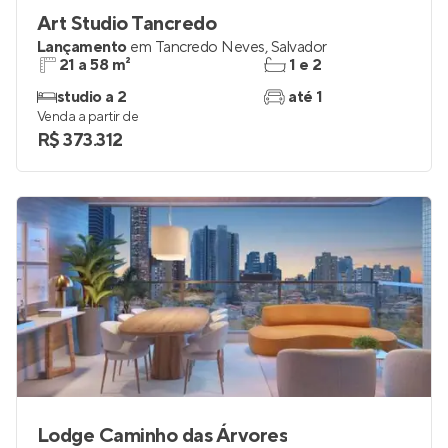
Art Studio Tancredo
Lançamento
em
Tancredo Neves
,
Salvador
21 a 58 m²
1 e 2
studio a 2
até 1
Venda a partir de
R$ 373.312
Lodge Caminho das Árvores