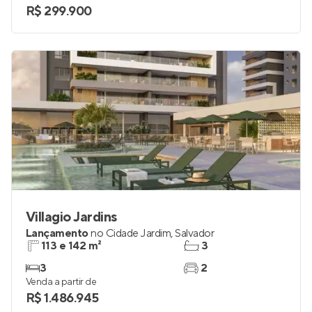
R$ 299.900
Villagio Jardins
Lançamento
no
Cidade Jardim
,
Salvador
113 e 142 m²
3
3
2
Venda a partir de
R$ 1.486.945