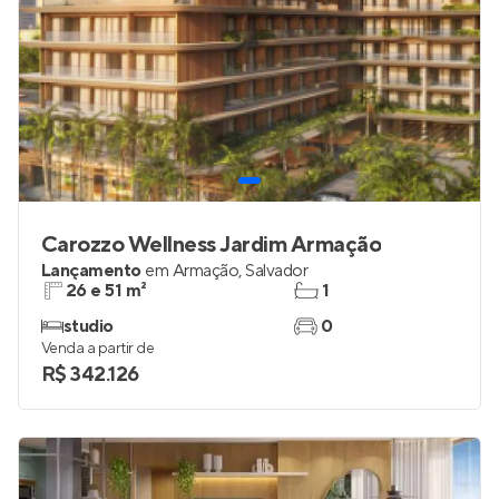
Carozzo Wellness Jardim Armação
Lançamento
em
Armação
,
Salvador
26 e 51 m²
1
studio
0
Venda a partir de
R$ 342.126