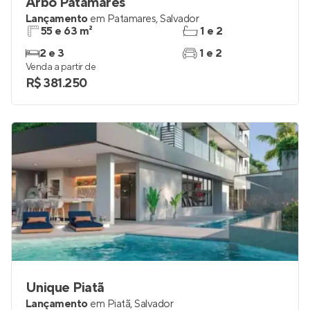
Arbo Patamares
Lançamento
em
Patamares
,
Salvador
55 e 63 m²
1 e 2
2 e 3
1 e 2
Venda a partir de
R$ 381.250
Unique Piatã
Lançamento
em
Piatã
,
Salvador