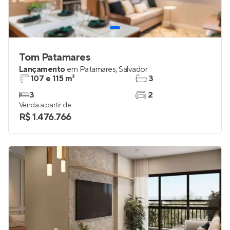
Tom Patamares
Lançamento
em
Patamares
,
Salvador
107 e 115 m²
3
3
2
Venda a partir de
R$ 1.476.766