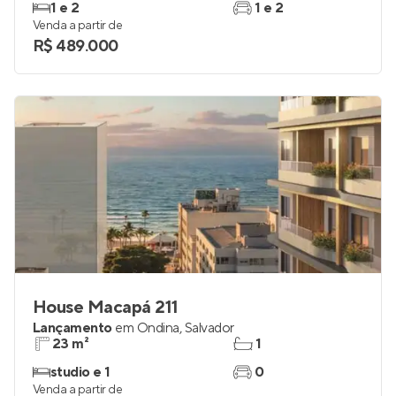
1 e 2
1 e 2
Venda a partir de
R$ 489.000
House Macapá 211
Lançamento
em
Ondina
,
Salvador
23 m²
1
studio e 1
0
Venda a partir de