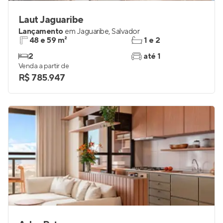
Laut Jaguaribe
Lançamento
em
Jaguaribe
,
Salvador
48 e 59 m²
1 e 2
2
até 1
Venda a partir de
R$ 785.947