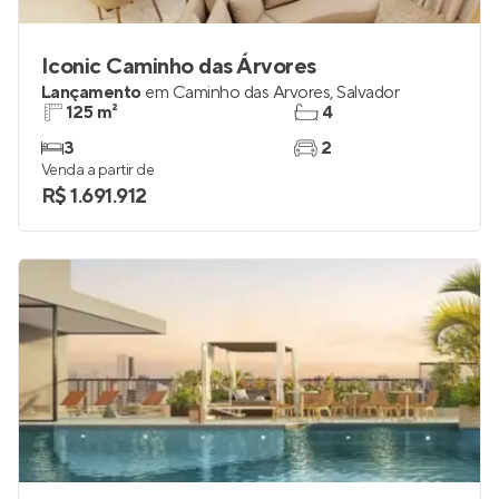
Iconic Caminho das Árvores
Lançamento
em
Caminho das Árvores
,
Salvador
125 m²
4
3
2
Venda a partir de
R$ 1.691.912