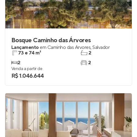
Bosque Caminho das Árvores
Lançamento
em
Caminho das Árvores
,
Salvador
73 e 74 m²
2
2
2
Venda a partir de
R$ 1.046.644