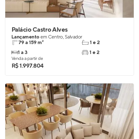
Palácio Castro Alves
Lançamento
em
Centro
,
Salvador
79 a 159 m²
1 e 2
1 a 3
1 e 2
Venda a partir de
R$ 1.997.804