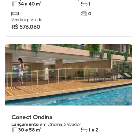
34 a 40 m²
1
1
0
Venda a partir de
R$ 576.060
Conect Ondina
Lançamento
em
Ondina
,
Salvador
30 e 58 m²
1 e 2