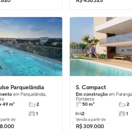
1.820
R$ 436.325
ulse Parquelândia
S. Compact
mento
em
Parquelândia
,
Em construção
em
Parang
za
Fortaleza
e 49 m²
2
50 m²
2
1
2
1
partir de
Venda a partir de
8.000
R$ 309.000