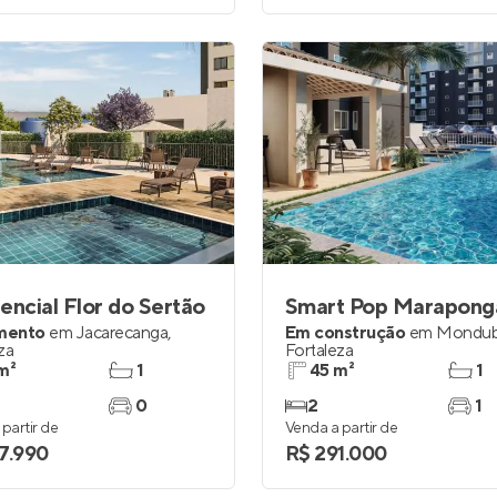
encial Flor do Sertão
Smart Pop Marapong
mento
em
Jacarecanga
,
Em construção
em
Mondu
za
Fortaleza
m²
1
45 m²
1
0
2
1
partir de
Venda a partir de
7.990
R$ 291.000