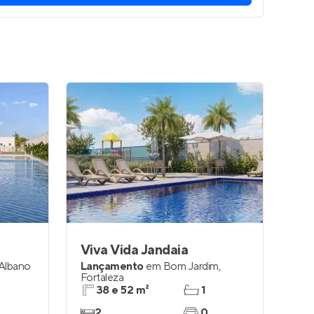
Viva Vida Jandaia
Albano
Lançamento
em
Bom Jardim
,
Fortaleza
38 e 52 m²
1
2
0