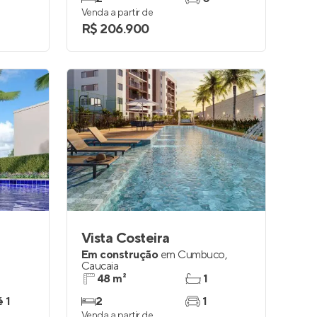
Venda a partir de
R$ 206.900
Vista Costeira
Em construção
em
Cumbuco
,
Caucaia
48 m²
1
é 1
2
1
Venda a partir de