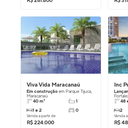
R$ 281.800
R$ 31
Viva Vida Maracanaú
Inc P
Em construção
em
Parque Tijuca
,
Lança
Maracanaú
Fortale
40 m²
1
48 
1 e 2
0
2
Venda a partir de
Venda a 
R$ 224.000
R$ 48