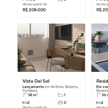
Venda a partir de
Venda a 
R$ 208.000
R$ 21
Vista Del Sol
Resi
Lançamento
em
Antônio Bezerra
,
Em co
Fortaleza
Bezerr
38 m²
1
36 
2
0
2
Venda a partir de
Venda a 