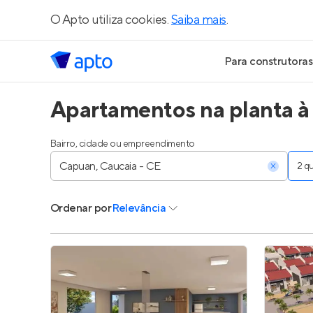
O Apto utiliza cookies.
Saiba mais
.
Para construtoras
Apartamentos na planta à
Geração de Le
Geração de Vis
Bairro, cidade ou empreendimento
2 
Geração de Ve
Ordenar
por
Relevância
Maiores Const
Parcerias Imobi
Anunciar Imóve