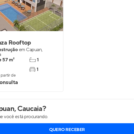
inel de Clientes
Entrar no Painel de Clientes
Entrar no Apto
nza Rooftop
nstrução
em
Capuan
,
a
e 57 m²
1
1
partir de
onsulta
uan, Caucaia
?
e você está procurando.
QUERO RECEBER