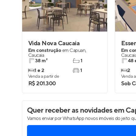
Entrar no Pa
Vida Nova Caucaia
Esse
Em construção
em
Capuan
,
Em co
Caucaia
Caucai
38 m²
1
48 
1 e 2
1
2
Venda a partir de
Venda a 
R$ 201.300
Sob C
Quer receber as novidades
em Cap
Vamos enviar por WhatsApp novos imóveis do jeito qu