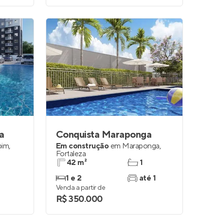
a
Conquista Maraponga
bim
,
Em construção
em
Maraponga
,
Fortaleza
42 m²
1
1 e 2
até 1
Venda a partir de
R$ 350.000