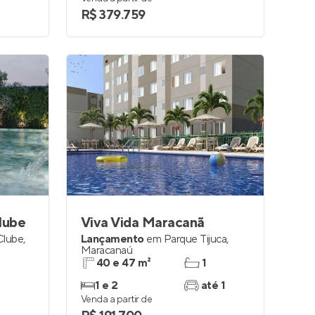
R$ 379.759
lube
Viva Vida Maracanã
Clube
,
Lançamento
em
Parque Tijuca
,
Maracanaú
40 e 47 m²
1
1 e 2
até 1
Venda a partir de