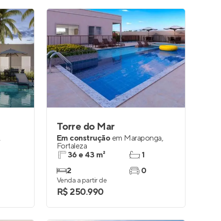
Torre do Mar
,
Em construção
em
Maraponga
,
Fortaleza
36 e 43 m²
1
2
0
Venda a partir de
R$ 250.990