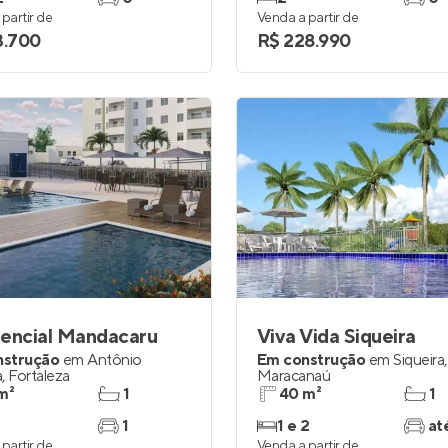
partir de
Venda a partir de
3.700
R$ 228.990
dencial Mandacaru
Viva Vida Siqueira
nstrução
em
Antônio
Em construção
em
Siqueira
,
a
,
Fortaleza
Maracanaú
m²
1
40 m²
1
1
1 e 2
at
partir de
Venda a partir de