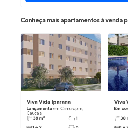
Conheça mais apartamentos à venda p
Viva Vida Iparana
Viva 
Lançamento
em
Camurupim
,
Em co
Caucaia
38 m²
1
38 
1 e 2
0
1 e 