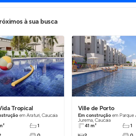
róximos à sua busca
Vida Tropical
Ville de Porto
nstrução
em
Araturi
,
Caucaia
Em construção
em
Parque 
Jurema
,
Caucaia
m²
1
41 m²
1
2
0
2
0