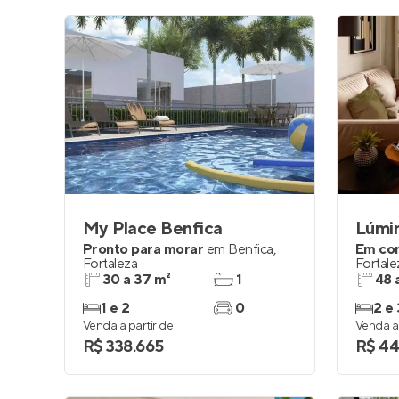
My Place Benfica
Lúmi
Pronto para morar
em
Benfica
,
Em co
Fortaleza
Fortale
30 a 37 m²
1
48 
1 e 2
0
2 e 
Venda a partir de
Venda a 
R$ 338.665
R$ 44