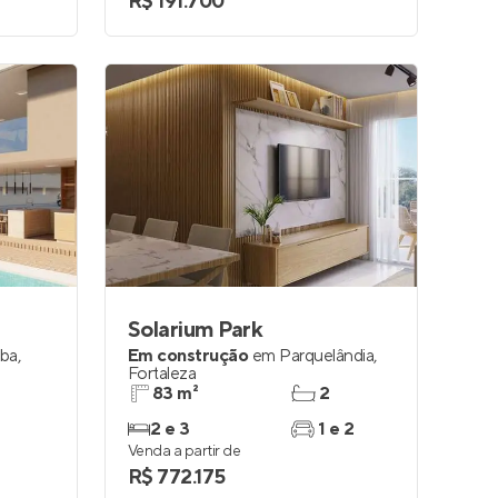
R$ 191.700
Solarium Park
aba
,
Em construção
em
Parquelândia
,
Fortaleza
83 m²
2
2 e 3
1 e 2
Venda a partir de
R$ 772.175