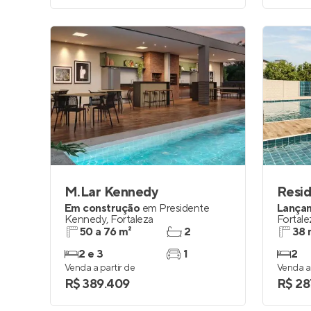
M.Lar Kennedy
Resid
Em construção
em
Presidente
Lança
Kennedy
,
Fortaleza
Fortale
50 a 76 m²
2
38 
2 e 3
1
2
Venda a partir de
Venda a 
R$ 389.409
R$ 28