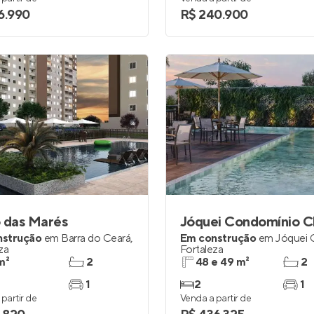
6.990
R$ 240.900
 das Marés
Jóquei Condomínio C
nstrução
em
Barra do Ceará
,
Em construção
em
Jóquei 
za
Fortaleza
m²
2
48 e 49 m²
2
1
2
1
partir de
Venda a partir de