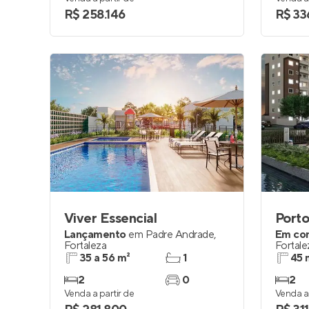
R$ 258.146
R$ 33
Viver Essencial
Porto
Lançamento
em
Padre Andrade
,
Em co
Fortaleza
Fortale
35 a 56 m²
1
45 
2
0
2
Venda a partir de
Venda a 