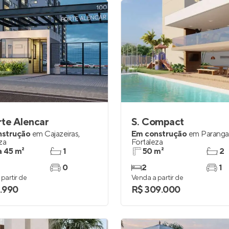
rte Alencar
S. Compact
nstrução
em
Cajazeiras
,
Em construção
em
Parang
za
Fortaleza
a 45 m²
1
50 m²
2
0
2
1
partir de
Venda a partir de
1.990
R$ 309.000