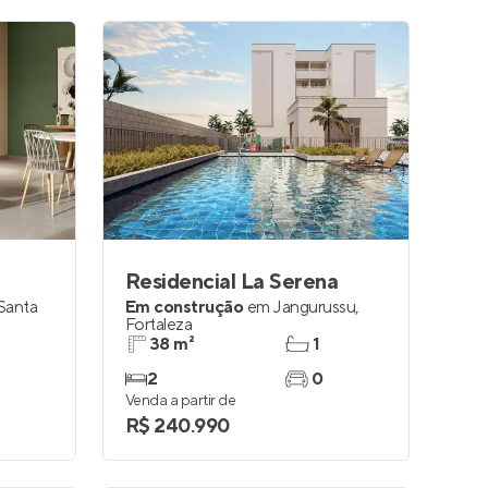
Residencial La Serena
Santa
Em construção
em
Jangurussu
,
Fortaleza
38 m²
1
2
0
Venda a partir de
R$ 240.990