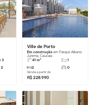
Ville de Porto
Em construção
em
Parque Albano
Jurema
,
Caucaia
e 3
41 m²
1
 2
2
0
Venda a partir de
R$ 228.990