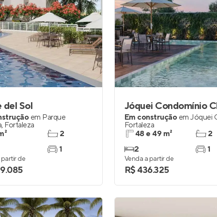
 del Sol
Jóquei Condomínio C
nstrução
em
Parque
Em construção
em
Jóquei 
a
,
Fortaleza
Fortaleza
m²
2
48 e 49 m²
2
1
2
1
partir de
Venda a partir de
9.085
R$ 436.325