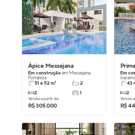
Ápice Messejana
Prime
Em construção
em
Messejana
,
Em co
Fortaleza
Iracem
51 e 52 m²
2
43 
2
1
2
Venda a partir de
Venda a 
R$ 305.000
R$ 44