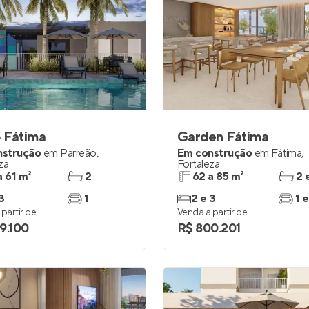
o Fátima
Garden Fátima
nstrução
em
Parreão
,
Em construção
em
Fátima
,
za
Fortaleza
a 61 m²
2
62 a 85 m²
2 
3
1
2 e 3
1 e
partir de
Venda a partir de
9.100
R$ 800.201