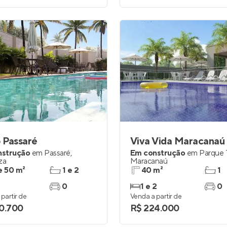
o Passaré
Viva Vida Maracanaú
nstrução
em
Passaré
,
Em construção
em
Parque 
za
Maracanaú
e 50 m²
1 e 2
40 m²
1
0
1 e 2
0
partir de
Venda a partir de
0.700
R$ 224.000