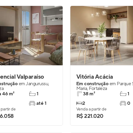
encial Valparaíso
Vitória Acácia
nstrução
em
Jangurussu
,
Em construção
em
Parque 
za
Maria
,
Fortaleza
a 46 m²
1
38 m²
1
até 1
2
0
partir de
Venda a partir de
6.058
R$ 221.020