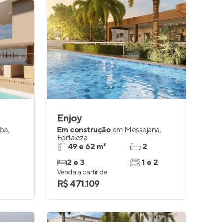
Enjoy
aba
,
Em construção
em
Messejana
,
Fortaleza
49 e 62 m²
2
2 e 3
1 e 2
Venda a partir de
R$ 471.109