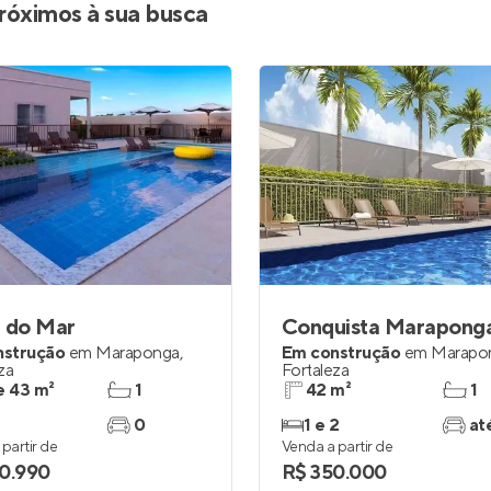
róximos à sua busca
e do Mar
Conquista Marapong
nstrução
em
Maraponga
,
Em construção
em
Marapo
za
Fortaleza
e 43 m²
1
42 m²
1
0
1 e 2
at
partir de
Venda a partir de
0.990
R$ 350.000