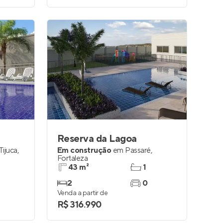
Reserva da Lagoa
Tijuca
,
Em construção
em
Passaré
,
Fortaleza
43 m²
1
2
0
Venda a partir de
R$ 316.990