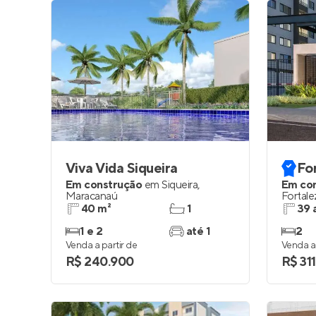
Viva Vida Siqueira
Fo
Em construção
em
Siqueira
,
Em co
Maracanaú
Fortale
40 m²
1
39 
1 e 2
até 1
2
Venda a partir de
Venda a 
R$ 240.900
R$ 31