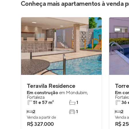
Conheça mais apartamentos à venda p
Teravila Residence
Torr
Em construção
em
Mondubim
,
Em co
Fortaleza
Fortale
51 e 57 m²
1
36 
2
1
2
Venda a partir de
Venda a 
R$ 327.000
R$ 25