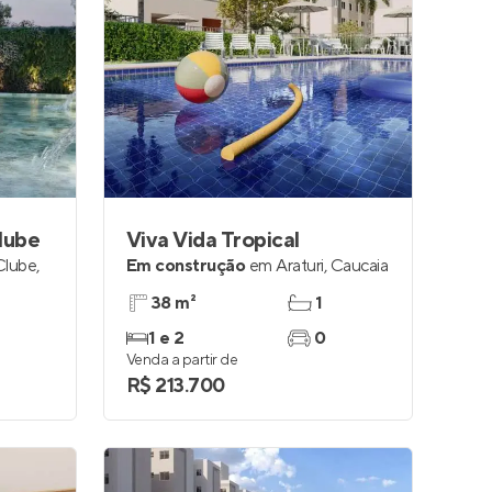
lube
Viva Vida Tropical
Clube
,
Em construção
em
Araturi
,
Caucaia
38 m²
1
1 e 2
0
Venda a partir de
R$ 213.700