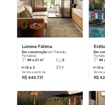
Lúmina Fátima
Estil
Em construção
em
Parreão
,
Em co
Fortaleza
Fortale
48 a 61 m²
2
48 
2 e 3
1
2 e 
Venda a partir de
Venda a 
R$ 444.731
R$ 42