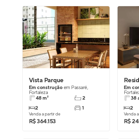
Vista Parque
Resid
Em construção
em
Passaré
,
Em co
Fortaleza
Fortale
48 m²
2
38 
2
1
2
Venda a partir de
Venda a 
R$ 364.153
R$ 24