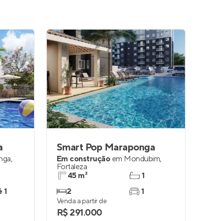
a
Smart Pop Maraponga
nga
,
Em construção
em
Mondubim
,
Fortaleza
45 m²
1
é 1
2
1
Venda a partir de
R$ 291.000