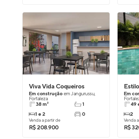
Viva Vida Coqueiros
Estil
Em construção
em
Jangurussu
,
Em co
Fortaleza
Fortale
38 m²
1
49 
1 e 2
0
2
Venda a partir de
Venda a 
R$ 208.900
R$ 32