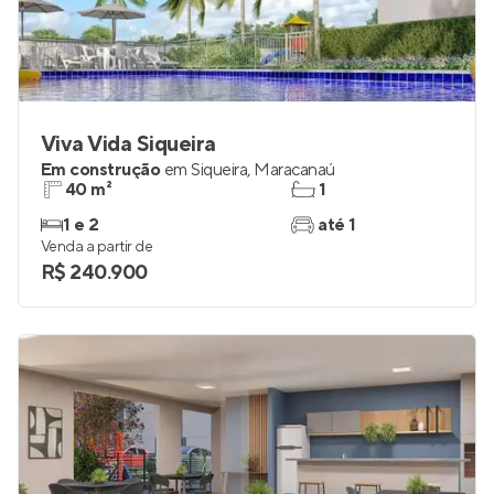
Viva Vida Siqueira
Em construção
em
Siqueira
,
Maracanaú
40 m²
1
1 e 2
até 1
Venda a partir de
R$ 240.900