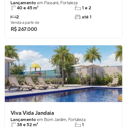
Lançamento
em
Passaré
,
Fortaleza
40 e 45 m²
1 e 2
2
até 1
Venda a partir de
R$ 267.000
Viva Vida Jandaia
Lançamento
em
Bom Jardim
,
Fortaleza
38 e 52 m²
1