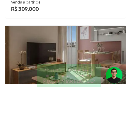
Venda a partir de
R$ 309.000
Olá, precisa de ajuda para
encontrar um imóvel em
Pajuçara, Maracanaú - CE?
Residencial Valparaíso
Em construção
em
Jangurussu
,
Fortaleza
38 a 46 m²
1
2
até 1
Venda a partir de
R$ 246.058