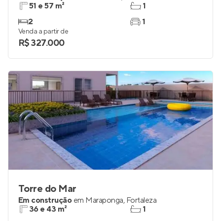
51 e 57 m²
1
2
1
Venda a partir de
R$ 327.000
Torre do Mar
Em construção
em
Maraponga
,
Fortaleza
36 e 43 m²
1