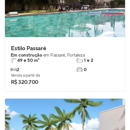
Estilo Passaré
Em construção
em
Passaré
,
Fortaleza
49 e 50 m²
1 e 2
2
0
Venda a partir de
R$ 320.700