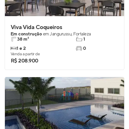
Viva Vida Coqueiros
Em construção
em
Jangurussu
,
Fortaleza
38 m²
1
1 e 2
0
Venda a partir de
R$ 208.900