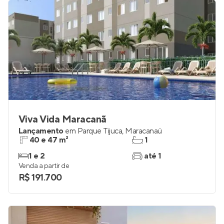
Viva Vida Maracanã
Lançamento
em
Parque Tijuca
,
Maracanaú
40 e 47 m²
1
1 e 2
até 1
Venda a partir de
R$ 191.700