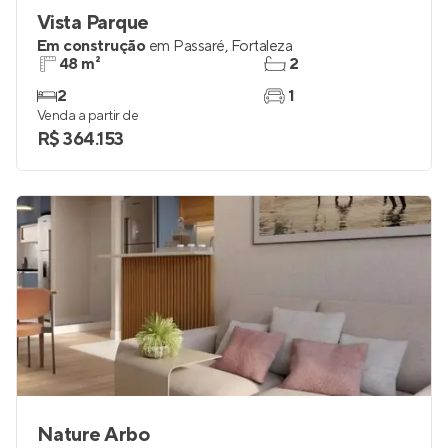
Vista Parque
Em construção
em
Passaré
,
Fortaleza
48 m²
2
2
1
Venda a partir de
R$ 364.153
Nature Arbo