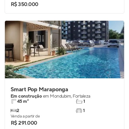
R$ 350.000
Smart Pop Maraponga
Em construção
em
Mondubim
,
Fortaleza
45 m²
1
2
1
Venda a partir de
R$ 291.000