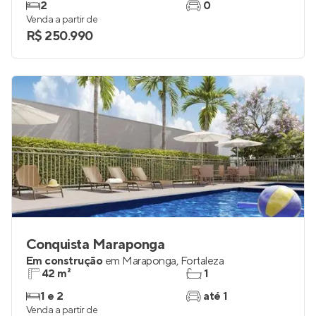
2
0
Venda a partir de
R$ 250.990
Conquista Maraponga
Em construção
em
Maraponga
,
Fortaleza
42 m²
1
1 e 2
até 1
Venda a partir de