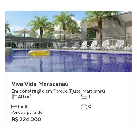
Viva Vida Maracanaú
Em construção
em
Parque Tijuca
,
Maracanaú
40 m²
1
1 e 2
0
Venda a partir de
R$ 224.000