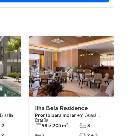
Ilha Bela Residence
Brasília
Pronto para morar
em
Guará I
,
Brasília
e 2
98 e 205 m²
3
 2
3
2 e 3