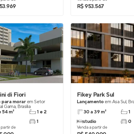
853.969
R$ 953.567
ni di Fiori
Fikey Park Sul
 para morar
em
Setor
Lançamento
em
Asa Sul
,
Bra
ial Gama
,
Brasília
e 54 m²
1 e 2
30 a 39 m²
1
1
studio
0
partir de
Venda a partir de