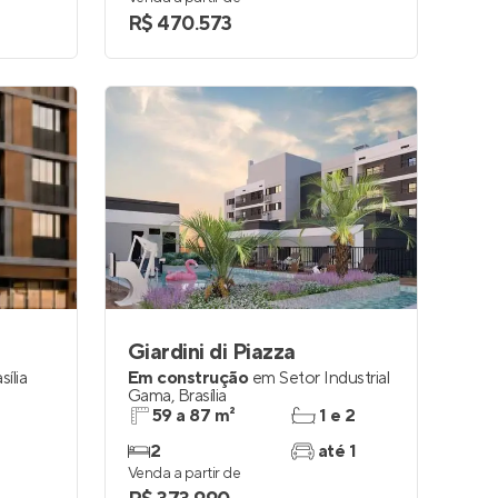
R$ 470.573
Giardini di Piazza
sília
Em construção
em
Setor Industrial
Gama
,
Brasília
59 a 87 m²
1 e 2
2
até 1
Venda a partir de