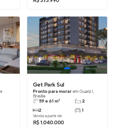
R$ 373.990
Get Park Sul
or
Pronto para morar
em
Guará I
,
Brasília
59 e 61 m²
2
2
1
Venda a partir de
R$ 1.040.000