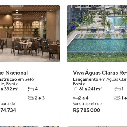
e Nacional
nstrução
em
Setor
Lançamento
em
Águas Clar
te
,
Brasília
Brasília
 a 392 m²
4
61 a 241 m²
1
2 e 3
2 a 4
1 e
partir de
Venda a partir de
774.734
R$ 785.000