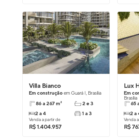
Villa Bianco
Lux 
Em construção
em
Guará I
,
Brasília
Em co
Brasília
86 a 267 m²
2 e 3
65 
2 a 4
1 a 3
2 a 
Venda a partir de
Venda a 
R$ 1.404.957
R$ 76