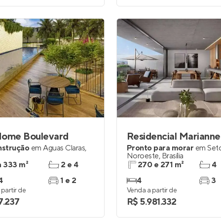
Home Boulevard
nstrução
em
Águas Claras
,
Pronto para morar
em
Set
Noroeste
,
Brasília
a 333 m²
2 e 4
270 e 271 m²
4
4
1 e 2
4
3
partir de
Venda a partir de
7.237
R$ 5.981.332