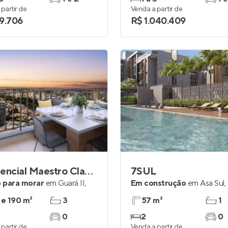
partir de
Venda a partir de
9.706
R$ 1.040.409
Residencial Maestro Claudio Cohen
7SUL
 para morar
em
Guará II
,
Em construção
em
Asa Sul
,
 e 190 m²
3
57 m²
1
0
2
0
partir de
Venda a partir de