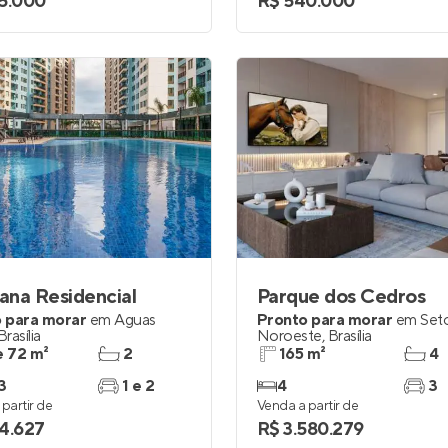
5.000
R$ 540.000
na Residencial
Parque dos Cedros
 para morar
em
Águas
Pronto para morar
em
Set
Brasília
Noroeste
,
Brasília
e 72 m²
2
165 m²
4
3
1 e 2
4
3
partir de
Venda a partir de
4.627
R$ 3.580.279