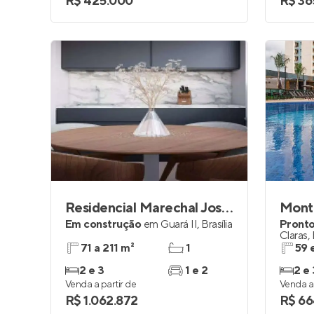
R$ 425.000
R$ 36
Residencial Marechal José Pessoa
Monta
Em construção
em
Guará II
,
Brasília
Pronto
Claras
,
71 a 211 m²
1
59 
2 e 3
1 e 2
2 e 
Venda a partir de
Venda a 
R$ 1.062.872
R$ 66