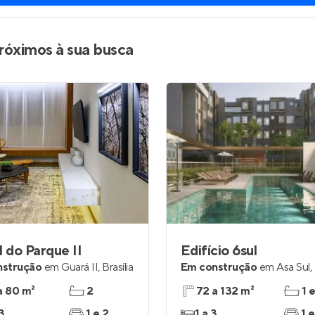
róximos à sua busca
l do Parque II
Edifício 6sul
nstrução
em
Guará II
,
Brasília
Em construção
em
Asa Sul
,
a 80 m²
2
72 a 132 m²
1 
3
1 e 2
1 a 3
1 e