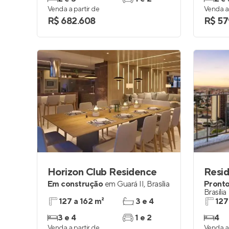
Venda a partir de
Venda a 
R$ 682.608
R$ 57
Horizon Club Residence
Em construção
em
Guará II
,
Brasília
Pronto
Brasília
127 a 162 m²
3 e 4
127
3 e 4
1 e 2
4
Venda a partir de
Venda a 