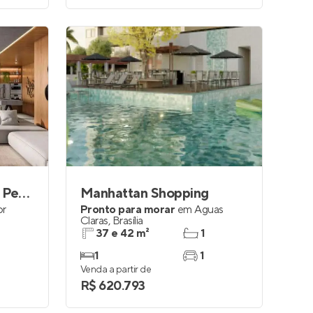
Residencial Marianne Peretti
Manhattan Shopping
or
Pronto para morar
em
Águas
Claras
,
Brasília
37 e 42 m²
1
1
1
Venda a partir de
R$ 620.793