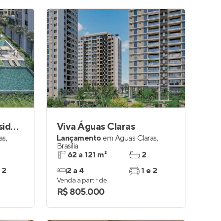
Viva Águas Claras Residencial Resort
Viva Águas Claras
as
,
Lançamento
em
Águas Claras
,
Brasília
62 a 121 m²
2
 2
2 a 4
1 e 2
Venda a partir de
R$ 805.000