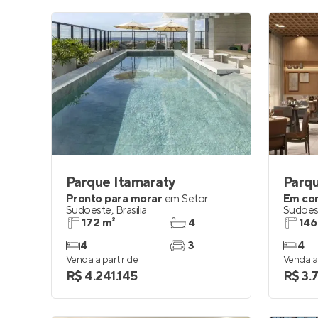
Parque Itamaraty
Parqu
Pronto para morar
em
Setor
Em co
Sudoeste
,
Brasília
Sudoes
172 m²
4
146
4
3
4
Venda a partir de
Venda a 
R$ 4.241.145
R$ 3.