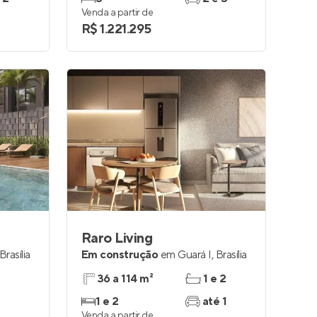
Venda a partir de
R$ 1.221.295
Raro Living
Brasília
Em construção
em
Guará I
,
Brasília
36 a 114 m²
1 e 2
1 e 2
até 1
Venda a partir de