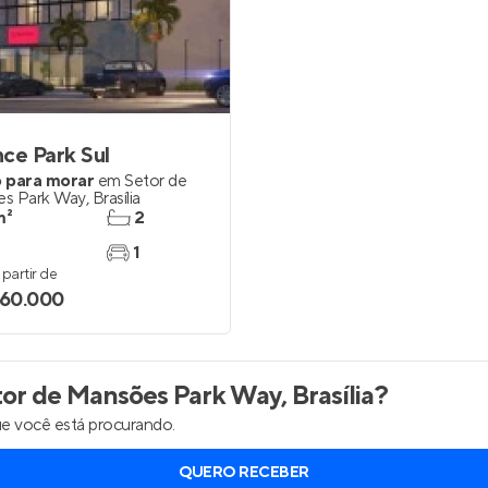
inel de Clientes
Entrar no Painel de Clientes
Entrar no Apto
ce Park Sul
 para morar
em
Setor de
s Park Way
,
Brasília
m²
2
1
partir de
060.000
r de Mansões Park Way, Brasília
?
e você está procurando.
QUERO RECEBER