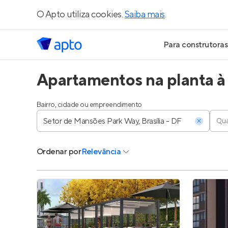
O Apto utiliza cookies.
Saiba mais
.
Para construtoras
Apartamentos na planta à 
Geração de Le
Geração de Vis
Bairro, cidade ou empreendimento
Qua
Geração de Ve
Ordenar
por
Relevância
Maiores Const
Parcerias Imobi
Anunciar Imóve