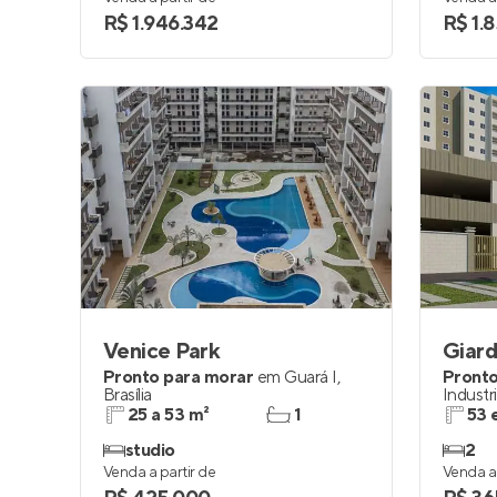
R$ 1.946.342
R$ 1.
Venice Park
Giardi
Pronto para morar
em
Guará I
,
Pronto
Brasília
Industr
25 a 53 m²
1
53 
studio
2
Venda a partir de
Venda a 