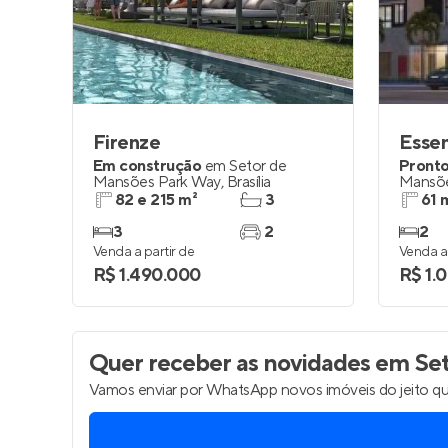
Entrar no Pa
Firenze
Essen
Em construção
em
Setor de
Pronto
Mansões Park Way
,
Brasília
Mansõe
82 e 215 m²
3
61 
3
2
2
Venda a partir de
Venda a 
R$ 1.490.000
R$ 1.
Quer receber as novidades
em Seto
Vamos enviar por WhatsApp novos imóveis do jeito qu