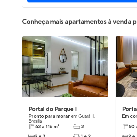
Conheça mais apartamentos à venda p
Portal do Parque I
Porta
Pronto para morar
em
Guará II
,
Em co
Brasília
62 a 116 m²
2
50 
2 e 3
1 e 2
2 e 