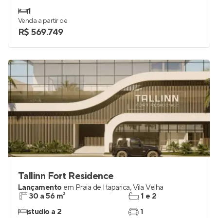
1
Venda a partir de
R$ 569.749
Tallinn Fort Residence
Lançamento
em
Praia de Itaparica
,
Vila Velha
30 a 56 m²
1 e 2
studio a 2
1