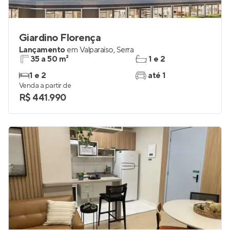
Giardino Florença
Lançamento
em
Valparaíso
,
Serra
35 a 50 m²
1 e 2
1 e 2
até 1
Venda a partir de
R$ 441.990