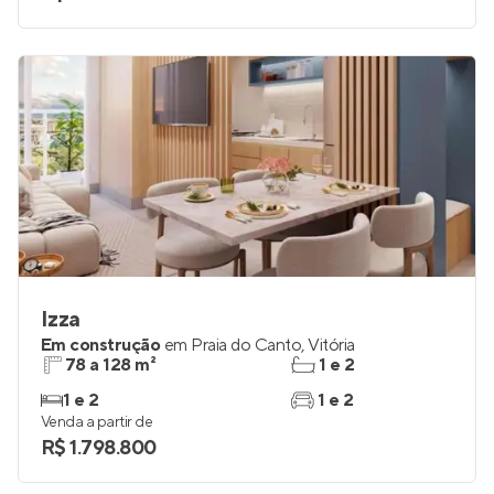
Izza
Em construção
em
Praia do Canto
,
Vitória
78 a 128 m²
1 e 2
1 e 2
1 e 2
Venda a partir de
R$ 1.798.800