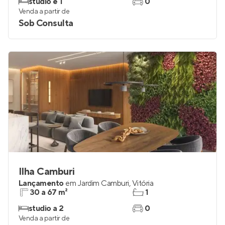
studio e 1
0
Venda a partir de
Sob Consulta
Ilha Camburi
Lançamento
em
Jardim Camburi
,
Vitória
30 a 67 m²
1
studio a 2
0
Venda a partir de