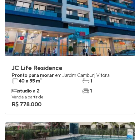
JC Life Residence
Pronto para morar
em
Jardim Camburi
,
Vitória
40 a 55 m²
1
studio a 2
1
Venda a partir de
R$ 778.000