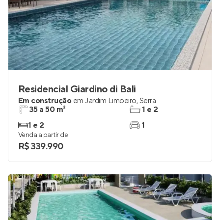
Residencial Giardino di Bali
Em construção
em
Jardim Limoeiro
,
Serra
35 a 50 m²
1 e 2
1 e 2
1
Venda a partir de
R$ 339.990