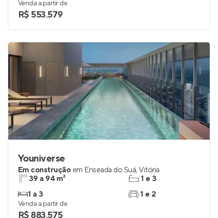
Venda a partir de
R$ 553.579
Youniverse
Em construção
em
Enseada do Suá
,
Vitória
39 a 94 m²
1 e 3
1 a 3
1 e 2
Venda a partir de
R$ 883.575