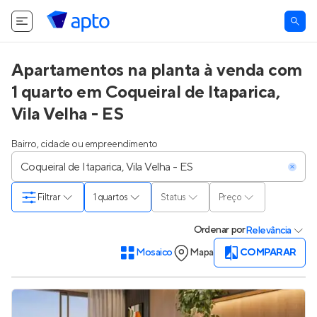
Apartamentos na planta à venda com
1 quarto em Coqueiral de Itaparica,
Vila Velha - ES
Bairro, cidade ou empreendimento
Filtrar
1 quartos
Status
Preço
Ordenar
por
Relevância
Mosaico
Mapa
COMPARAR