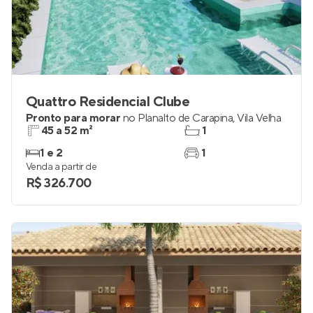
Quattro Residencial Clube
Pronto para morar
no
Planalto de Carapina
,
Vila Velha
45 a 52 m²
1
1 e 2
1
Venda a partir de
R$ 326.700