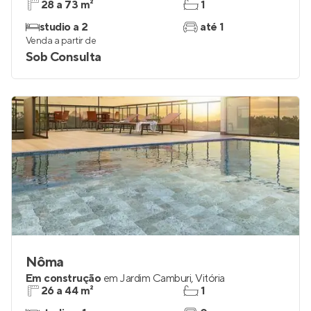
28 a 73 m²
1
studio a 2
até 1
Venda a partir de
Sob Consulta
Nôma
Em construção
em
Jardim Camburi
,
Vitória
26 a 44 m²
1