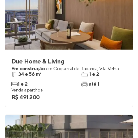
Due Home & Living
Em construção
em
Coqueiral de Itaparica
,
Vila Velha
34 e 56 m²
1 e 2
1 e 2
até 1
Venda a partir de
R$ 491.200