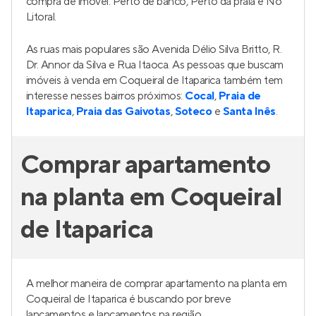
compra de imóvel: Perto de banco, Perto da praia e No
Litoral.
As ruas mais populares são Avenida Délio Silva Britto, R.
Dr. Annor da Silva e Rua Itaoca. As pessoas que buscam
imóveis à venda em Coqueiral de Itaparica também tem
interesse nesses bairros próximos:
Cocal
,
Praia de
Itaparica
,
Praia das Gaivotas
,
Soteco
e
Santa Inês
.
Comprar apartamento
na planta em Coqueiral
de Itaparica
A melhor maneira de comprar apartamento na planta em
Coqueiral de Itaparica é buscando por breve
lançamentos e lançamentos na região.