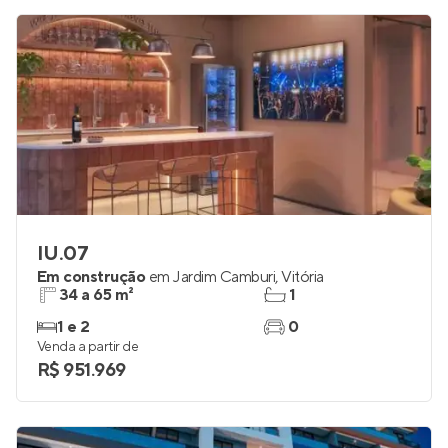
IU.07
Em construção
em
Jardim Camburi
,
Vitória
34 a 65 m²
1
1 e 2
0
Venda a partir de
R$ 951.969