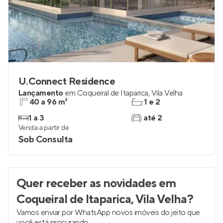
U.Connect Residence
Lançamento
em
Coqueiral de Itaparica
,
Vila Velha
40 a 96 m²
1 e 2
1 a 3
até 2
Venda a partir de
Sob Consulta
Quer receber as novidades
em
Coqueiral de Itaparica, Vila Velha
?
Vamos enviar por WhatsApp novos imóveis do jeito que
você está procurando.