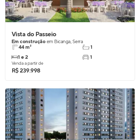
Vista do Passeio
Em construção
em
Bicanga
,
Serra
44 m²
1
1 e 2
1
Venda a partir de
R$ 239.998