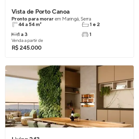
Vista de Porto Canoa
Pronto para morar
em
Maringá
,
Serra
44 a 54 m²
1 e 2
1 a 3
1
Venda a partir de
R$ 245.000