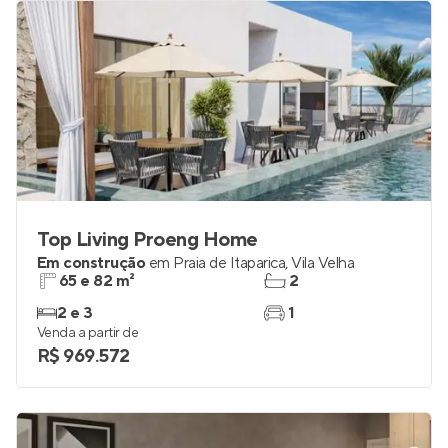
Top Living Proeng Home
Em construção
em
Praia de Itaparica
,
Vila Velha
65 e 82 m²
2
2 e 3
1
Venda a partir de
R$ 969.572