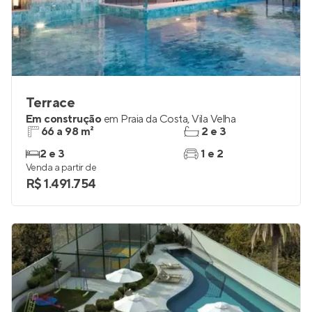
Terrace
Em construção
em
Praia da Costa
,
Vila Velha
66 a 98 m²
2 e 3
2 e 3
1 e 2
Venda a partir de
R$ 1.491.754