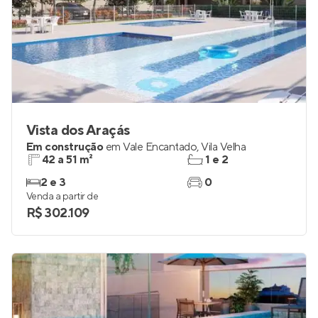
Vista dos Araçás
Em construção
em
Vale Encantado
,
Vila Velha
42 a 51 m²
1 e 2
2 e 3
0
Venda a partir de
R$ 302.109