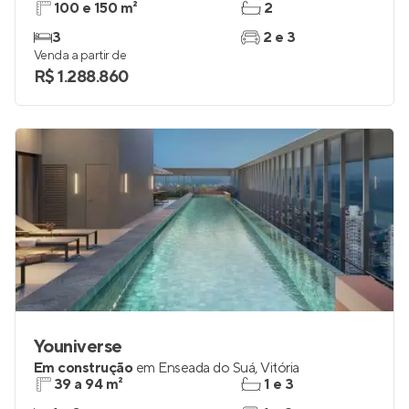
100 e 150 m²
2
3
2 e 3
Venda a partir de
R$ 1.288.860
Youniverse
Em construção
em
Enseada do Suá
,
Vitória
39 a 94 m²
1 e 3