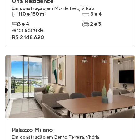
Una Residence
Em construção
em
Monte Belo
,
Vitória
110 e 150 m²
3 e 4
3 e 4
2 e 3
Venda a partir de
R$ 2.148.620
Palazzo Milano
Em construção
em
Bento Ferreira
,
Vitória