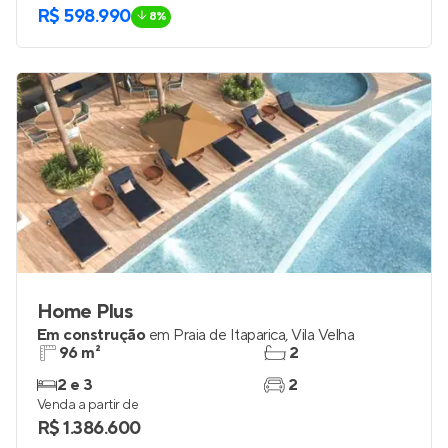
R$ 598.990
8%
Home Plus
Em construção
em
Praia de Itaparica
,
Vila Velha
96 m²
2
2 e 3
2
Venda a partir de
R$ 1.386.600