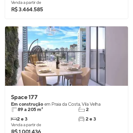
Venda a partir de
R$ 3.464.585
Space 177
Em construção
em
Praia da Costa
,
Vila Velha
89 a 205 m²
2
2 e 3
2 e 3
Venda a partir de
R$ 1.001.436