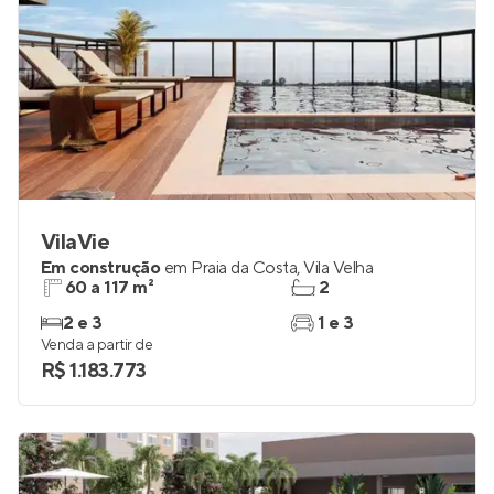
VilaVie
Em construção
em
Praia da Costa
,
Vila Velha
60 a 117 m²
2
2 e 3
1 e 3
Venda a partir de
R$ 1.183.773