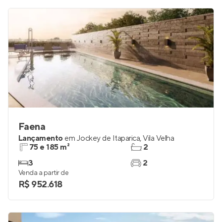
Faena
Lançamento
em
Jockey de Itaparica
,
Vila Velha
75 e 185 m²
2
3
2
Venda a partir de
R$ 952.618