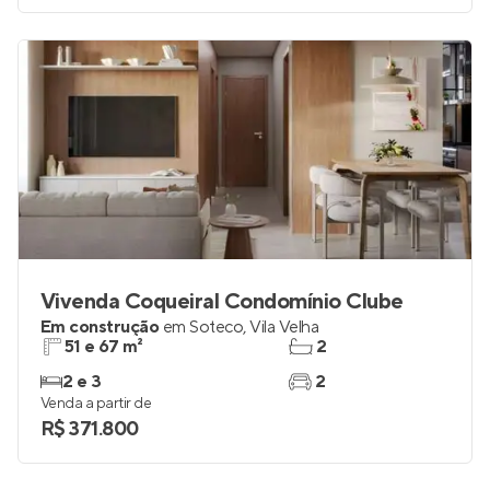
Vivenda Coqueiral Condomínio Clube
Em construção
em
Soteco
,
Vila Velha
51 e 67 m²
2
2 e 3
2
Venda a partir de
R$ 371.800