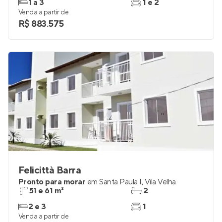
1 a 3
1 e 2
Venda a partir de
R$ 883.575
Felicittà Barra
Pronto para morar
em
Santa Paula I
,
Vila Velha
51 e 61 m²
2
2 e 3
1
Venda a partir de