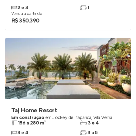
2 e 3
1
Venda a partir de
R$ 350.390
Taj Home Resort
Em construção
em
Jockey de Itaparica
,
Vila Velha
156 a 280 m²
3 e 4
3 e 4
3 a 5