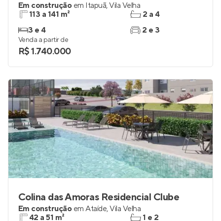
Em construção
em
Itapuã
,
Vila Velha
113 a 141 m²
2 a 4
3 e 4
2 e 3
Venda a partir de
R$ 1.740.000
Colina das Amoras Residencial Clube
Em construção
em
Ataíde
,
Vila Velha
42 a 51 m²
1 e 2