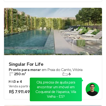
Singular For Life
Pronto para morar
em
Praia do Canto
,
Vitória
250 m²
6
3 e 4
4
Olá, precisa de ajuda para
Venda a partir de
encontrar um imóvel em
R$ 7.911.498
Coqueiral de Itaparica, Vila
Velha - ES?