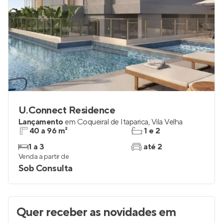
U.Connect Residence
Lançamento
em
Coqueiral de Itaparica
,
Vila Velha
40 a 96 m²
1 e 2
1 a 3
até 2
Venda a partir de
Sob Consulta
Quer receber as novidades
em