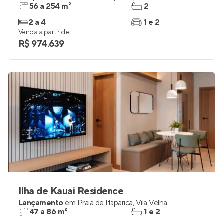
56 a 254 m²
2
2 a 4
1 e 2
Venda a partir de
R$ 974.639
Ilha de Kauai Residence
Lançamento
em
Praia de Itaparica
,
Vila Velha
47 a 86 m²
1 e 2