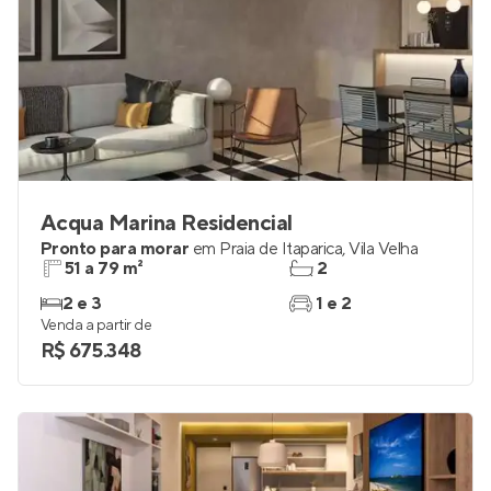
Acqua Marina Residencial
Pronto para morar
em
Praia de Itaparica
,
Vila Velha
51 a 79 m²
2
2 e 3
1 e 2
Venda a partir de
R$ 675.348