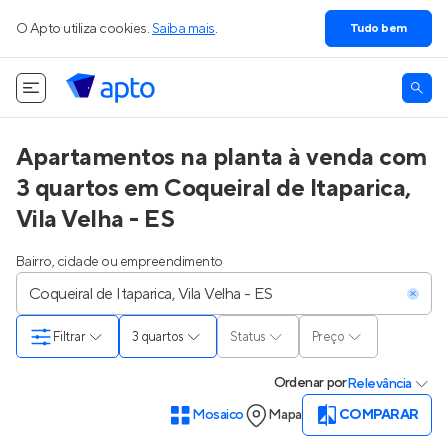
O Apto utiliza cookies.
Saiba mais
.
Tudo bem
Apartamentos na planta à venda com
3 quartos em Coqueiral de Itaparica,
Vila Velha - ES
Bairro, cidade ou empreendimento
Filtrar
3 quartos
Status
Preço
Ordenar
por
Relevância
Mosaico
Mapa
COMPARAR