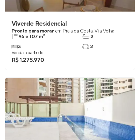
Viverde Residencial
Pronto para morar
em
Praia da Costa
,
Vila Velha
96 e 107 m²
2
3
2
Venda a partir de
R$ 1.275.970