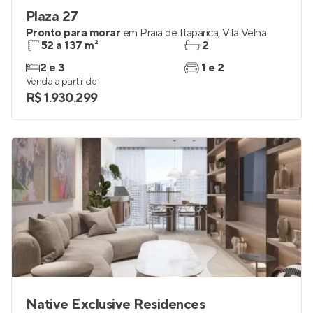
Plaza 27
Pronto para morar
em
Praia de Itaparica
,
Vila Velha
52 a 137 m²
2
2 e 3
1 e 2
Venda a partir de
R$ 1.930.299
Native Exclusive Residences