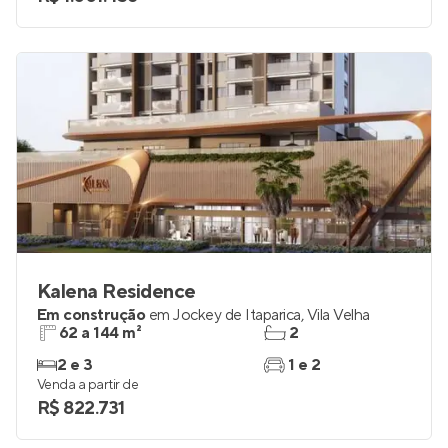
Kalena Residence
Em construção
em
Jockey de Itaparica
,
Vila Velha
62 a 144 m²
2
2 e 3
1 e 2
Venda a partir de
R$ 822.731