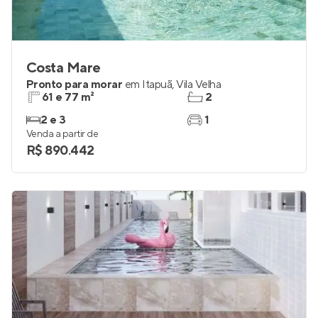
Costa Mare
Pronto para morar
em
Itapuã
,
Vila Velha
61 e 77 m²
2
2 e 3
1
Venda a partir de
R$ 890.442