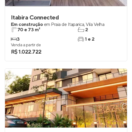
Itabira Connected
Em construção
em
Praia de Itaparica
,
Vila Velha
70 e 73 m²
2
3
1 e 2
Venda a partir de
R$ 1.022.722