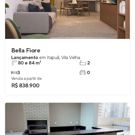
Bella Fiore
Lançamento
em
Itapuã
,
Vila Velha
80 e 84 m²
2
3
0
Venda a partir de
R$ 838.900