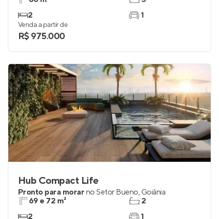
2
1
Venda a partir de
R$ 975.000
Hub Compact Life
Pronto para morar
no
Setor Bueno
,
Goiânia
69 e 72 m²
2
2
1