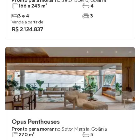
Pronto para morar
no
Setor Bueno
,
Goiânia
166 a 243 m²
4
3 e 4
3
Venda a partir de
R$ 2.124.837
Opus Penthouses
Pronto para morar
no
Setor Marista
,
Goiânia
270 m²
5