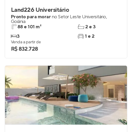
Land226 Universitário
Pronto para morar
no
Setor Leste Universitário
,
Goiânia
88 e 101 m²
2 e 3
3
1 e 2
Venda a partir de
R$ 832.728