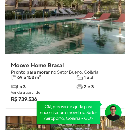
Moove Home Brasal
Pronto para morar
no
Setor Bueno
,
Goiânia
69 a 152 m²
1 a 3
1 a 3
2 e 3
Venda a partir de
R$ 739.536
Olá, precisa de ajuda para
encontrar um imóvel no Setor
Aeroporto, Goiânia - GO?