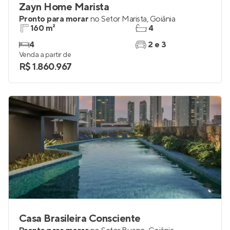
Zayn Home Marista
Pronto para morar
no
Setor Marista
,
Goiânia
160 m²
4
4
2 e 3
Venda a partir de
R$ 1.860.967
Casa Brasileira Consciente