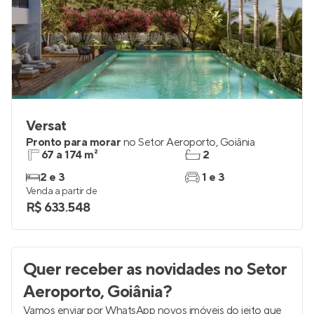
Versat
Pronto para morar
no
Setor Aeroporto
,
Goiânia
67 a 174 m²
2
2 e 3
1 e 3
Venda a partir de
R$ 633.548
Quer receber as novidades
no Setor
Aeroporto, Goiânia
?
Vamos enviar por WhatsApp novos imóveis do jeito que