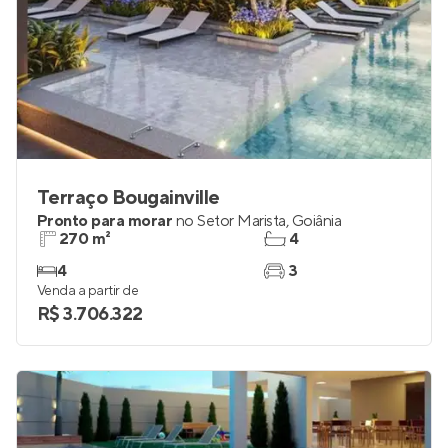
Terraço Bougainville
Pronto para morar
no
Setor Marista
,
Goiânia
270 m²
4
4
3
Venda a partir de
R$ 3.706.322