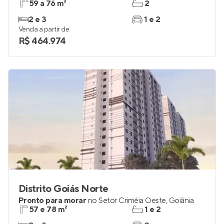
59 a 76 m²
2
2 e 3
1 e 2
Venda a partir de
R$ 464.974
Distrito Goiás Norte
Pronto para morar
no
Setor Criméia Oeste
,
Goiânia
57 e 78 m²
1 e 2