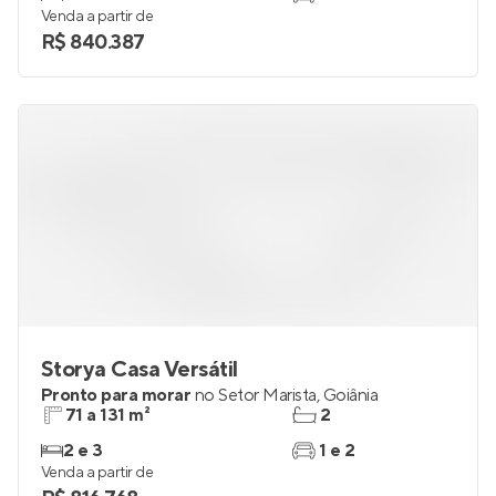
Venda a partir de
R$ 840.387
Storya Casa Versátil
Pronto para morar
no
Setor Marista
,
Goiânia
71 a 131 m²
2
2 e 3
1 e 2
Venda a partir de