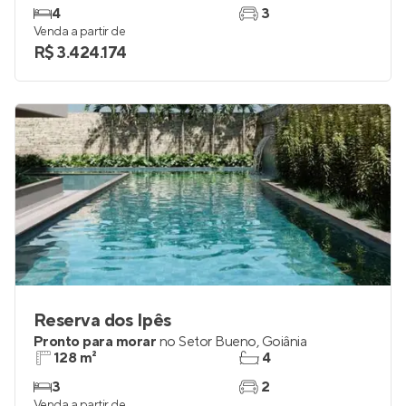
4
3
Venda a partir de
R$ 3.424.174
Reserva dos Ipês
Pronto para morar
no
Setor Bueno
,
Goiânia
128 m²
4
3
2
Venda a partir de