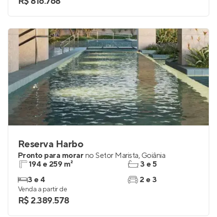
R$ 816.768
Reserva Harbo
Pronto para morar
no
Setor Marista
,
Goiânia
194 e 259 m²
3 e 5
3 e 4
2 e 3
Venda a partir de
R$ 2.389.578