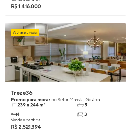
R$ 1.416.000
Últimas
unidades
Treze36
Pronto para morar
no
Setor Marista
,
Goiânia
239 a 244 m²
5
4
3
Venda a partir de
R$ 2.521.394