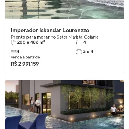
Imperador Iskandar Lourenzzo
Pronto para morar
no
Setor Marista
,
Goiânia
260 e 486 m²
4
4
3 e 4
Venda a partir de
R$ 2.991.159