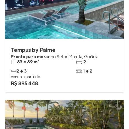
Tempus by Palme
Pronto para morar
no
Setor Marista
,
Goiânia
83 e 89 m²
2
2 e 3
1 e 2
Venda a partir de
R$ 895.448