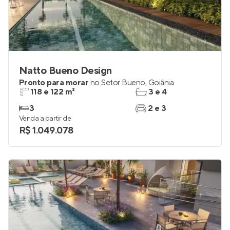
Natto Bueno Design
Pronto para morar
no
Setor Bueno
,
Goiânia
118 e 122 m²
3 e 4
3
2 e 3
Venda a partir de
R$ 1.049.078