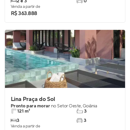
2 e 3
0
Venda a partir de
R$ 363.888
Lina Praça do Sol
Pronto para morar
no
Setor Oeste
,
Goiânia
121 m²
3
3
3
Venda a partir de