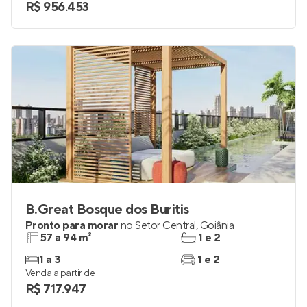
R$ 956.453
B.Great Bosque dos Buritis
Pronto para morar
no
Setor Central
,
Goiânia
57 a 94 m²
1 e 2
1 a 3
1 e 2
Venda a partir de
R$ 717.947