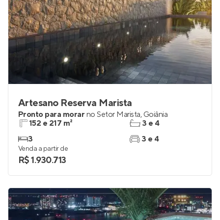
Artesano Reserva Marista
Pronto para morar
no
Setor Marista
,
Goiânia
152 e 217 m²
3 e 4
3
3 e 4
Venda a partir de
R$ 1.930.713