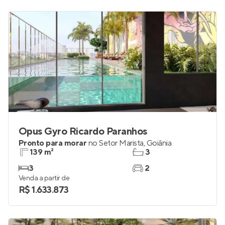
Opus Gyro Ricardo Paranhos
Pronto para morar
no
Setor Marista
,
Goiânia
139 m²
3
3
2
Venda a partir de
R$ 1.633.873