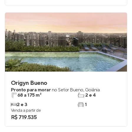
Origyn Bueno
Pronto para morar
no
Setor Bueno
,
Goiânia
68 a 175 m²
2 e 4
2 e 3
1
Venda a partir de
R$ 719.535