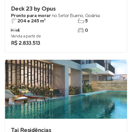
Deck 23 by Opus
Pronto para morar
no
Setor Bueno
,
Goiânia
204 e 245 m²
5
4
0
Venda a partir de
R$ 2.833.513
Tai Residências