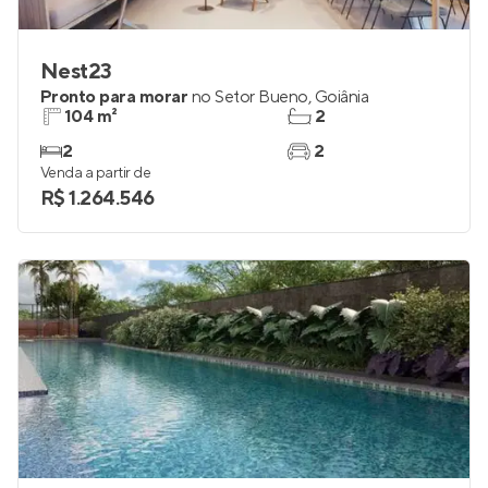
Nest23
Pronto para morar
no
Setor Bueno
,
Goiânia
104 m²
2
2
2
Venda a partir de
R$ 1.264.546