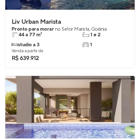
Liv Urban Marista
Pronto para morar
no
Setor Marista
,
Goiânia
44 a 77 m²
1 e 2
studio a 3
1
Venda a partir de
R$ 639.912