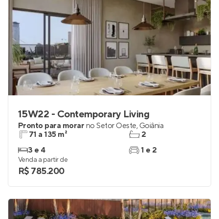
15W22 - Contemporary Living
Pronto para morar
no
Setor Oeste
,
Goiânia
71 a 135 m²
2
3 e 4
1 e 2
Venda a partir de
R$ 785.200