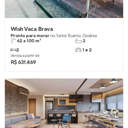
Wish Vaca Brava
Pronto para morar
no
Setor Bueno
,
Goiânia
62 a 100 m²
2
2
1 e 2
Venda a partir de
R$ 631.469