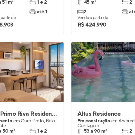
a 51 m²
1 e 2
45 m²
2
até 1
2
at
partir de
Venda a partir de
8.903
R$ 424.990
Città Primo Riva Residence
Altus Residence
mento
em
Ouro Preto
,
Belo
Em construção
em
Arvore
nte
Contagem
e 50 m²
1 e 2
53 a 90 m²
2