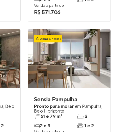
Venda a partir de
R$ 571.706
Últimas
unidades
Sensia Pampulha
ha
,
Belo
Pronto para morar
em
Pampulha
,
Belo Horizonte
61 e 79 m²
2
 2
2 e 3
1 e 2
Venda a partir de