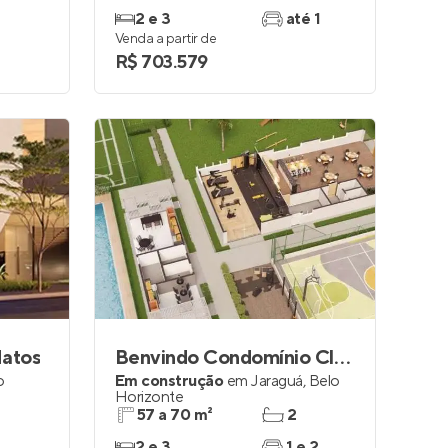
2 e 3
até 1
Venda a partir de
R$ 703.579
Matos
Benvindo Condomínio Clube
o
Em construção
em
Jaraguá
,
Belo
Horizonte
57 a 70 m²
2
2 e 3
1 e 2