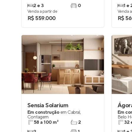
2 e 3
0
1 e 
Venda a partir de
Venda a 
R$ 559.000
R$ 56
Sensia Solarium
Ágora
Em construção
em
Cabral
,
Em co
Contagem
Belo H
58 a 100 m²
2
32 
2
1
1 e 