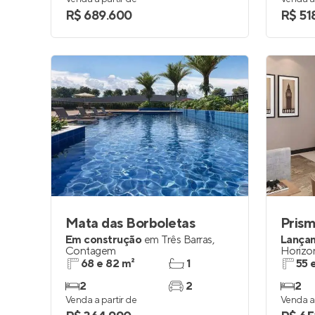
R$ 689.600
R$ 51
Mata das Borboletas
Pris
Em construção
em
Três Barras
,
Lança
Contagem
Horizo
68 e 82 m²
1
55 
2
2
2
Venda a partir de
Venda a 