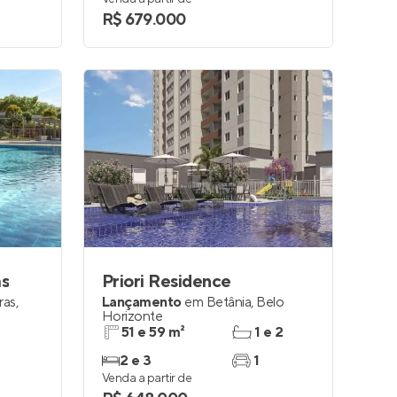
R$ 679.000
as
Priori Residence
ras
,
Lançamento
em
Betânia
,
Belo
Horizonte
51 e 59 m²
1 e 2
2 e 3
1
Venda a partir de