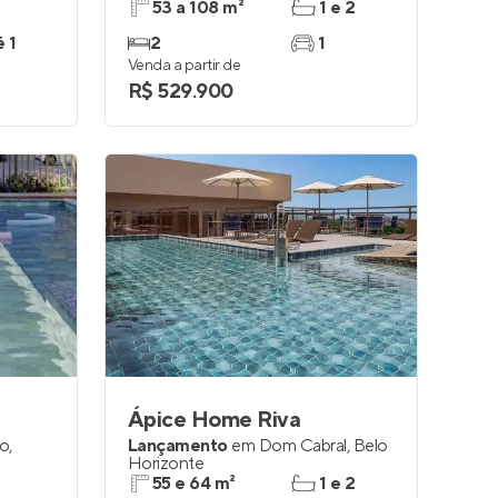
53 a 108 m²
1 e 2
é 1
2
1
Venda a partir de
R$ 529.900
Ápice Home Riva
do
,
Lançamento
em
Dom Cabral
,
Belo
Horizonte
55 e 64 m²
1 e 2