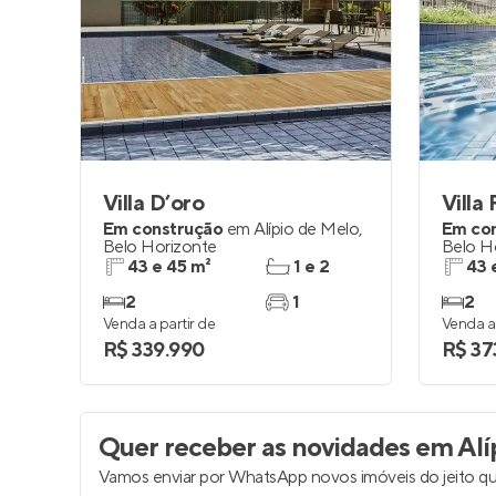
Entrar no Pa
Villa D’oro
Villa 
Em construção
em
Alípio de Melo
,
Em co
Belo Horizonte
Belo H
43 e 45 m²
1 e 2
43 
2
1
2
Venda a partir de
Venda a 
R$ 339.990
R$ 37
Quer receber as novidades
em Alíp
Vamos enviar por WhatsApp novos imóveis do jeito qu