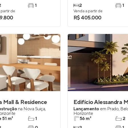
2
1
2
1
partir de
Venda a partir de
9.800
R$ 405.000
 Mall & Residence
Edifício Alessandra 
nstrução
na
Nova Suiça
,
Lançamento
em
Prado
,
Bel
orizonte
Horizonte
e 51 m²
1
56 m²
2
2
0
2
1