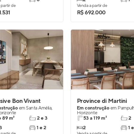
partir de
Venda a partir de
1.531
R$ 692.000
sive Bon Vivant
Province di Martini
nstrução
em
Santa Amélia
,
Em construção
em
Pampul
orizonte
Horizonte
e 89 m²
2 e 3
53 a 119 m²
2
3
1 e 2
2
1 e
partir de
Venda a partir de