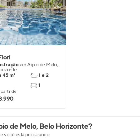
inel de Clientes
Entrar no Painel de Clientes
Entrar no Apto
Fiori
nstrução
em
Alípio de Melo
,
orizonte
e 45 m²
1 e 2
1
partir de
3.990
io de Melo, Belo Horizonte
?
e você está procurando.