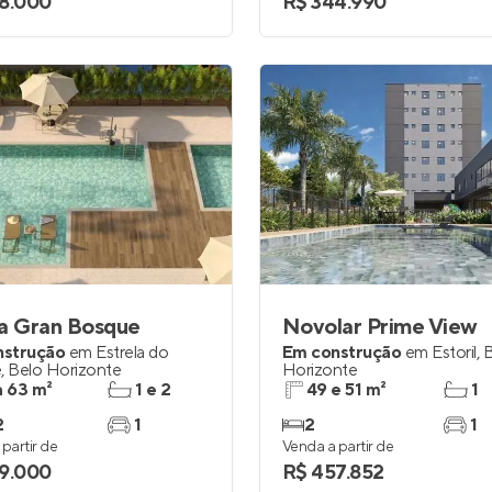
8.000
R$ 344.990
ia Gran Bosque
Novolar Prime View
nstrução
em
Estrela do
Em construção
em
Estoril
,
B
e
,
Belo Horizonte
Horizonte
a 63 m²
1 e 2
49 e 51 m²
1
2
1
2
1
partir de
Venda a partir de
9.000
R$ 457.852