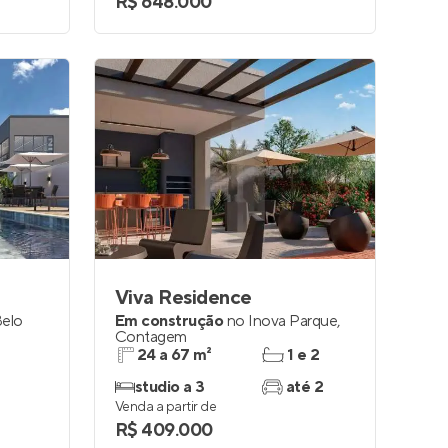
R$ 648.000
Viva Residence
elo
Em construção
no
Inova Parque
,
Contagem
24 a 67 m²
1 e 2
studio a 3
até 2
Venda a partir de
R$ 409.000