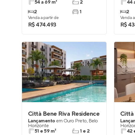
54 a 69 m²
2
44 
2
1
2
Venda a partir de
Venda a 
R$ 474.493
R$ 43
Città Bene Riva Residence
Lançamento
em
Ouro Preto
,
Belo
Lança
Horizonte
Horizo
51 e 59 m²
1 e 2
42 