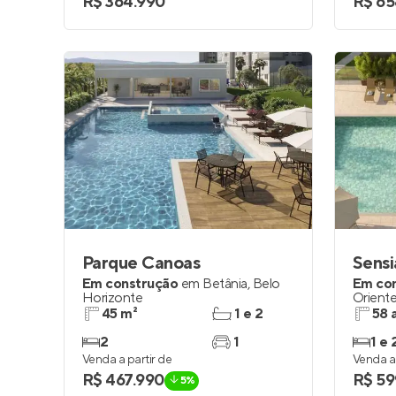
R$ 364.990
R$ 65
Parque Canoas
Sens
Em construção
em
Betânia
,
Belo
Em co
Horizonte
Orient
45 m²
1 e 2
58 
2
1
1 e 
Venda a partir de
Venda a 
R$ 467.990
R$ 59
5%