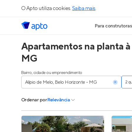
O Apto utiliza cookies.
Saiba mais
.
Para construtoras
Apartamentos na planta à 
Geração de Le
MG
Geração de Vis
Bairro, cidade ou empreendimento
Geração de Ve
2 
Maiores Const
Ordenar
por
Relevância
Parcerias Imobi
Anunciar Imóve