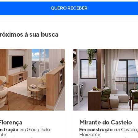
QUERO RECEBER
róximos à sua busca
Florença
Mirante do Castelo
nstrução
em
Glória
,
Belo
Em construção
em
Castelo
nte
Horizonte