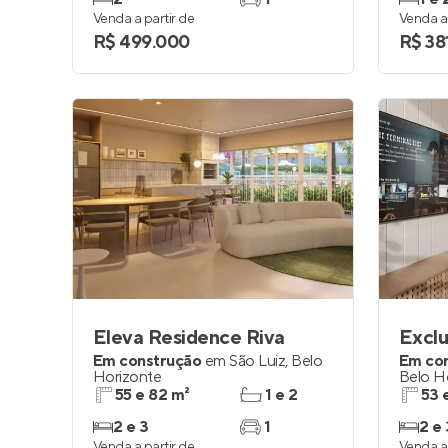
Venda a partir de
Venda a 
R$ 499.000
R$ 38
Eleva Residence Riva
Exclu
Em construção
em
São Luiz
,
Belo
Em co
Horizonte
Belo H
55 e 82 m²
1 e 2
53 
2 e 3
1
2 e 
Venda a partir de
Venda a 