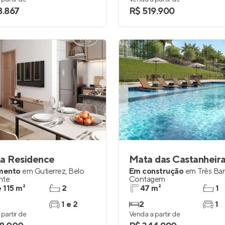
8.867
R$ 519.900
ma Residence
Mata das Castanheir
mento
em
Gutierrez
,
Belo
Em construção
em
Três Bar
nte
Contagem
e 115 m²
2
47 m²
1
1 e 2
2
1
partir de
Venda a partir de