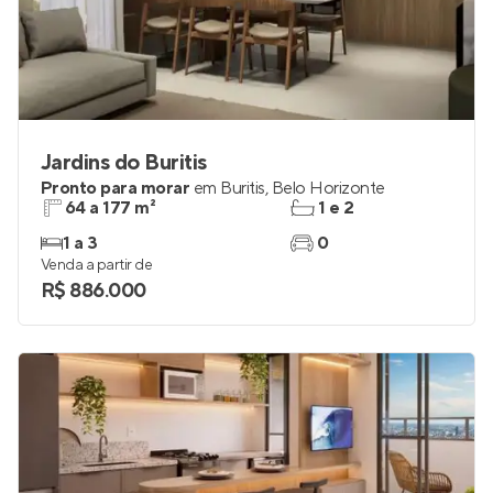
Jardins do Buritis
Pronto para morar
em
Buritis
,
Belo Horizonte
64 a 177 m²
1 e 2
1 a 3
0
Venda a partir de
R$ 886.000