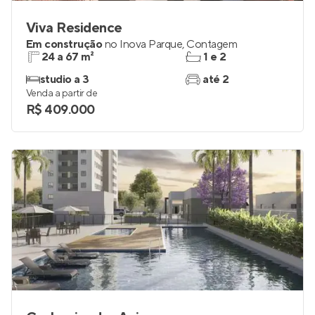
Viva Residence
Em construção
no
Inova Parque
,
Contagem
24 a 67 m²
1 e 2
studio a 3
até 2
Venda a partir de
R$ 409.000