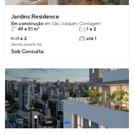
Jardins Residence
Em construção
em
São Joaquim
,
Contagem
49 e 51 m²
1 e 2
1 e 2
até 1
Venda a partir de
Sob Consulta