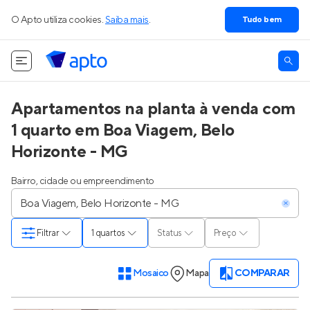
O Apto utiliza cookies.
Saiba mais
.
Tudo bem
Apartamentos na planta à venda com
1 quarto em Boa Viagem, Belo
Horizonte - MG
Bairro, cidade ou empreendimento
Filtrar
1 quartos
Status
Preço
Mosaico
Mapa
COMPARAR