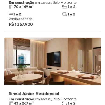
Em construção
em
savassi
,
Belo Horizonte
70 a 149 m²
1 e 2
1 e 2
1 e 2
Venda a partir de
R$ 1.357.900
Sinval Júnior Residencial
Em construção
em
savassi
,
Belo Horizonte
43 a 267 m²
1 e 2