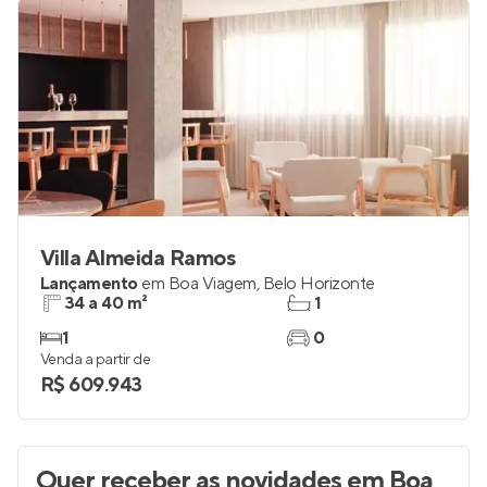
Villa Almeida Ramos
Lançamento
em
Boa Viagem
,
Belo Horizonte
34 a 40 m²
1
1
0
Venda a partir de
R$ 609.943
Quer receber as novidades
em Boa