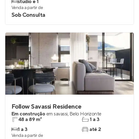
studio e 1
Venda a partir de
Sob Consulta
Follow Savassi Residence
Em construção
em
savassi
,
Belo Horizonte
48 a 89 m²
1 a 3
1 a 3
até 2
Venda a partir de