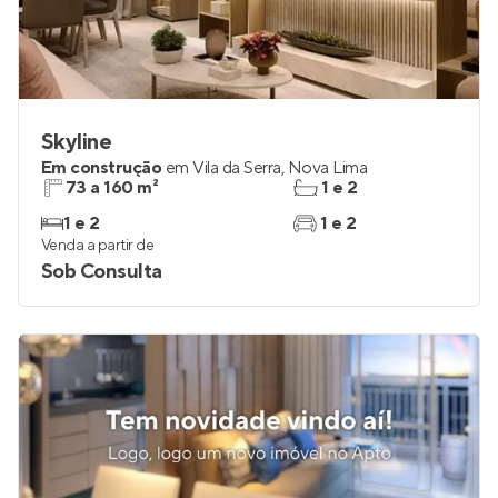
Skyline
Em construção
em
Vila da Serra
,
Nova Lima
73 a 160 m²
1 e 2
1 e 2
1 e 2
Venda a partir de
Sob Consulta