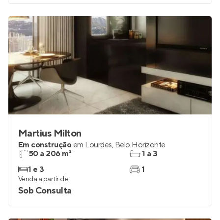
Martius Milton
Em construção
em
Lourdes
,
Belo Horizonte
50 a 206 m²
1 a 3
1 e 3
1
Venda a partir de
Sob Consulta