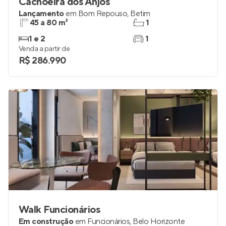
Cachoeira dos Anjos
Lançamento
em
Bom Repouso
,
Betim
45 a 80 m²
1
1 e 2
1
Venda a partir de
R$ 286.990
Walk Funcionários
Em construção
em
Funcionários
,
Belo Horizonte