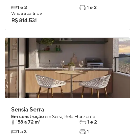
1 e 2
1 e 2
Venda a partir de
R$ 814.531
Sensia Serra
Em construção
em
Serra
,
Belo Horizonte
58 a 72 m²
1 e 2
1 a 3
1