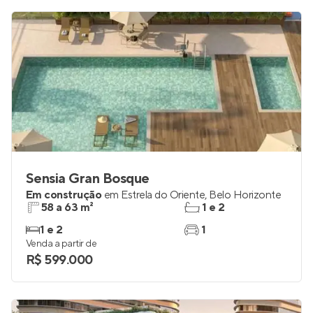
Sensia Gran Bosque
Em construção
em
Estrela do Oriente
,
Belo Horizonte
58 a 63 m²
1 e 2
1 e 2
1
Venda a partir de
R$ 599.000