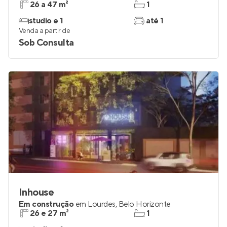
26 a 47 m²
1
studio e 1
até 1
Venda a partir de
Sob Consulta
Inhouse
Em construção
em
Lourdes
,
Belo Horizonte
26 e 27 m²
1