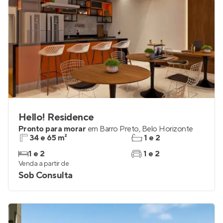
Hello! Residence
Pronto para morar
em
Barro Preto
,
Belo Horizonte
34 e 65 m²
1 e 2
1 e 2
1 e 2
Venda a partir de
Sob Consulta