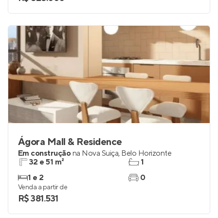
Ágora Mall & Residence
Em construção
na
Nova Suiça
,
Belo Horizonte
32 e 51 m²
1
1 e 2
0
Venda a partir de
R$ 381.531