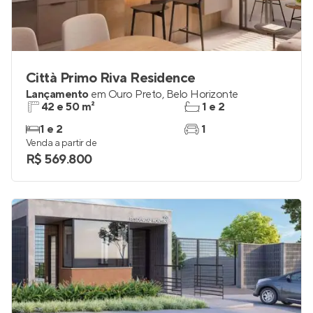
Città Primo Riva Residence
Lançamento
em
Ouro Preto
,
Belo Horizonte
42 e 50 m²
1 e 2
1 e 2
1
Venda a partir de
R$ 569.800