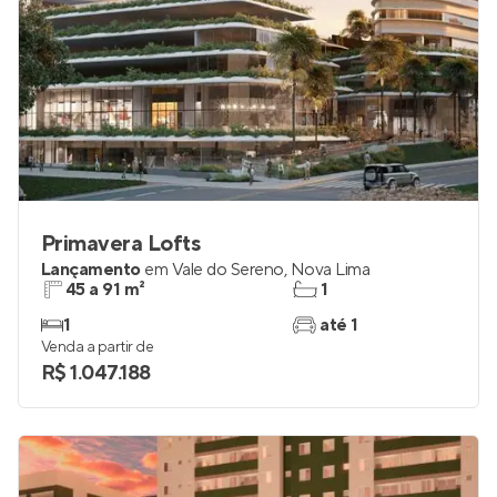
Primavera Lofts
Lançamento
em
Vale do Sereno
,
Nova Lima
45 a 91 m²
1
1
até 1
Venda a partir de
R$ 1.047.188