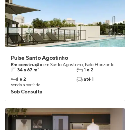
Pulse Santo Agostinho
Em construção
em
Santo Agostinho
,
Belo Horizonte
34 a 67 m²
1 e 2
1 e 2
até 1
Venda a partir de
Sob Consulta