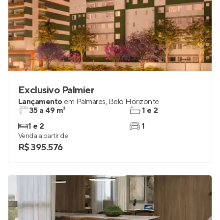
Exclusivo Palmier
Lançamento
em
Palmares
,
Belo Horizonte
35 a 49 m²
1 e 2
1 e 2
1
Venda a partir de
R$ 395.576