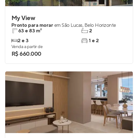
My View
Pronto para morar
em
São Lucas
,
Belo Horizonte
63 e 83 m²
2
2 e 3
1 e 2
Venda a partir de
R$ 660.000