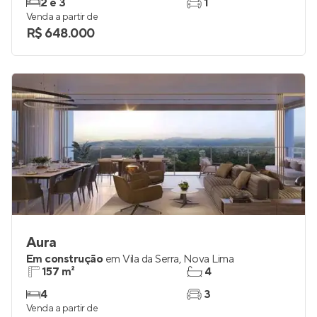
Lançamento
em
Betânia
,
Belo Horizonte
51 e 59 m²
1 e 2
2 e 3
1
Venda a partir de
R$ 648.000
Aura
Em construção
em
Vila da Serra
,
Nova Lima
157 m²
4