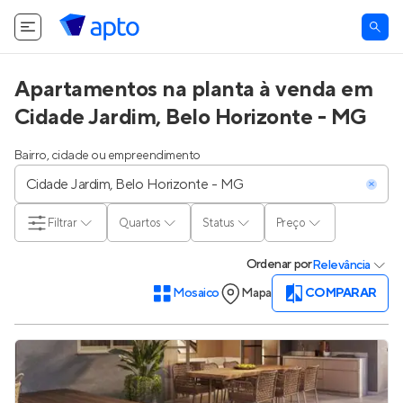
O Apto utiliza cookies.
Saiba mais
.
Tudo bem
Apartamentos na planta à venda em
Cidade Jardim, Belo Horizonte - MG
Bairro, cidade ou empreendimento
Filtrar
Quartos
Status
Preço
Ordenar
por
Relevância
Mosaico
Mapa
COMPARAR