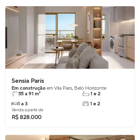
R$ 2.134.600
Sensia Paris
Em construção
em
Vila Paris
,
Belo Horizonte
55 a 91 m²
1 e 2
1 a 3
1 e 2
Venda a partir de
R$ 828.000