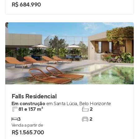
2
1
Venda a partir de
R$ 684.990
Falls Residencial
Em construção
em
Santa Lúcia
,
Belo Horizonte
81 e 157 m²
2
3
2