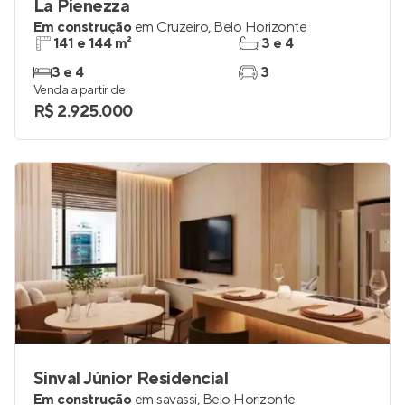
La Pienezza
Em construção
em
Cruzeiro
,
Belo Horizonte
141 e 144 m²
3 e 4
3 e 4
3
Venda a partir de
R$ 2.925.000