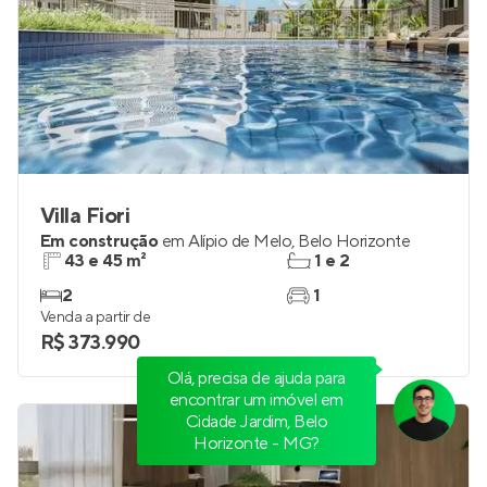
Villa Fiori
Em construção
em
Alípio de Melo
,
Belo Horizonte
43 e 45 m²
1 e 2
2
1
Olá, precisa de ajuda para
Venda a partir de
encontrar um imóvel em
R$ 373.990
Cidade Jardim, Belo
Horizonte - MG?