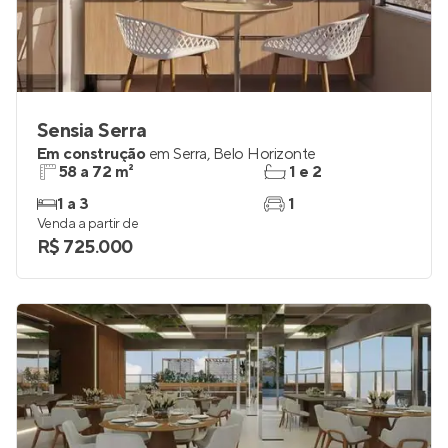
Sensia Serra
Em construção
em
Serra
,
Belo Horizonte
58 a 72 m²
1 e 2
1 a 3
1
Venda a partir de
R$ 725.000