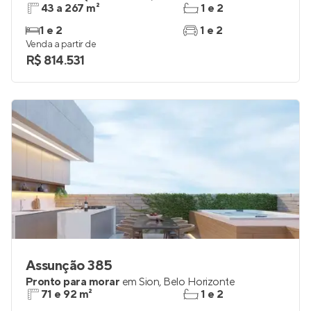
Sinval Júnior Residencial
Em construção
em
savassi
,
Belo Horizonte
43 a 267 m²
1 e 2
1 e 2
1 e 2
Venda a partir de
R$ 814.531
Assunção 385