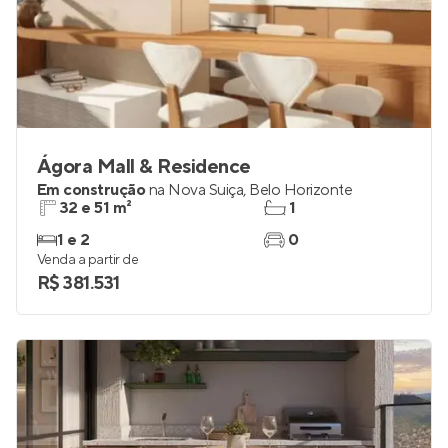
Ágora Mall & Residence
Em construção
na
Nova Suiça
,
Belo Horizonte
32 e 51 m²
1
1 e 2
0
Venda a partir de
R$ 381.531