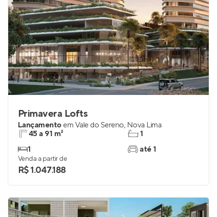
Primavera Lofts
Lançamento
em
Vale do Sereno
,
Nova Lima
45 a 91 m²
1
1
até 1
Venda a partir de
R$ 1.047.188