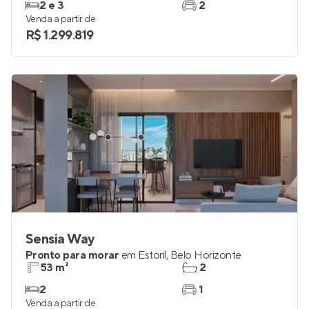
Pronto para morar
em
Sion
,
Belo Horizonte
71 e 92 m²
1 e 2
2 e 3
2
Venda a partir de
R$ 1.299.819
Sensia Way
Pronto para morar
em
Estoril
,
Belo Horizonte
53 m²
2