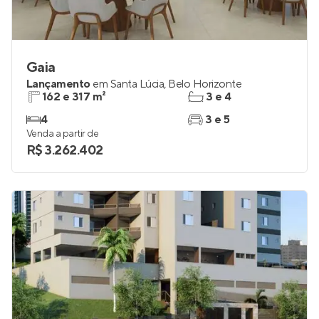
Gaia
Lançamento
em
Santa Lúcia
,
Belo Horizonte
162 e 317 m²
3 e 4
4
3 e 5
Venda a partir de
R$ 3.262.402