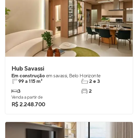
Hub Savassi
Em construção
em
savassi
,
Belo Horizonte
99 a 115 m²
2 e 3
3
2
Venda a partir de
R$ 2.248.700