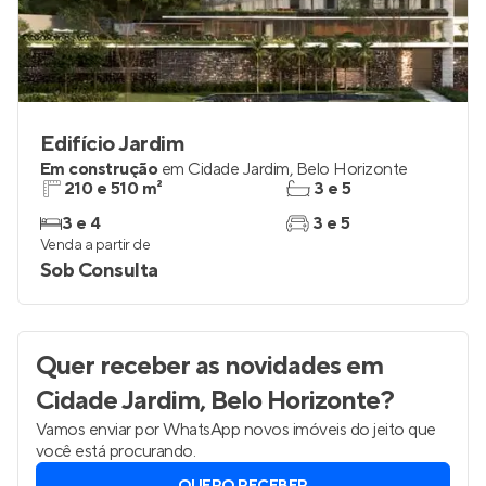
Edifício Jardim
Em construção
em
Cidade Jardim
,
Belo Horizonte
210 e 510 m²
3 e 5
3 e 4
3 e 5
Venda a partir de
Sob Consulta
Quer receber as novidades
em
Cidade Jardim, Belo Horizonte
?