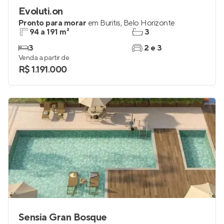
Evoluti.on
Pronto para morar
em
Buritis
,
Belo Horizonte
94 a 191 m²
3
3
2 e 3
Venda a partir de
R$ 1.191.000