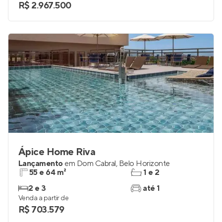
4
3
Venda a partir de
R$ 2.967.500
Ápice Home Riva
Lançamento
em
Dom Cabral
,
Belo Horizonte
55 e 64 m²
1 e 2
2 e 3
até 1