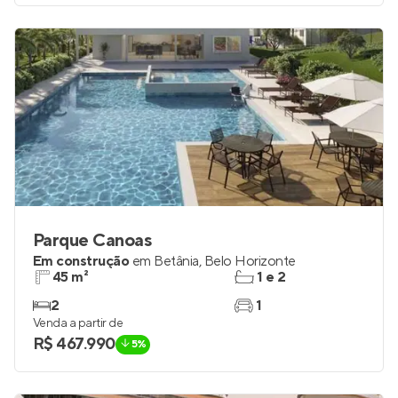
Venda a partir de
R$ 703.579
Parque Canoas
Em construção
em
Betânia
,
Belo Horizonte
45 m²
1 e 2
2
1
Venda a partir de
R$ 467.990
5%