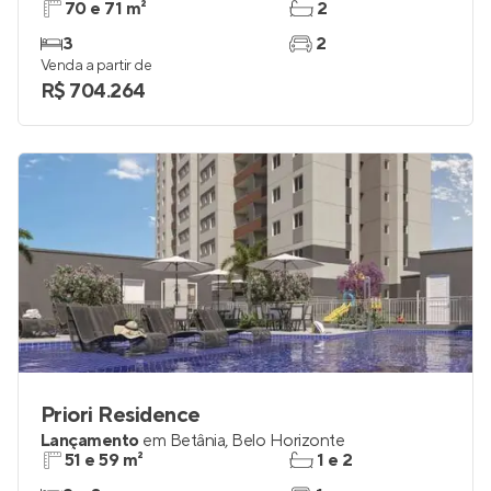
Celuta Siqueira Ribeiro
Pronto para morar
em
Coração Eucarístico
,
Belo
Horizonte
70 e 71 m²
2
3
2
Venda a partir de
R$ 704.264
Priori Residence