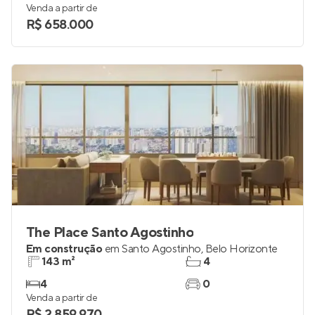
Lançamento
em
Gutierrez
,
Belo Horizonte
55 e 115 m²
2
2
1 e 2
Venda a partir de
R$ 658.000
The Place Santo Agostinho
Em construção
em
Santo Agostinho
,
Belo Horizonte
143 m²
4