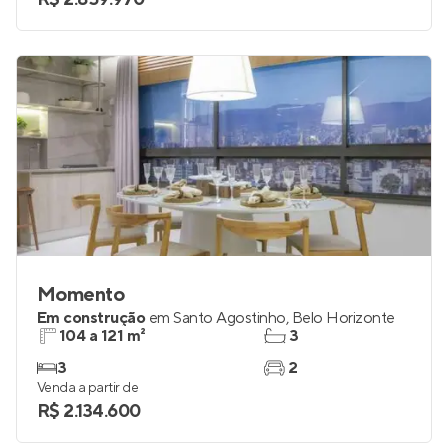
4
0
Venda a partir de
R$ 2.859.970
Momento
Em construção
em
Santo Agostinho
,
Belo Horizonte
104 a 121 m²
3
3
2
Venda a partir de