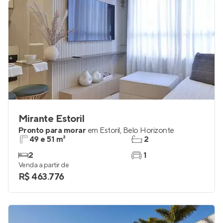
R$ 457.852
Mirante Estoril
Pronto para morar
em
Estoril
,
Belo Horizonte
49 e 51 m²
2
2
1
Venda a partir de
R$ 463.776