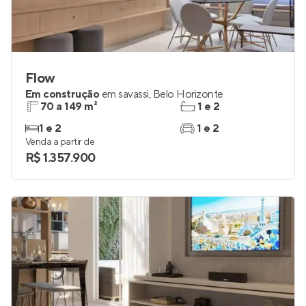
Flow
Em construção
em
savassi
,
Belo Horizonte
70 a 149 m²
1 e 2
1 e 2
1 e 2
Venda a partir de
R$ 1.357.900