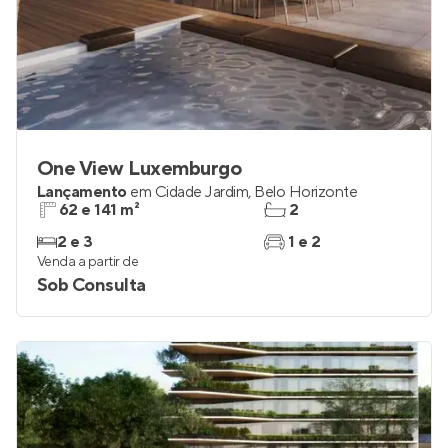
One View Luxemburgo
Lançamento
em
Cidade Jardim
,
Belo Horizonte
62 e 141 m²
2
2 e 3
1 e 2
Venda a partir de
Sob Consulta