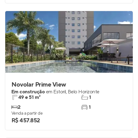
Venda a partir de
R$ 1.565.700
Novolar Prime View
Em construção
em
Estoril
,
Belo Horizonte
49 e 51 m²
1
2
1
Venda a partir de