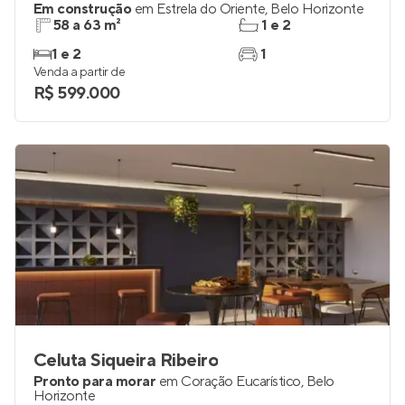
Sensia Gran Bosque
Em construção
em
Estrela do Oriente
,
Belo Horizonte
58 a 63 m²
1 e 2
1 e 2
1
Venda a partir de
R$ 599.000