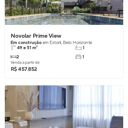
Novolar Prime View
Em construção
em
Estoril
,
Belo Horizonte
49 e 51 m²
1
2
1
Venda a partir de
R$ 457.852