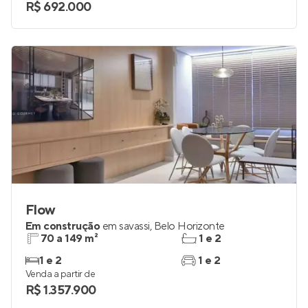
R$ 692.000
Flow
Em construção
em
savassi
,
Belo Horizonte
70 a 149 m²
1 e 2
1 e 2
1 e 2
Venda a partir de
R$ 1.357.900