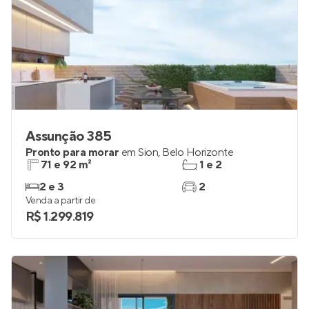
Assunção 385
Pronto para morar
em
Sion
,
Belo Horizonte
71 e 92 m²
1 e 2
2 e 3
2
Venda a partir de
R$ 1.299.819