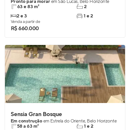
Pronto para morar
em
São Lucas
,
Belo Horizonte
63 e 83 m²
2
2 e 3
1 e 2
Venda a partir de
R$ 660.000
Sensia Gran Bosque
Em construção
em
Estrela do Oriente
,
Belo Horizonte
58 a 63 m²
1 e 2