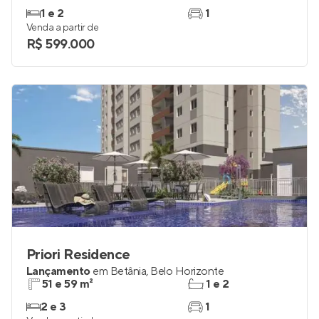
1 e 2
1
Venda a partir de
R$ 599.000
Priori Residence
Lançamento
em
Betânia
,
Belo Horizonte
51 e 59 m²
1 e 2
2 e 3
1