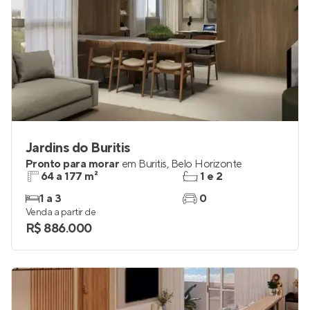
Jardins do Buritis
Pronto para morar
em
Buritis
,
Belo Horizonte
64 a 177 m²
1 e 2
1 a 3
0
Venda a partir de
R$ 886.000