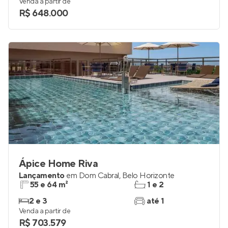
Venda a partir de
R$ 648.000
Ápice Home Riva
Lançamento
em
Dom Cabral
,
Belo Horizonte
55 e 64 m²
1 e 2
2 e 3
até 1
Venda a partir de
R$ 703.579