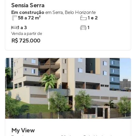
Sensia Serra
Em construção
em
Serra
,
Belo Horizonte
58 a 72 m²
1 e 2
1 a 3
1
Venda a partir de
R$ 725.000
My View