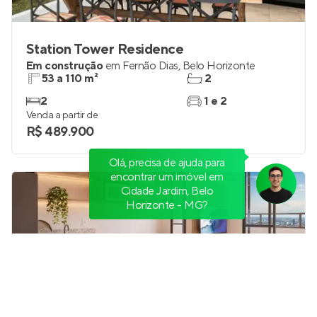
Station Tower Residence
Em construção
em
Fernão Dias
,
Belo Horizonte
53 a 110 m²
2
2
1 e 2
Venda a partir de
R$ 489.900
Olá, precisa de ajuda para
encontrar um imóvel em
Cidade Jardim, Belo
Horizonte - MG?