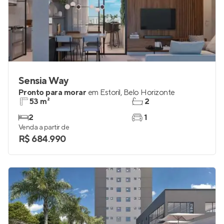
Sensia Way
Pronto para morar
em
Estoril
,
Belo Horizonte
53 m²
2
2
1
Venda a partir de
R$ 684.990