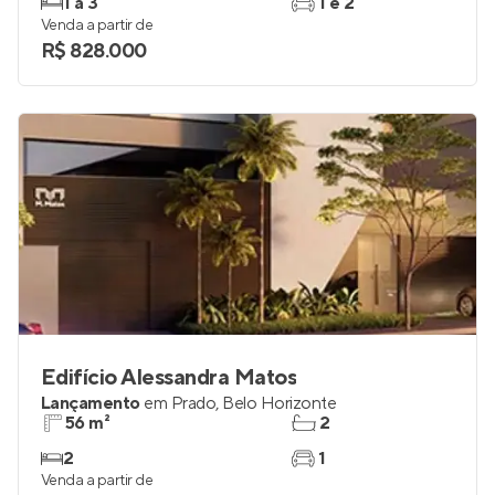
1 a 3
1 e 2
Venda a partir de
R$ 828.000
Edifício Alessandra Matos
Lançamento
em
Prado
,
Belo Horizonte
56 m²
2
2
1
Venda a partir de