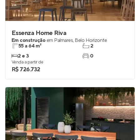
Essenza Home Riva
Em construção
em
Palmares
,
Belo Horizonte
55 a 64 m²
2
2 e 3
0
Venda a partir de
R$ 726.732