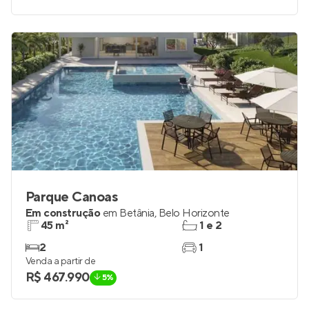
Parque Canoas
Em construção
em
Betânia
,
Belo Horizonte
45 m²
1 e 2
2
1
Venda a partir de
R$ 467.990
5%