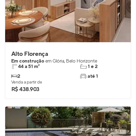
Alto Florença
Em construção
em
Glória
,
Belo Horizonte
44 a 51 m²
1 e 2
2
até 1
Venda a partir de
R$ 438.903