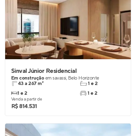
Sinval Júnior Residencial
Em construção
em
savassi
,
Belo Horizonte
43 a 267 m²
1 e 2
1 e 2
1 e 2
Venda a partir de
R$ 814.531