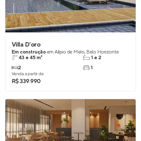
Villa D’oro
Em construção
em
Alípio de Melo
,
Belo Horizonte
43 e 45 m²
1 e 2
2
1
Venda a partir de
R$ 339.990