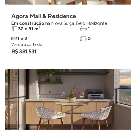
Ágora Mall & Residence
Em construção
na
Nova Suiça
,
Belo Horizonte
32 e 51 m²
1
1 e 2
0
Venda a partir de
R$ 381.531