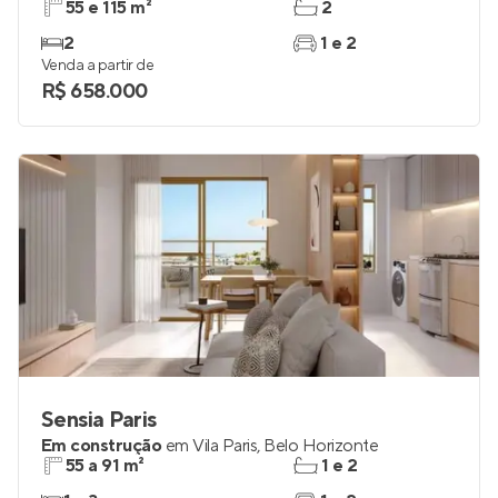
55 e 115 m²
2
2
1 e 2
Venda a partir de
R$ 658.000
Sensia Paris
Em construção
em
Vila Paris
,
Belo Horizonte
55 a 91 m²
1 e 2