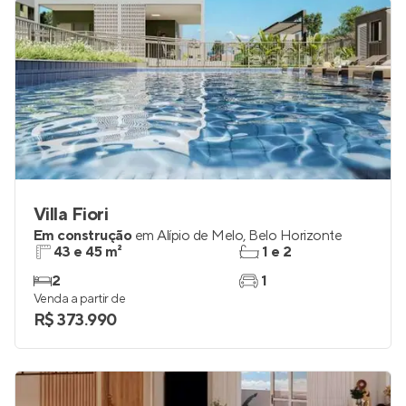
Villa Fiori
Em construção
em
Alípio de Melo
,
Belo Horizonte
43 e 45 m²
1 e 2
2
1
Venda a partir de
R$ 373.990