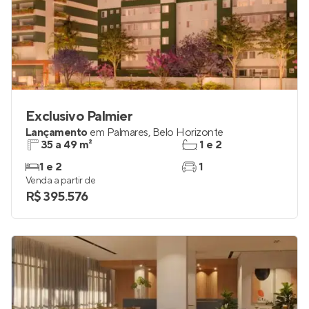
Exclusivo Palmier
Lançamento
em
Palmares
,
Belo Horizonte
35 a 49 m²
1 e 2
1 e 2
1
Venda a partir de
R$ 395.576