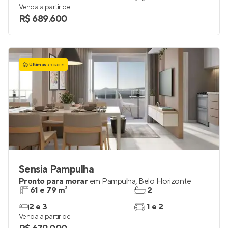
Venda a partir de
R$ 689.600
Últimas
unidades
Sensia Pampulha
Pronto para morar
em
Pampulha
,
Belo Horizonte
61 e 79 m²
2
2 e 3
1 e 2
Venda a partir de