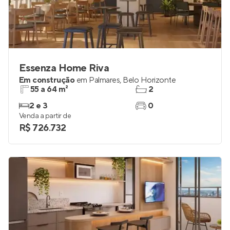
Essenza Home Riva
Em construção
em
Palmares
,
Belo Horizonte
55 a 64 m²
2
2 e 3
0
Venda a partir de
R$ 726.732