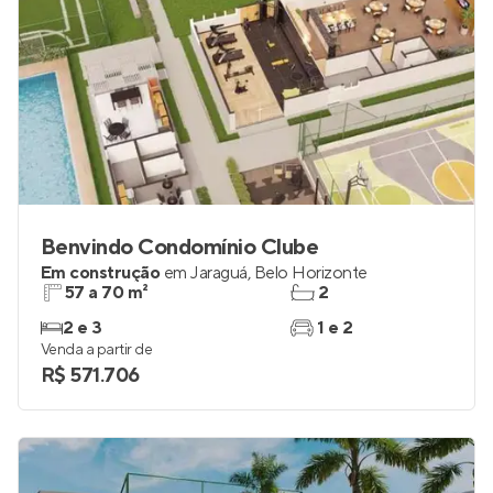
Benvindo Condomínio Clube
Em construção
em
Jaraguá
,
Belo Horizonte
57 a 70 m²
2
2 e 3
1 e 2
Venda a partir de
R$ 571.706