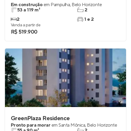
Em construção
em
Pampulha
,
Belo Horizonte
53 a 119 m²
2
2
1 e 2
Venda a partir de
R$ 519.900
GreenPlaza Residence
Pronto para morar
em
Santa Mônica
,
Belo Horizonte
55 a 90 m²
2