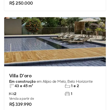
R$ 250.000
Villa D’oro
Em construção
em
Alípio de Melo
,
Belo Horizonte
43 e 45 m²
1 e 2
2
1
Venda a partir de
R$ 339.990