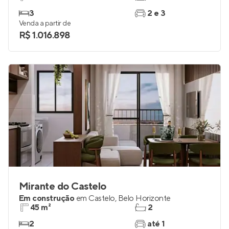
3
2 e 3
Venda a partir de
R$ 1.016.898
Mirante do Castelo
Em construção
em
Castelo
,
Belo Horizonte
45 m²
2
2
até 1