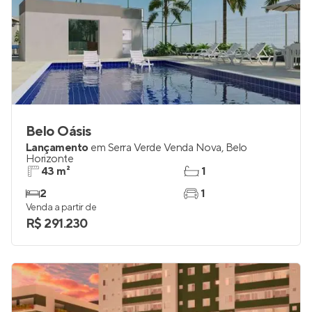
Belo Oásis
Lançamento
em
Serra Verde Venda Nova
,
Belo
Horizonte
43 m²
1
2
1
Venda a partir de
R$ 291.230