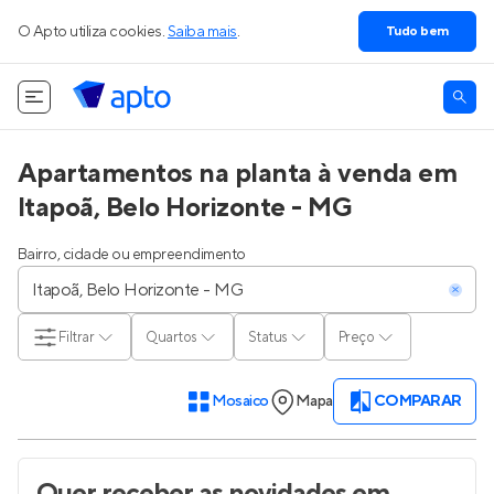
O Apto utiliza cookies.
Saiba mais
.
Tudo bem
Apartamentos na planta à venda em
Itapoã, Belo Horizonte - MG
Bairro, cidade ou empreendimento
Filtrar
Quartos
Status
Preço
Mosaico
Mapa
COMPARAR
Quer receber as novidades
em