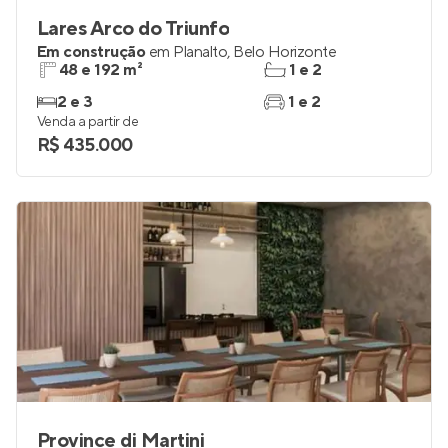
Lares Arco do Triunfo
Em construção
em
Planalto
,
Belo Horizonte
48 e 192 m²
1 e 2
2 e 3
1 e 2
Venda a partir de
R$ 435.000
Province di Martini