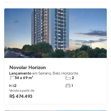
Novolar Horizon
Lançamento
em
Serrano
,
Belo Horizonte
54 a 69 m²
2
2
1
Venda a partir de
R$ 474.493