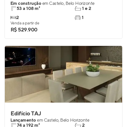
Em construção
em
Castelo
,
Belo Horizonte
53 a 108 m²
1 e 2
2
1
Venda a partir de
R$ 529.900
Edifício TAJ
Lançamento
em
Castelo
,
Belo Horizonte
74 a 192 m²
2