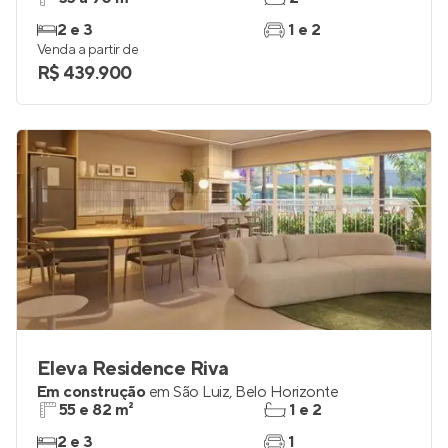
2 e 3
1 e 2
Venda a partir de
R$ 439.900
Eleva Residence Riva
Em construção
em
São Luiz
,
Belo Horizonte
55 e 82 m²
1 e 2
2 e 3
1