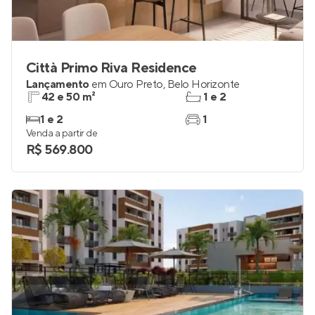
Città Primo Riva Residence
Lançamento
em
Ouro Preto
,
Belo Horizonte
42 e 50 m²
1 e 2
1 e 2
1
Venda a partir de
R$ 569.800