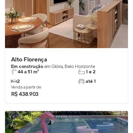
Alto Florença
Em construção
em
Glória
,
Belo Horizonte
44 a 51 m²
1 e 2
2
até 1
Venda a partir de
R$ 438.903