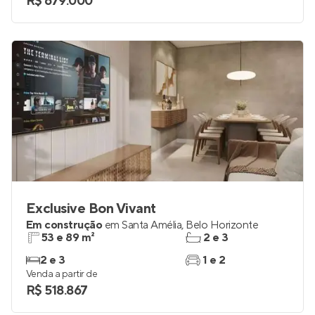
R$ 679.000
Exclusive Bon Vivant
Em construção
em
Santa Amélia
,
Belo Horizonte
53 e 89 m²
2 e 3
2 e 3
1 e 2
Venda a partir de
R$ 518.867