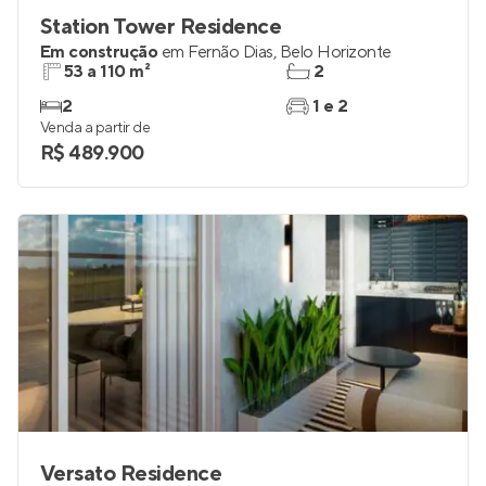
Station Tower Residence
Em construção
em
Fernão Dias
,
Belo Horizonte
53 a 110 m²
2
2
1 e 2
Venda a partir de
R$ 489.900
Versato Residence