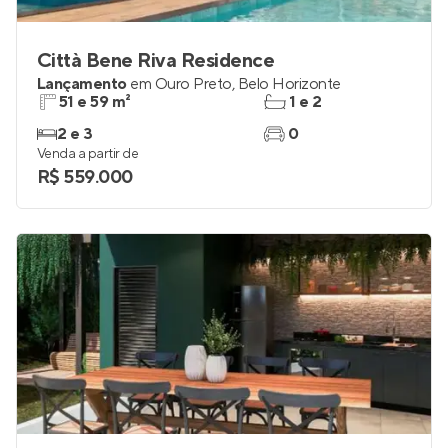
Città Bene Riva Residence
Lançamento
em
Ouro Preto
,
Belo Horizonte
51 e 59 m²
1 e 2
2 e 3
0
Venda a partir de
R$ 559.000