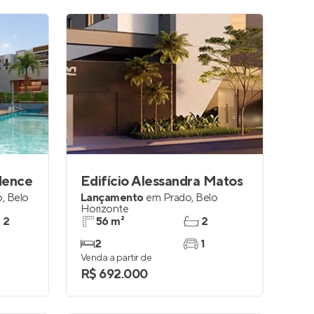
dence
Edifício Alessandra Matos
o
,
Belo
Lançamento
em
Prado
,
Belo
Horizonte
e 2
56 m²
2
2
1
Venda a partir de
R$ 692.000