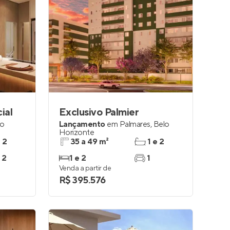
ial
Exclusivo Palmier
lo
Lançamento
em
Palmares
,
Belo
Horizonte
e 2
35 a 49 m²
1 e 2
 2
1 e 2
1
Venda a partir de
R$ 395.576