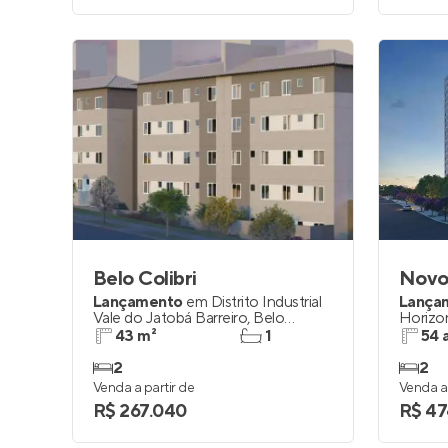
Belo Colibri
Novo
Lançamento
em
Distrito Industrial
Lança
Vale do Jatobá Barreiro
,
Belo
Horizo
Horizonte
43 m²
1
54 
2
2
Venda a partir de
Venda a 
R$ 267.040
R$ 47