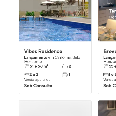
Vibes Residence
Lançamento
em
Califórnia
,
Belo
Lança
Horizonte
Horizo
51 e 58 m²
2
55 
2 e 3
1
1 e 
Venda a partir de
Venda a 
Sob Consulta
Sob C