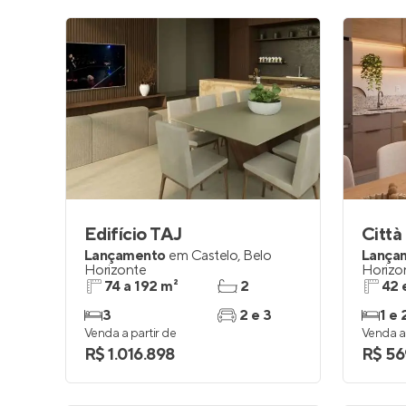
Edifício TAJ
Lançamento
em
Castelo
,
Belo
Lança
Horizonte
Horizo
74 a 192 m²
2
42 
3
2 e 3
1 e 
Venda a partir de
Venda a 
R$ 1.016.898
R$ 56