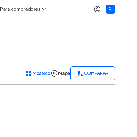
Para compradores
Buscar um imóvel novo
Meu perfil
Calcule seu Poder de Compra
Imóveis Visualizados
Comprar x Alugar
Imóveis Contatados
Mosaico
Mapa
COMPARAR
Correção do INCC
Clientes
Entrar no Apto
Simulador de Financiamento
Encontre um corretor
Entrar no Apto