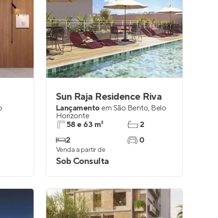
Sun Raja Residence Riva
o
Lançamento
em
São Bento
,
Belo
Horizonte
58 e 63 m²
2
2
0
Venda a partir de
Sob Consulta