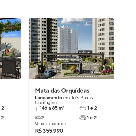
Mata das Orquídeas
,
Lançamento
em
Três Barras
,
Contagem
e 2
46 a 85 m²
1 e 2
 2
2
1 e 2
Venda a partir de
R$ 355.990