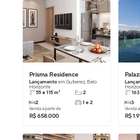
Prisma Residence
Palaz
Lançamento
em
Gutierrez
,
Belo
Lança
Horizonte
Horizo
55 e 115 m²
2
163
2
1 e 2
3
Venda a partir de
Venda a 
R$ 658.000
R$ 1.