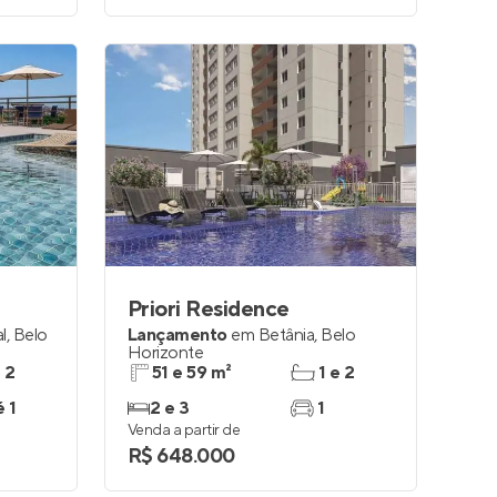
Priori Residence
l
,
Belo
Lançamento
em
Betânia
,
Belo
Horizonte
e 2
51 e 59 m²
1 e 2
é 1
2 e 3
1
Venda a partir de
R$ 648.000