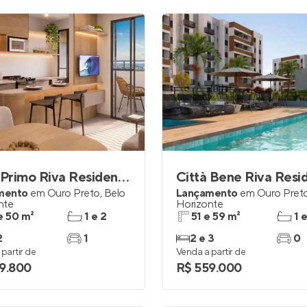
Città Primo Riva Residence
Città Bene Riva Resi
mento
em
Ouro Preto
,
Belo
Lançamento
em
Ouro Pret
nte
Horizonte
e 50 m²
1 e 2
51 e 59 m²
1 
2
1
2 e 3
0
partir de
Venda a partir de
9.800
R$ 559.000