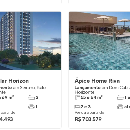
lar Horizon
Ápice Home Riva
mento
em
Serrano
,
Belo
Lançamento
em
Dom Cabra
nte
Horizonte
a 69 m²
2
55 e 64 m²
1 
1
2 e 3
at
partir de
Venda a partir de
4.493
R$ 703.579