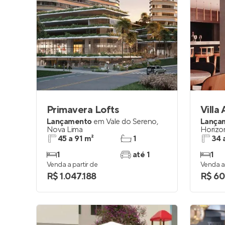
Primavera Lofts
Villa
Lançamento
em
Vale do Sereno
,
Lança
Nova Lima
Horizo
45 a 91 m²
1
34 
1
até 1
1
Venda a partir de
Venda a 
R$ 1.047.188
R$ 60