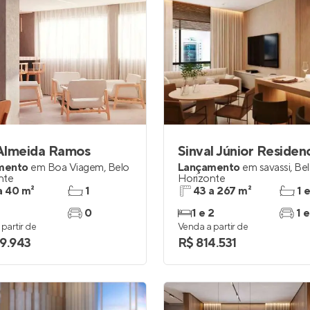
 Almeida Ramos
Sinval Júnior Residenc
mento
em
Boa Viagem
,
Belo
Lançamento
em
savassi
,
Be
nte
Horizonte
a 40 m²
1
43 a 267 m²
1 
0
1 e 2
1 e
partir de
Venda a partir de
9.943
R$ 814.531