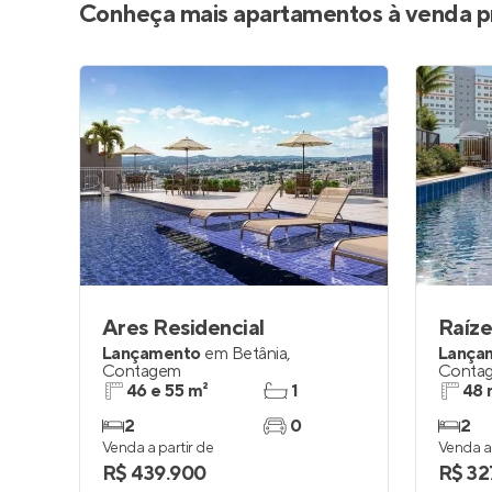
Conheça mais apartamentos à venda p
Ares Residencial
Raíze
Lançamento
em
Betânia
,
Lança
Contagem
Conta
46 e 55 m²
1
48 
2
0
2
Venda a partir de
Venda a 
R$ 439.900
R$ 32