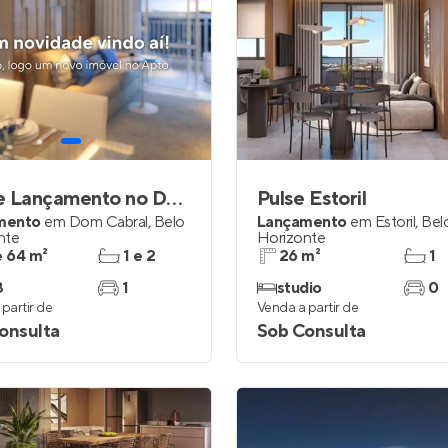
Breve Lançamento no Dom Cabral
Pulse Estoril
mento
em
Dom Cabral
,
Belo
Lançamento
em
Estoril
,
Bel
nte
Horizonte
e 64 m²
1 e 2
26 m²
1
3
1
studio
0
partir de
Venda a partir de
onsulta
Sob Consulta