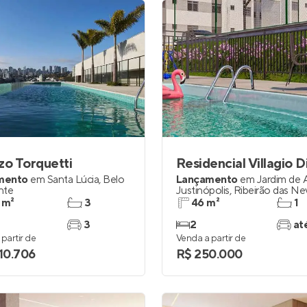
zo Torquetti
mento
em
Santa Lúcia
,
Belo
Lançamento
em
Jardim de 
nte
Justinópolis
,
Ribeirão das Ne
 m²
3
46 m²
1
3
2
at
partir de
Venda a partir de
910.706
R$ 250.000