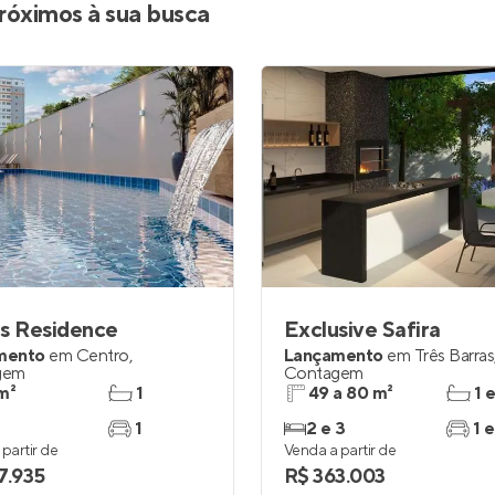
róximos à sua busca
s Residence
Exclusive Safira
mento
em
Centro
,
Lançamento
em
Três Barras
gem
Contagem
m²
1
49 a 80 m²
1 
1
2 e 3
1 e
partir de
Venda a partir de
7.935
R$ 363.003