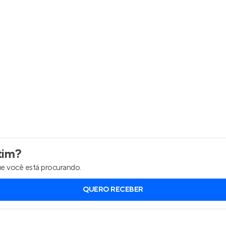
Entrar no Apto
tim
?
e você está procurando.
QUERO RECEBER