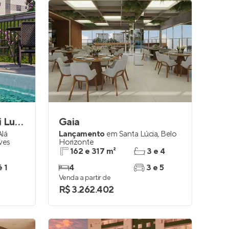
Residencial Villagio Di Lucca
Gaia
Alá
Lançamento
em
Santa Lúcia
,
Belo
ves
Horizonte
162 e 317 m²
3 e 4
é 1
4
3 e 5
Venda a partir de
R$ 3.262.402