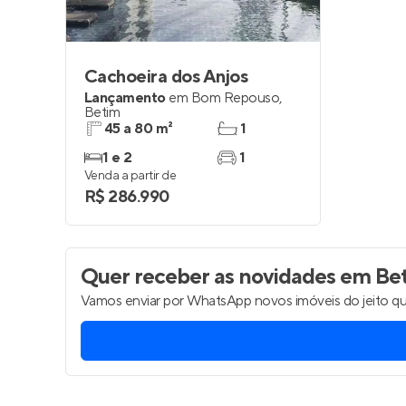
Cachoeira dos Anjos
Lançamento
em
Bom Repouso
,
Betim
45 a 80 m²
1
1 e 2
1
Venda a partir de
R$ 286.990
Quer receber as novidades
em Be
Vamos enviar por WhatsApp novos imóveis do jeito qu