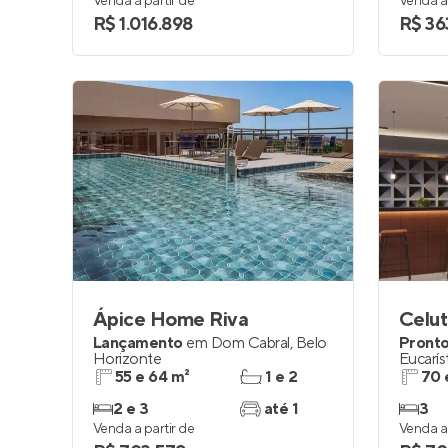
Venda a partir de
Venda a 
R$ 1.016.898
R$ 36
Ápice Home Riva
Celut
Lançamento
em
Dom Cabral
,
Belo
Pronto
Horizonte
Eucarís
55 e 64 m²
1 e 2
70 
2 e 3
até 1
3
Venda a partir de
Venda a 