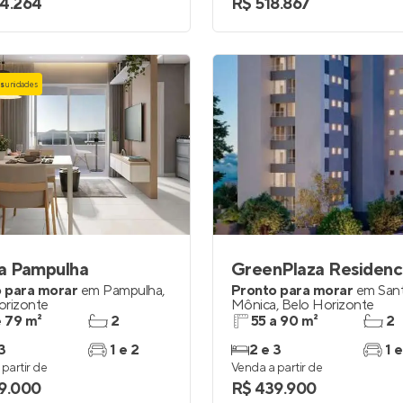
4.264
R$ 518.867
as
unidades
ia Pampulha
GreenPlaza Residen
 para morar
em
Pampulha
,
Pronto para morar
em
San
orizonte
Mônica
,
Belo Horizonte
e 79 m²
2
55 a 90 m²
2
3
1 e 2
2 e 3
1 e
partir de
Venda a partir de
9.000
R$ 439.900