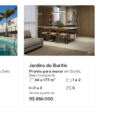
Jardins do Buritis
a
,
Belo
Pronto para morar
em
Buritis
,
Belo Horizonte
64 a 177 m²
1 e 2
1 a 3
0
Venda a partir de
R$ 886.000