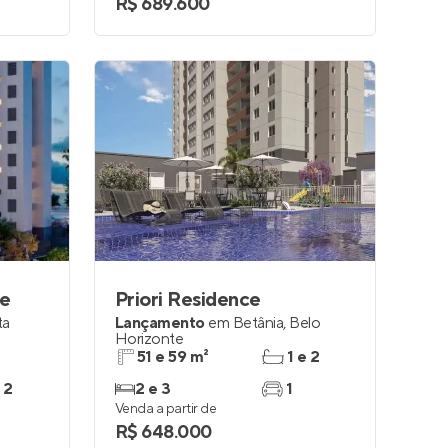
R$ 689.600
ce
Priori Residence
ta
Lançamento
em
Betânia
,
Belo
Horizonte
51 e 59 m²
1 e 2
 2
2 e 3
1
Venda a partir de
R$ 648.000