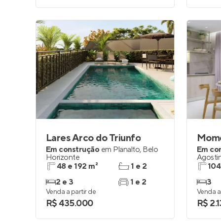
Lares Arco do Triunfo
Mom
Em construção
em
Planalto
,
Belo
Em co
Horizonte
Agosti
48 e 192 m²
1 e 2
104
2 e 3
1 e 2
3
Venda a partir de
Venda a 
R$ 435.000
R$ 2.