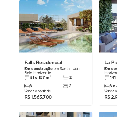
Falls Residencial
La Pi
Em construção
em
Santa Lúcia
,
Em co
Belo Horizonte
Horizo
81 e 157 m²
2
141
3
2
3 e 
Venda a partir de
Venda a 
R$ 1.565.700
R$ 2.