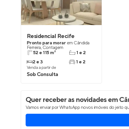
Residencial Recife
Pronto para morar
em
Cândida
Ferreira
,
Contagem
52 e 115 m²
1 e 2
2 e 3
1 e 2
Venda a partir de
Sob Consulta
Quer receber as novidades
em Cân
Vamos enviar por WhatsApp novos imóveis do jeito qu