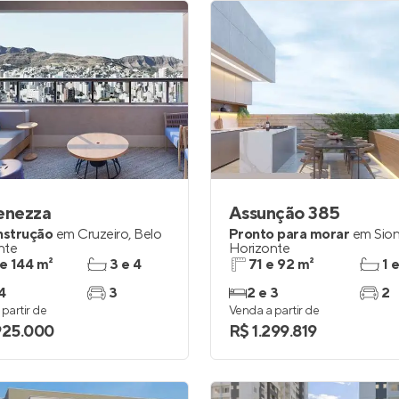
enezza
Assunção 385
nstrução
em
Cruzeiro
,
Belo
Pronto para morar
em
Sio
nte
Horizonte
 e 144 m²
3 e 4
71 e 92 m²
1 
4
3
2 e 3
2
partir de
Venda a partir de
925.000
R$ 1.299.819