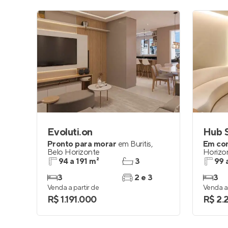
Evoluti.on
Hub S
Pronto para morar
em
Buritis
,
Em co
Belo Horizonte
Horizo
94 a 191 m²
3
99 
3
2 e 3
3
Venda a partir de
Venda a 
R$ 1.191.000
R$ 2.