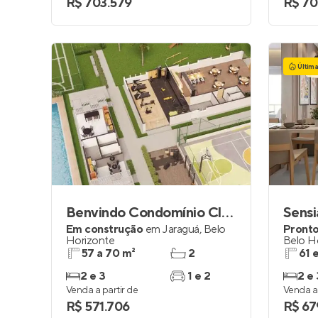
R$ 703.579
R$ 70
Últim
Benvindo Condomínio Clube
Sens
Em construção
em
Jaraguá
,
Belo
Pronto
Horizonte
Belo H
57 a 70 m²
2
61 
2 e 3
1 e 2
2 e 
Venda a partir de
Venda a 
R$ 571.706
R$ 67