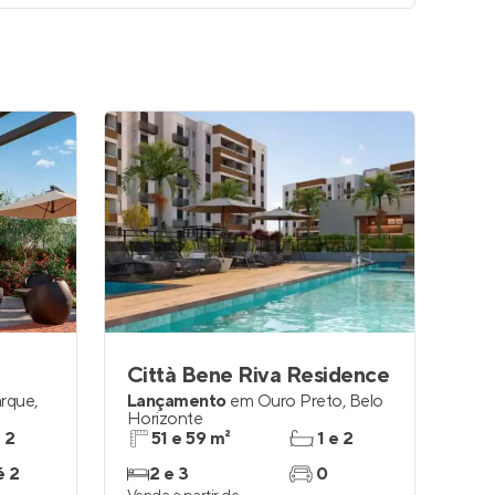
Città Bene Riva Residence
arque
,
Lançamento
em
Ouro Preto
,
Belo
Horizonte
e 2
51 e 59 m²
1 e 2
é 2
2 e 3
0