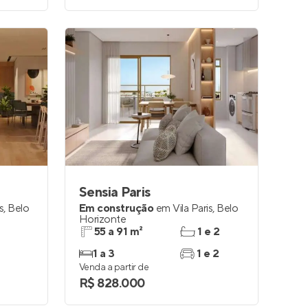
Sensia Paris
s
,
Belo
Em construção
em
Vila Paris
,
Belo
Horizonte
55 a 91 m²
1 e 2
1 a 3
1 e 2
Venda a partir de
R$ 828.000