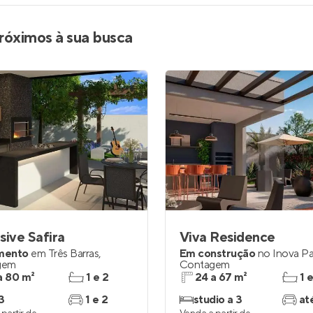
róximos à sua busca
sive Safira
Viva Residence
mento
em
Três Barras
,
Em construção
no
Inova P
gem
Contagem
a 80 m²
1 e 2
24 a 67 m²
1 
3
1 e 2
studio a 3
at