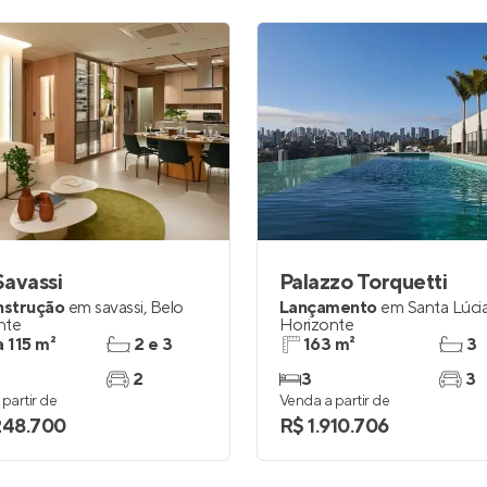
avassi
Palazzo Torquetti
nstrução
em
savassi
,
Belo
Lançamento
em
Santa Lúci
nte
Horizonte
a 115 m²
2 e 3
163 m²
3
2
3
3
partir de
Venda a partir de
248.700
R$ 1.910.706