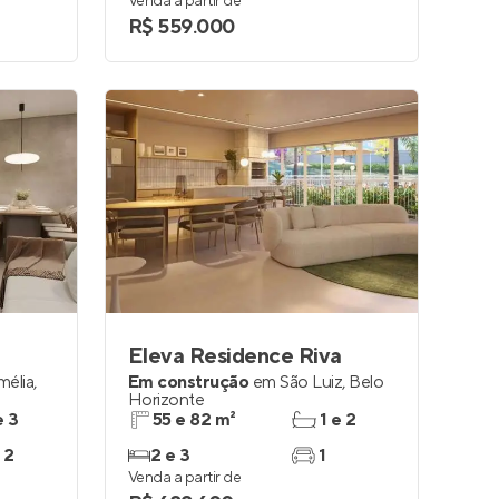
Venda a partir de
R$ 559.000
Eleva Residence Riva
mélia
,
Em construção
em
São Luiz
,
Belo
Horizonte
e 3
55 e 82 m²
1 e 2
 2
2 e 3
1
Venda a partir de