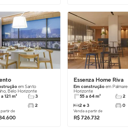
ento
Essenza Home Riva
nstrução
em
Santo
Em construção
em
Palmare
nho
,
Belo Horizonte
Horizonte
 a 121 m²
3
55 a 64 m²
2
2
2 e 3
0
partir de
Venda a partir de
134.600
R$ 726.732