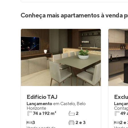
Conheça mais apartamentos à venda p
Edifício TAJ
Exclu
Lançamento
em
Castelo
,
Belo
Lança
Horizonte
Conta
74 a 192 m²
2
49 
3
2 e 3
2 e 