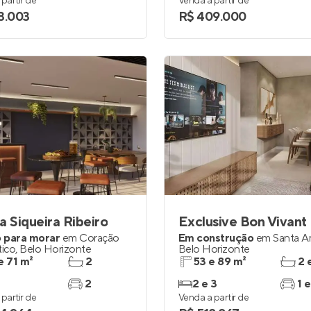
partir de
Venda a partir de
3.003
R$ 409.000
a Siqueira Ribeiro
Exclusive Bon Vivant
 para morar
em
Coração
Em construção
em
Santa A
tico
,
Belo Horizonte
Belo Horizonte
e 71 m²
2
53 e 89 m²
2 
2
2 e 3
1 e
partir de
Venda a partir de