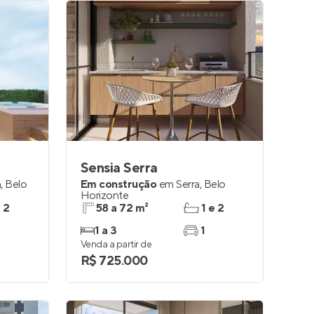
Sensia Serra
n
,
Belo
Em construção
em
Serra
,
Belo
Horizonte
e 2
58 a 72 m²
1 e 2
1 a 3
1
Venda a partir de
R$ 725.000