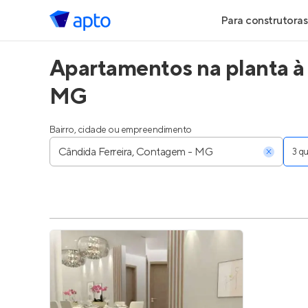
Para construtoras
Apartamentos na planta à
Geração de Le
MG
Geração de Vis
Bairro, cidade ou empreendimento
Geração de Ve
3 
Maiores Const
Parcerias Imobi
Anunciar Imóve
Entrar no Pa