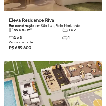
Eleva Residence Riva
Em construção
em
São Luiz
,
Belo Horizonte
55 e 82 m²
1 e 2
2 e 3
1
Venda a partir de
R$ 689.600