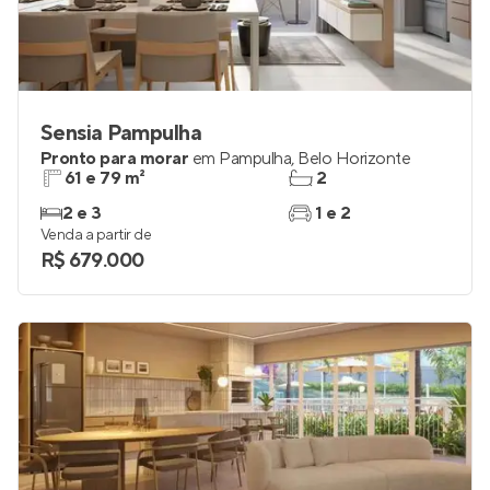
Sensia Pampulha
Pronto para morar
em
Pampulha
,
Belo Horizonte
61 e 79 m²
2
2 e 3
1 e 2
Venda a partir de
R$ 679.000