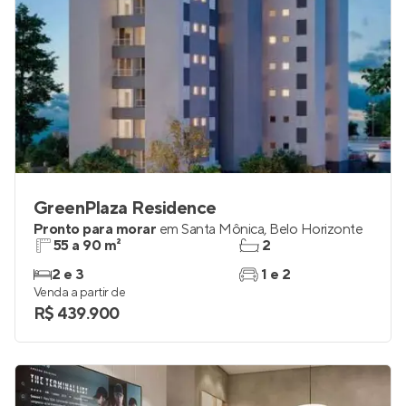
GreenPlaza Residence
Pronto para morar
em
Santa Mônica
,
Belo Horizonte
55 a 90 m²
2
2 e 3
1 e 2
Venda a partir de
R$ 439.900