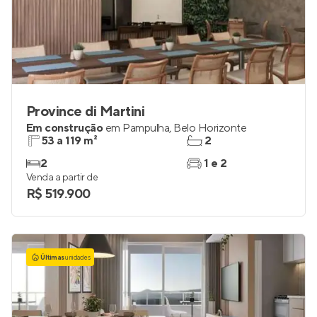
Province di Martini
Em construção
em
Pampulha
,
Belo Horizonte
53 a 119 m²
2
2
1 e 2
Venda a partir de
R$ 519.900
Últimas
unidades