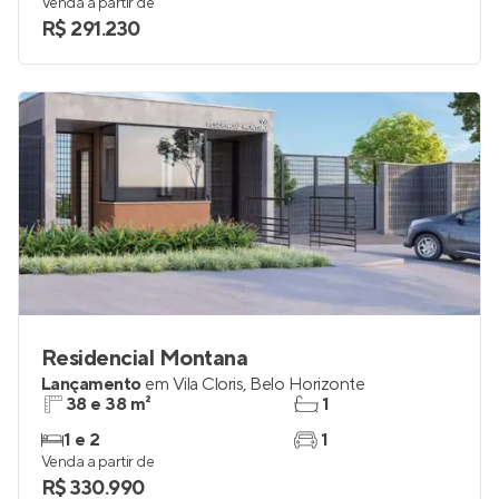
Venda a partir de
R$ 291.230
Residencial Montana
Lançamento
em
Vila Cloris
,
Belo Horizonte
38 e 38 m²
1
1 e 2
1
Venda a partir de
R$ 330.990