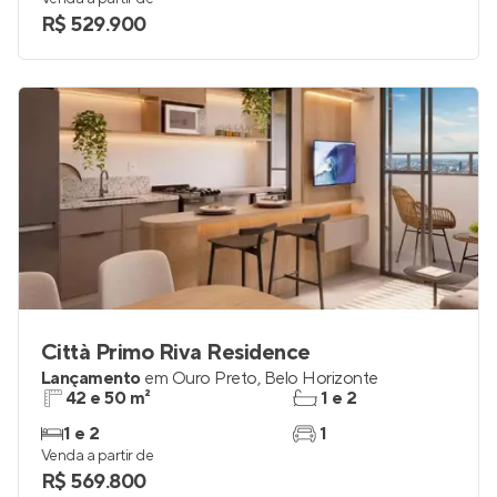
R$ 529.900
Città Primo Riva Residence
Lançamento
em
Ouro Preto
,
Belo Horizonte
42 e 50 m²
1 e 2
1 e 2
1
Venda a partir de
R$ 569.800