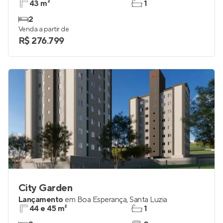
43 m²
1
2
Venda a partir de
R$ 276.799
City Garden
Lançamento
em
Boa Esperança
,
Santa Luzia
44 e 45 m²
1