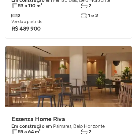
Em construção
em
Fernão Dias
,
Belo Horizonte
53 a 110 m²
2
2
1 e 2
Venda a partir de
R$ 489.900
Essenza Home Riva
Em construção
em
Palmares
,
Belo Horizonte
55 a 64 m²
2