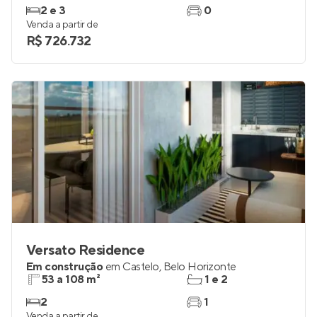
2 e 3
0
Venda a partir de
R$ 726.732
Versato Residence
Em construção
em
Castelo
,
Belo Horizonte
53 a 108 m²
1 e 2
2
1
Venda a partir de