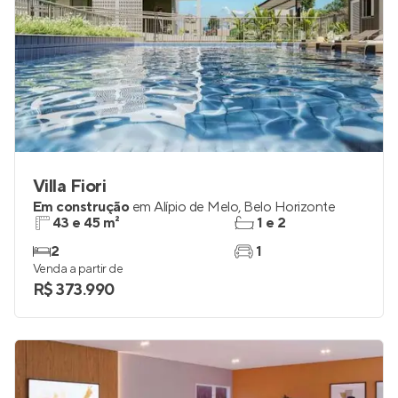
Villa Fiori
Em construção
em
Alípio de Melo
,
Belo Horizonte
43 e 45 m²
1 e 2
2
1
Venda a partir de
R$ 373.990