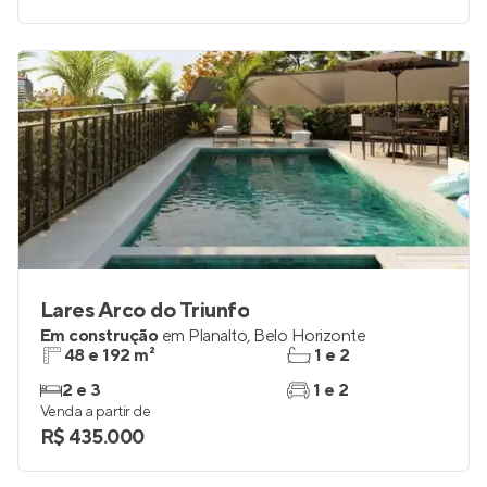
Lares Arco do Triunfo
Em construção
em
Planalto
,
Belo Horizonte
48 e 192 m²
1 e 2
2 e 3
1 e 2
Venda a partir de
R$ 435.000