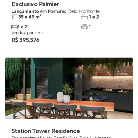
Exclusivo Palmier
Lançamento
em
Palmares
,
Belo Horizonte
35 a 49 m²
1 e 2
1 e 2
1
Venda a partir de
R$ 395.576
Station Tower Residence