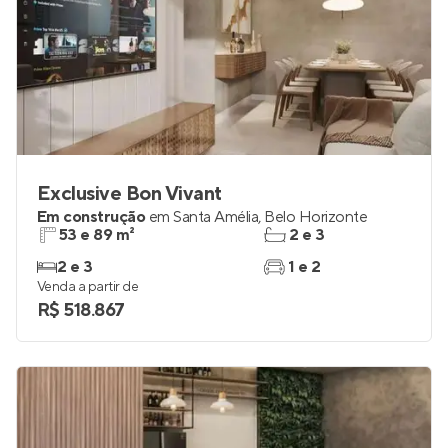
Exclusive Bon Vivant
Em construção
em
Santa Amélia
,
Belo Horizonte
53 e 89 m²
2 e 3
2 e 3
1 e 2
Venda a partir de
R$ 518.867