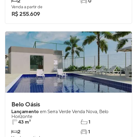
2
0
Venda a partir de
R$ 255.609
Belo Oásis
Lançamento
em
Serra Verde Venda Nova
,
Belo
Horizonte
43 m²
1
2
1