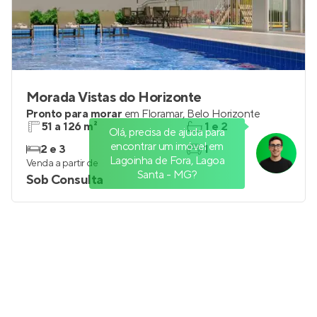
Morada Vistas do Horizonte
Pronto para morar
em
Floramar
,
Belo Horizonte
51 a 126 m²
1 e 2
Olá, precisa de ajuda para
encontrar um imóvel em
2 e 3
1
Lagoinha de Fora, Lagoa
Venda a partir de
Santa - MG?
Sob Consulta