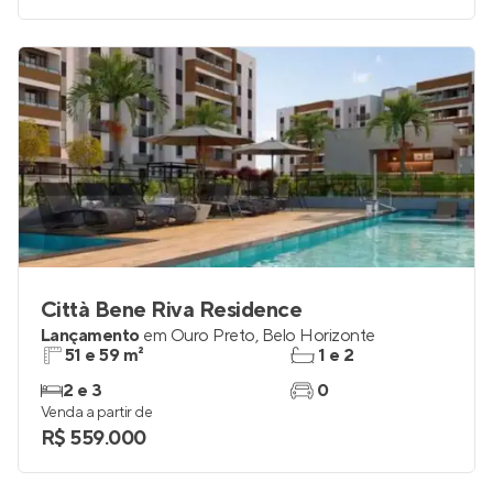
Città Bene Riva Residence
Lançamento
em
Ouro Preto
,
Belo Horizonte
51 e 59 m²
1 e 2
2 e 3
0
Venda a partir de
R$ 559.000