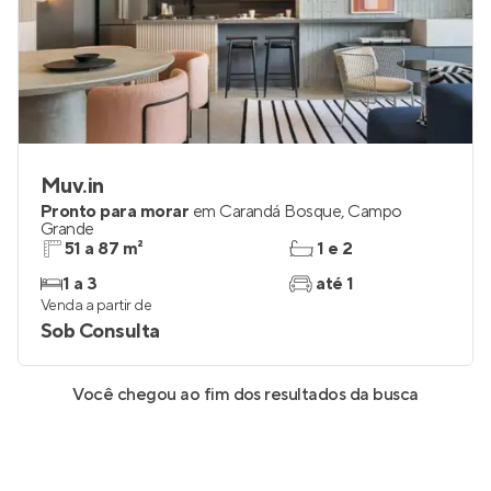
Muv.in
Pronto para morar
em
Carandá Bosque
,
Campo
Grande
51 a 87 m²
1 e 2
1 a 3
até 1
Venda a partir de
Sob Consulta
Você chegou ao fim dos resultados da busca