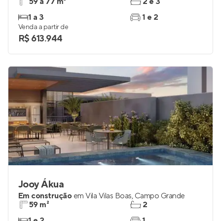
59 a 77 m²
2 e 3
1 a 3
1 e 2
Venda a partir de
R$ 613.944
Jooy Ákua
Em construção
em
Vila Vilas Boas
,
Campo Grande
59 m²
2
1 e 2
1