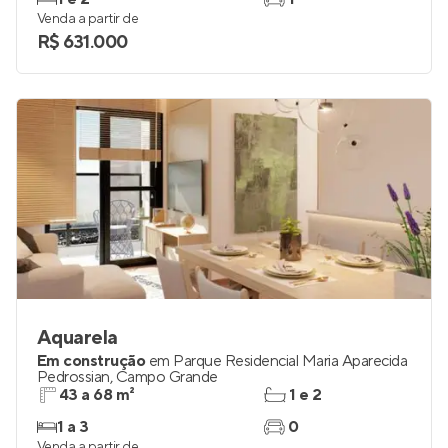
Venda a partir de
R$ 631.000
Aquarela
Em construção
em
Parque Residencial Maria Aparecida
Pedrossian
,
Campo Grande
43 a 68 m²
1 e 2
1 a 3
0
Venda a partir de