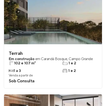
Terrah
Em construção
em
Carandá Bosque
,
Campo Grande
102 e 107 m²
1 e 2
1 a 3
1 e 2
Venda a partir de
Sob Consulta