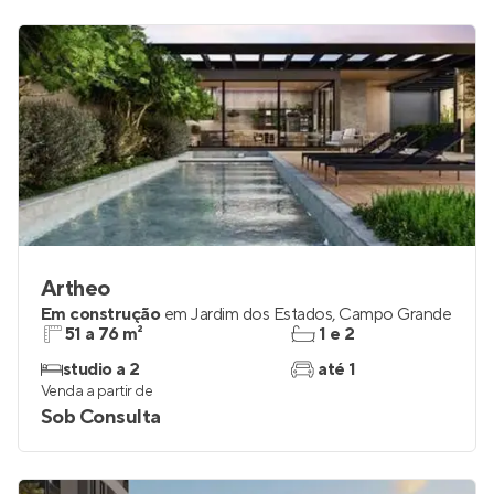
Artheo
Em construção
em
Jardim dos Estados
,
Campo Grande
51 a 76 m²
1 e 2
studio a 2
até 1
Venda a partir de
Sob Consulta