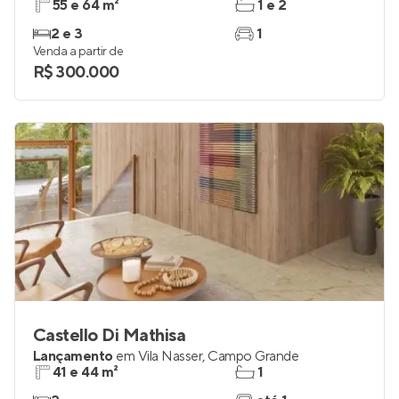
55 e 64 m²
1 e 2
2 e 3
1
Venda a partir de
R$ 300.000
Castello Di Mathisa
Lançamento
em
Vila Nasser
,
Campo Grande
41 e 44 m²
1