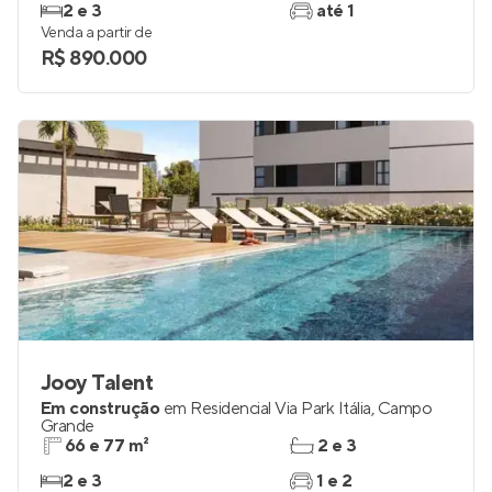
2 e 3
até 1
Venda a partir de
R$ 890.000
Jooy Talent
Em construção
em
Residencial Via Park Itália
,
Campo
Grande
66 e 77 m²
2 e 3
2 e 3
1 e 2