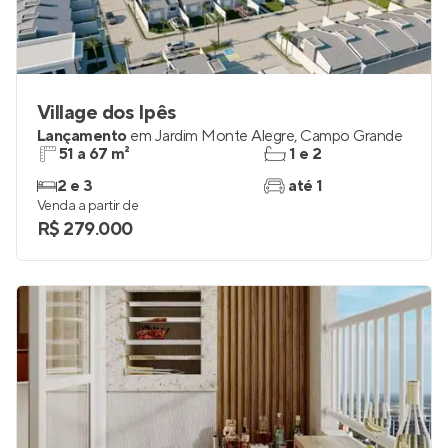
Village dos Ipês
Lançamento
em
Jardim Monte Alegre
,
Campo Grande
51 a 67 m²
1 e 2
2 e 3
até 1
Venda a partir de
R$ 279.000