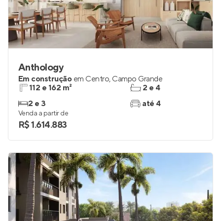
Anthology
Em construção
em
Centro
,
Campo Grande
112 e 162 m²
2 e 4
2 e 3
até 4
Venda a partir de
R$ 1.614.883