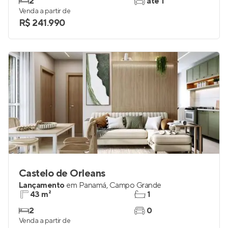
2
até 1
Venda a partir de
R$ 241.990
Castelo de Orleans
Lançamento
em
Panamá
,
Campo Grande
43 m²
1
2
0
Venda a partir de