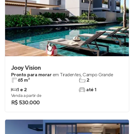
Jooy Vision
Pronto para morar
em
Tiradentes
,
Campo Grande
65 m²
2
1 e 2
até 1
Venda a partir de
R$ 530.000