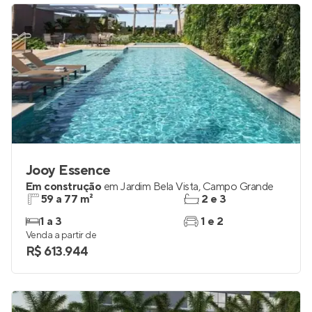
Jooy Essence
Em construção
em
Jardim Bela Vista
,
Campo Grande
59 a 77 m²
2 e 3
1 a 3
1 e 2
Venda a partir de
R$ 613.944