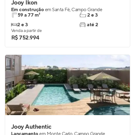
Jooy Íkon
Em construção
em
Santa Fé
,
Campo Grande
59 a 77 m²
2 e 3
2 e 3
até 2
Venda a partir de
R$ 752.994
Jooy Authentic
Lançamento
em
Monte Carlo
,
Campo Grande