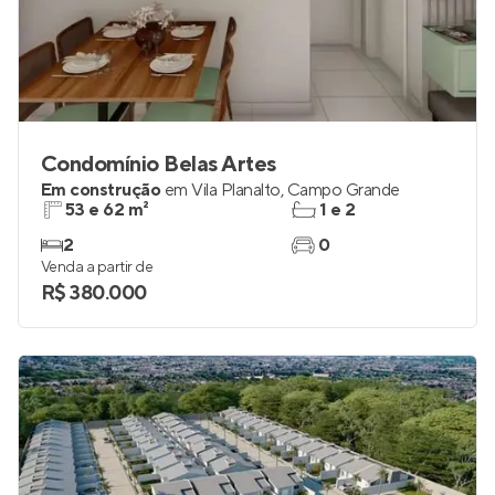
Condomínio Belas Artes
Em construção
em
Vila Planalto
,
Campo Grande
53 e 62 m²
1 e 2
2
0
Venda a partir de
R$ 380.000