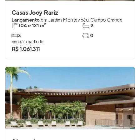
Casas Jooy Rariz
Lançamento
em
Jardim Montevidéu
,
Campo Grande
104 e 121 m²
2
3
0
Venda a partir de
R$ 1.061.311