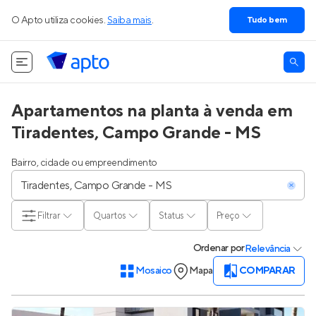
O Apto utiliza cookies.
Saiba mais
.
Tudo bem
Apartamentos na planta à venda em
Tiradentes, Campo Grande - MS
Bairro, cidade ou empreendimento
Filtrar
Quartos
Status
Preço
Ordenar
por
Relevância
Mosaico
Mapa
COMPARAR