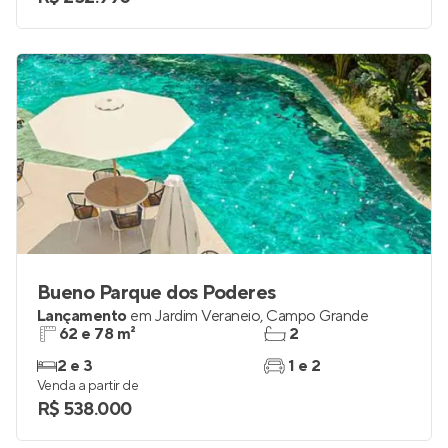
Bueno Parque dos Poderes
Lançamento
em
Jardim Veraneio
,
Campo Grande
62 e 78 m²
2
2 e 3
1 e 2
Venda a partir de
R$ 538.000