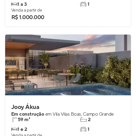
1 a 3
1
Venda a partir de
R$ 1.000.000
Jooy Ákua
Em construção
em
Vila Vilas Boas
,
Campo Grande
59 m²
2
1 e 2
1
Venda a partir de