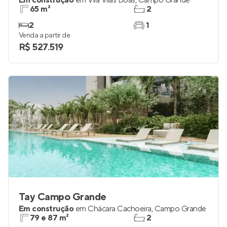
Em construção
em
Vila Vilas Boas
,
Campo Grande
65 m²
2
2
1
Venda a partir de
R$ 527.519
Tay Campo Grande
Em construção
em
Chácara Cachoeira
,
Campo Grande
79 e 87 m²
2