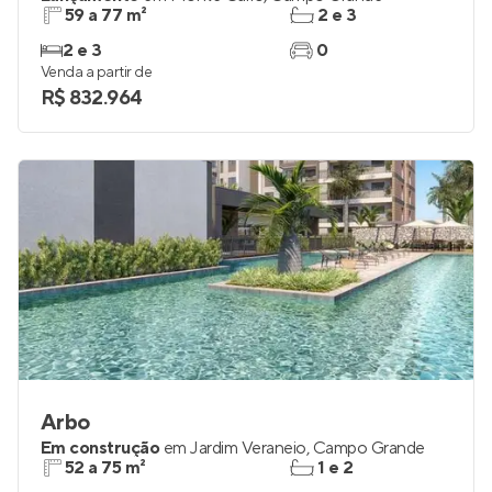
59 a 77 m²
2 e 3
2 e 3
0
Venda a partir de
R$ 832.964
Arbo
Em construção
em
Jardim Veraneio
,
Campo Grande
52 a 75 m²
1 e 2