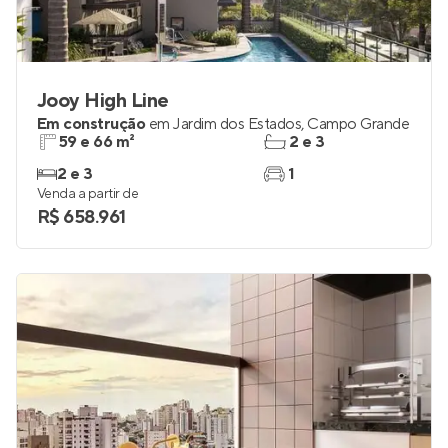
Jooy High Line
Em construção
em
Jardim dos Estados
,
Campo Grande
59 e 66 m²
2 e 3
2 e 3
1
Venda a partir de
R$ 658.961