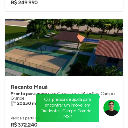
R$ 249.990
Recanto Mauá
Pronto para morar
em
Chácara das Mansões
,
Campo
Grande
Olá, precisa de ajuda para
20230 m²
encontrar um imóvel em
Tiradentes, Campo Grande -
MS?
Venda a partir de
R$ 372.240