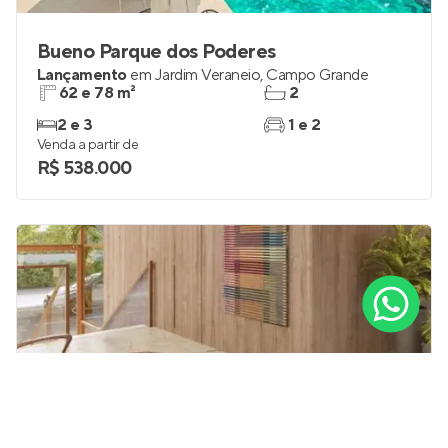
Bueno Parque dos Poderes
Lançamento
em
Jardim Veraneio
,
Campo Grande
62 e 78 m²
2
2 e 3
1 e 2
Venda a partir de
R$ 538.000