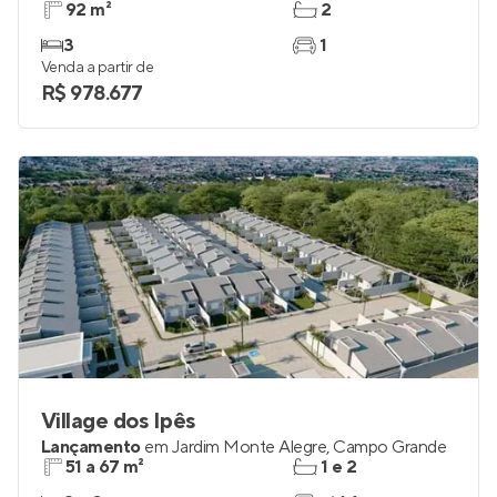
92 m²
2
3
1
Venda a partir de
R$ 978.677
Village dos Ipês
Lançamento
em
Jardim Monte Alegre
,
Campo Grande
51 a 67 m²
1 e 2