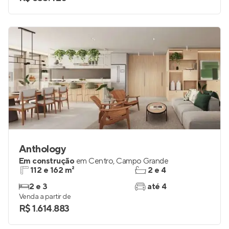
Anthology
Em construção
em
Centro
,
Campo Grande
112 e 162 m²
2 e 4
2 e 3
até 4
Venda a partir de
R$ 1.614.883