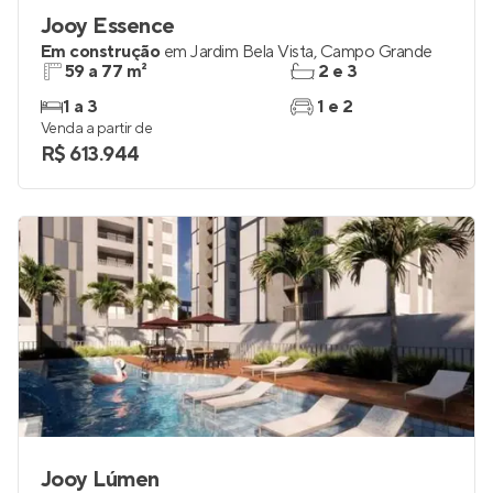
Jooy Essence
Em construção
em
Jardim Bela Vista
,
Campo Grande
59 a 77 m²
2 e 3
1 a 3
1 e 2
Venda a partir de
R$ 613.944
Jooy Lúmen