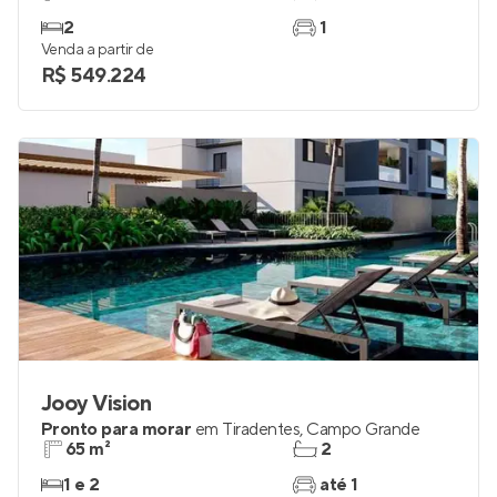
2
1
Venda a partir de
R$ 549.224
Jooy Vision
Pronto para morar
em
Tiradentes
,
Campo Grande
65 m²
2
1 e 2
até 1