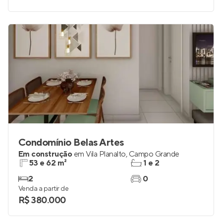
Condomínio Belas Artes
Em construção
em
Vila Planalto
,
Campo Grande
53 e 62 m²
1 e 2
2
0
Venda a partir de
R$ 380.000