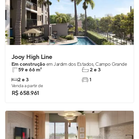
Jooy High Line
Em construção
em
Jardim dos Estados
,
Campo Grande
59 e 66 m²
2 e 3
2 e 3
1
Venda a partir de
R$ 658.961