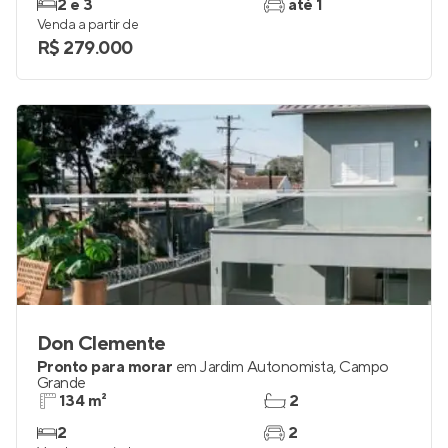
2 e 3
até 1
Venda a partir de
R$ 279.000
Don Clemente
Pronto para morar
em
Jardim Autonomista
,
Campo
Grande
134 m²
2
2
2