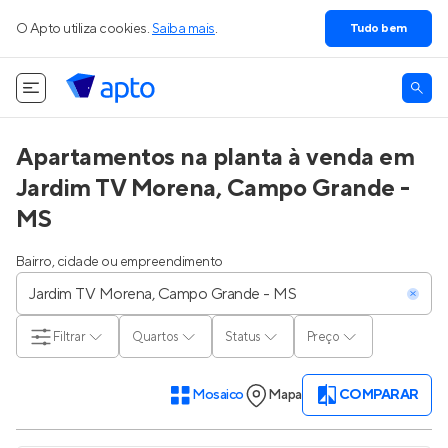
O Apto utiliza cookies.
Saiba mais
.
Tudo bem
Apartamentos na planta à venda em
Jardim TV Morena, Campo Grande -
MS
Bairro, cidade ou empreendimento
Filtrar
Quartos
Status
Preço
Mosaico
Mapa
COMPARAR