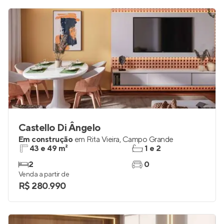
Castello Di Ângelo
Em construção
em
Rita Vieira
,
Campo Grande
43 e 49 m²
1 e 2
2
0
Venda a partir de
R$ 280.990