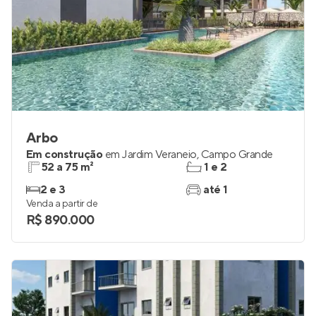
Arbo
Em construção
em
Jardim Veraneio
,
Campo Grande
52 a 75 m²
1 e 2
2 e 3
até 1
Venda a partir de
R$ 890.000