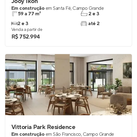
Jooy Íkon
Em construção
em
Santa Fé
,
Campo Grande
59 a 77 m²
2 e 3
2 e 3
até 2
Venda a partir de
R$ 752.994
Vittoria Park Residence
Em construção
em
São Francisco
,
Campo Grande