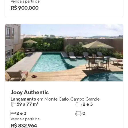
Venda a partir de
R$ 900.000
Jooy Authentic
Lançamento
em
Monte Carlo
,
Campo Grande
59 a 77 m²
2 e 3
2 e 3
0
Venda a partir de
R$ 832.964