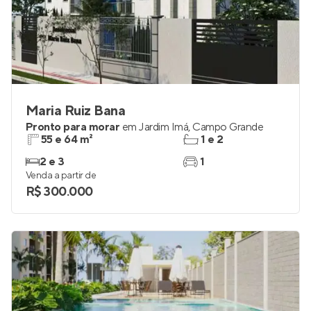
Maria Ruiz Bana
Pronto para morar
em
Jardim Imá
,
Campo Grande
55 e 64 m²
1 e 2
2 e 3
1
Venda a partir de
R$ 300.000