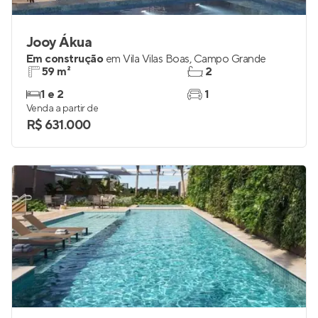
Jooy Ákua
Em construção
em
Vila Vilas Boas
,
Campo Grande
59 m²
2
1 e 2
1
Venda a partir de
R$ 631.000