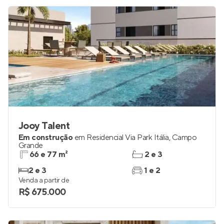
Jooy Talent
Em construção
em
Residencial Via Park Itália
,
Campo
Grande
66 e 77 m²
2 e 3
2 e 3
1 e 2
Venda a partir de
R$ 675.000