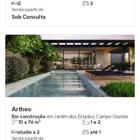
2
2
Venda a partir de
Sob Consulta
Artheo
Em construção
em
Jardim dos Estados
,
Campo Grande
51 a 76 m²
1 e 2
studio a 2
até 1
Venda a partir de