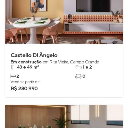
Castello Di Ângelo
Em construção
em
Rita Vieira
,
Campo Grande
43 e 49 m²
1 e 2
2
0
Venda a partir de
R$ 280.990