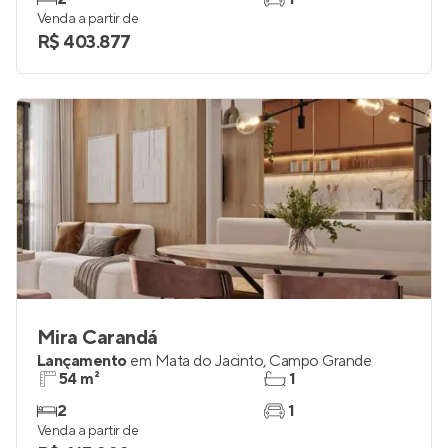
Venda a partir de
R$ 403.877
Mira Carandá
Lançamento
em
Mata do Jacinto
,
Campo Grande
54 m²
1
2
1
Venda a partir de