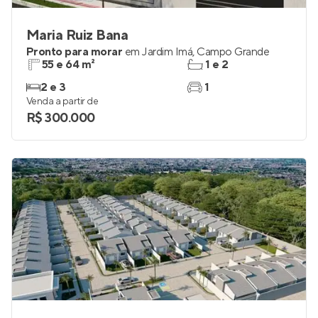
Maria Ruiz Bana
Pronto para morar
em
Jardim Imá
,
Campo Grande
55 e 64 m²
1 e 2
2 e 3
1
Venda a partir de
R$ 300.000