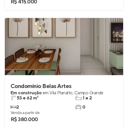
R$ 415.000
Condomínio Belas Artes
Em construção
em
Vila Planalto
,
Campo Grande
53 e 62 m²
1 e 2
2
0
Venda a partir de
R$ 380.000