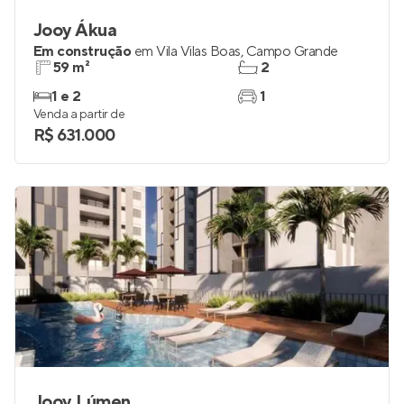
Jooy Ákua
Em construção
em
Vila Vilas Boas
,
Campo Grande
59 m²
2
1 e 2
1
Venda a partir de
R$ 631.000
Jooy Lúmen