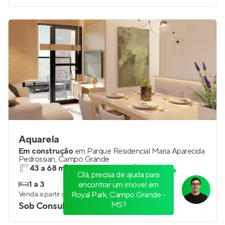
Aquarela
Em construção
em
Parque Residencial Maria Aparecida
Pedrossian
,
Campo Grande
43 a 68 m²
1 e 2
Olá, precisa de ajuda para
1 a 3
0
encontrar um imóvel em
Venda a partir de
Royal Park, Campo Grande -
MS?
Sob Consulta