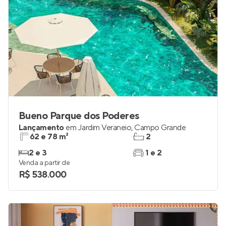
Bueno Parque dos Poderes
Lançamento
em
Jardim Veraneio
,
Campo Grande
62 e 78 m²
2
2 e 3
1 e 2
Venda a partir de
R$ 538.000