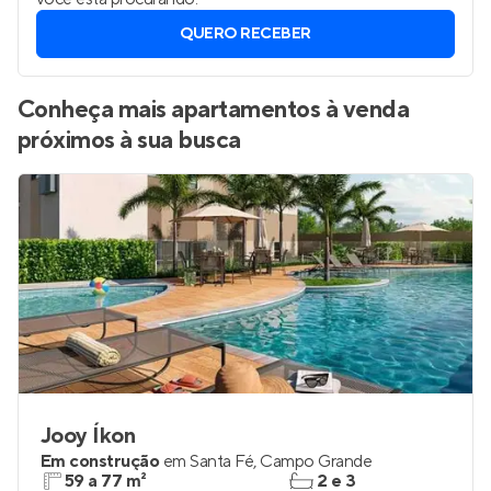
QUERO RECEBER
Conheça mais apartamentos à venda
próximos à sua busca
Jooy Íkon
Em construção
em
Santa Fé
,
Campo Grande
59 a 77 m²
2 e 3