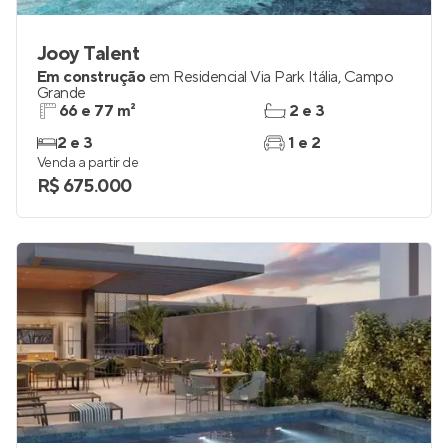
Jooy Talent
Em construção
em
Residencial Via Park Itália
,
Campo
Grande
66 e 77 m²
2 e 3
2 e 3
1 e 2
Venda a partir de
R$ 675.000