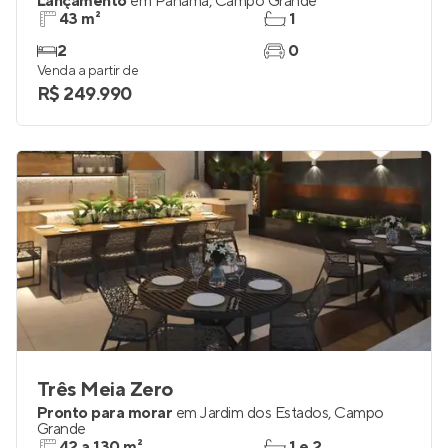
Lançamento
em
Panamá
,
Campo Grande
43 m²
1
2
0
Venda a partir de
R$ 249.990
Três Meia Zero
Pronto para morar
em
Jardim dos Estados
,
Campo
Grande
42 a 130 m²
1 e 2