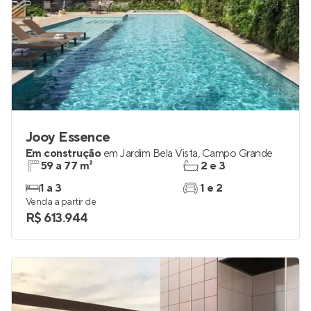
Jooy Essence
Em construção
em
Jardim Bela Vista
,
Campo Grande
59 a 77 m²
2 e 3
1 a 3
1 e 2
Venda a partir de
R$ 613.944