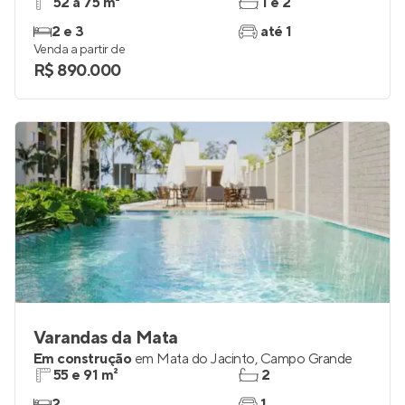
52 a 75 m²
1 e 2
2 e 3
até 1
Venda a partir de
R$ 890.000
Varandas da Mata
Em construção
em
Mata do Jacinto
,
Campo Grande
55 e 91 m²
2
2
1