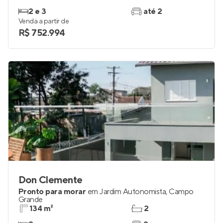
2 e 3
até 2
Venda a partir de
R$ 752.994
Don Clemente
Pronto para morar
em
Jardim Autonomista
,
Campo
Grande
134 m²
2