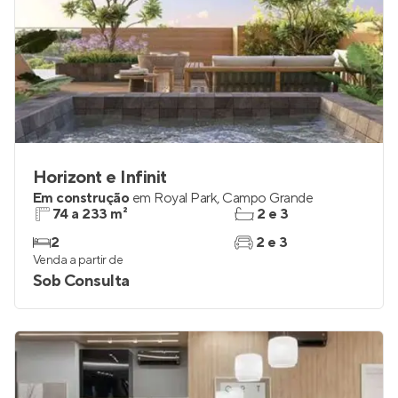
Horizont e Infinit
Em construção
em
Royal Park
,
Campo Grande
74 a 233 m²
2 e 3
2
2 e 3
Venda a partir de
Sob Consulta