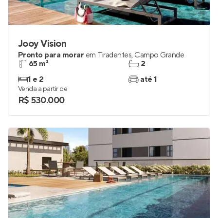
Jooy Vision
Pronto para morar
em
Tiradentes
,
Campo Grande
65 m²
2
1 e 2
até 1
Venda a partir de
R$ 530.000