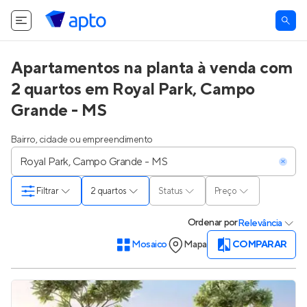
Apartamentos na planta à venda com
2 quartos em Royal Park, Campo
Grande - MS
Bairro, cidade ou empreendimento
Filtrar
2 quartos
Status
Preço
Ordenar
por
Relevância
Mosaico
Mapa
COMPARAR