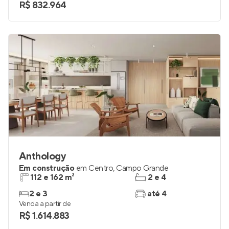
R$ 832.964
Anthology
Em construção
em
Centro
,
Campo Grande
112 e 162 m²
2 e 4
2 e 3
até 4
Venda a partir de
R$ 1.614.883