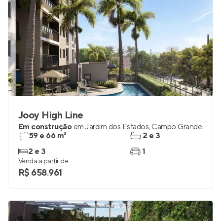
Jooy High Line
Em construção
em
Jardim dos Estados
,
Campo Grande
59 e 66 m²
2 e 3
2 e 3
1
Venda a partir de
R$ 658.961