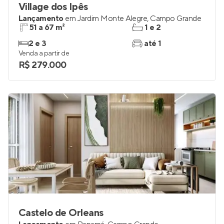
Village dos Ipês
Lançamento
em
Jardim Monte Alegre
,
Campo Grande
51 a 67 m²
1 e 2
2 e 3
até 1
Venda a partir de
R$ 279.000
Castelo de Orleans