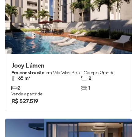
Jooy Lúmen
Em construção
em
Vila Vilas Boas
,
Campo Grande
65 m²
2
2
1
Venda a partir de
R$ 527.519