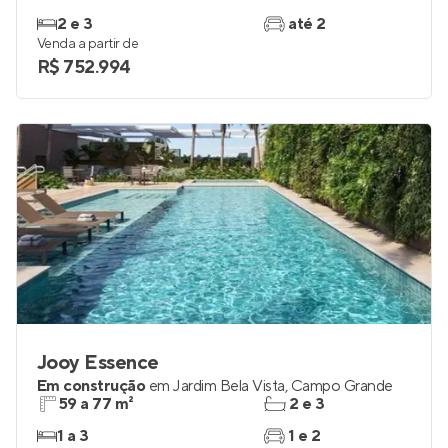
2 e 3
até 2
Venda a partir de
R$ 752.994
Jooy Essence
Em construção
em
Jardim Bela Vista
,
Campo Grande
59 a 77 m²
2 e 3
1 a 3
1 e 2