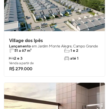
Village dos Ipês
Lançamento
em
Jardim Monte Alegre
,
Campo Grande
51 a 67 m²
1 e 2
2 e 3
até 1
Venda a partir de
R$ 279.000