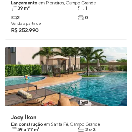
Lançamento
em
Pioneiros
,
Campo Grande
39 m²
1
2
0
Venda a partir de
R$ 252.990
Jooy Íkon
Em construção
em
Santa Fé
,
Campo Grande
59 a 77 m²
2 e 3