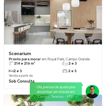
Scenarium
Pronto para morar
em
Royal Park
,
Campo Grande
214 e 216 m²
2 e 3
2 e 3
2 e 3
Venda a partir de
Sob Consulta
Olá, precisa de ajuda para
encontrar um imóvel em
Centro, Terenos - MS?