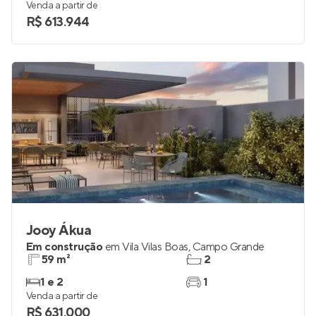
Venda a partir de
R$ 613.944
Jooy Ákua
Em construção
em
Vila Vilas Boas
,
Campo Grande
59 m²
2
1 e 2
1
Venda a partir de
R$ 631.000