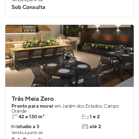
Venda a partir de
Sob Consulta
Três Meia Zero
Pronto para morar
em
Jardim dos Estados
,
Campo
Grande
42 a 130 m²
1 e 2
studio a 3
até 2
Venda a partir de