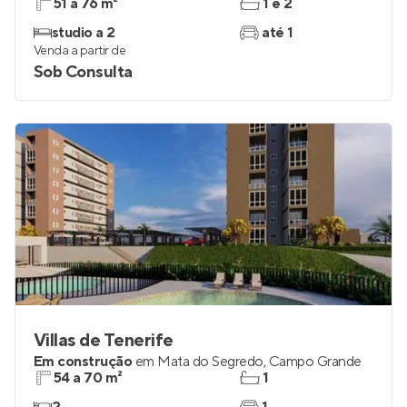
51 a 76 m²
1 e 2
studio a 2
até 1
Venda a partir de
Sob Consulta
Villas de Tenerife
Em construção
em
Mata do Segredo
,
Campo Grande
54 a 70 m²
1