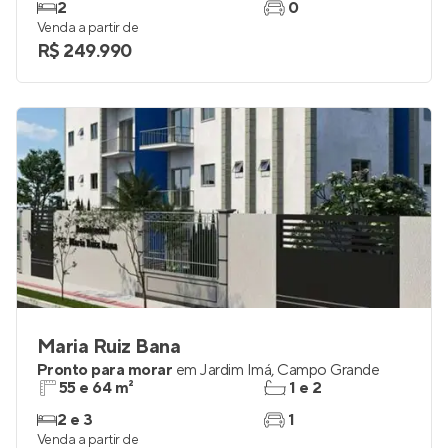
2
0
Venda a partir de
R$ 249.990
Maria Ruiz Bana
Pronto para morar
em
Jardim Imá
,
Campo Grande
55 e 64 m²
1 e 2
2 e 3
1
Venda a partir de