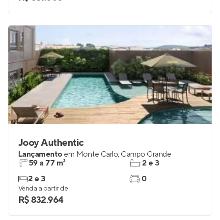
Jooy Authentic
Lançamento
em
Monte Carlo
,
Campo Grande
59 a 77 m²
2 e 3
2 e 3
0
Venda a partir de
R$ 832.964