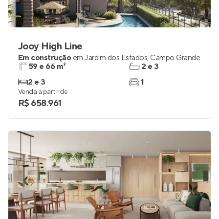
Jooy High Line
Em construção
em
Jardim dos Estados
,
Campo Grande
59 e 66 m²
2 e 3
2 e 3
1
Venda a partir de
R$ 658.961