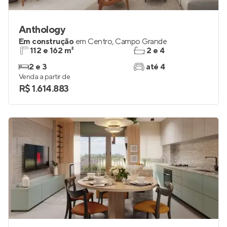
Anthology
Em construção
em
Centro
,
Campo Grande
112 e 162 m²
2 e 4
2 e 3
até 4
Venda a partir de
R$ 1.614.883