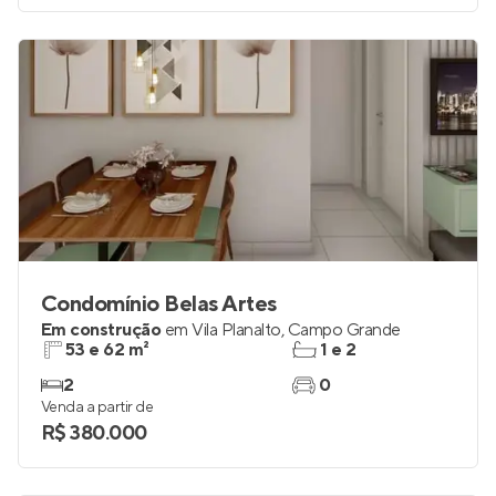
Condomínio Belas Artes
Em construção
em
Vila Planalto
,
Campo Grande
53 e 62 m²
1 e 2
2
0
Venda a partir de
R$ 380.000