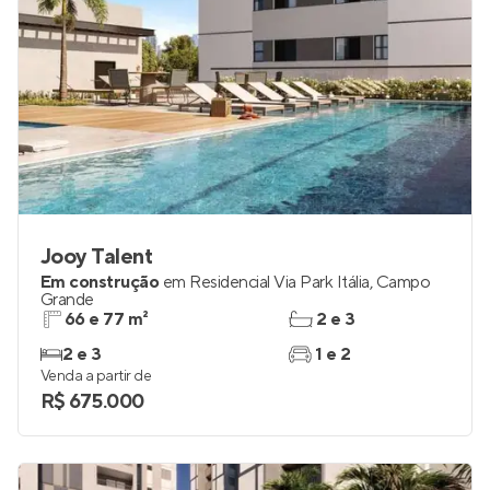
Jooy Talent
Em construção
em
Residencial Via Park Itália
,
Campo
Grande
66 e 77 m²
2 e 3
2 e 3
1 e 2
Venda a partir de
R$ 675.000