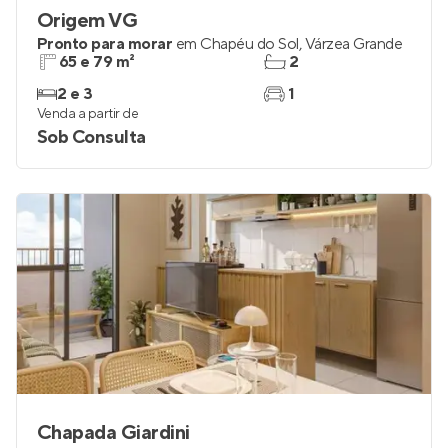
Origem VG
Pronto para morar
em
Chapéu do Sol
,
Várzea Grande
65 e 79 m²
2
2 e 3
1
Venda a partir de
Sob Consulta
Chapada Giardini