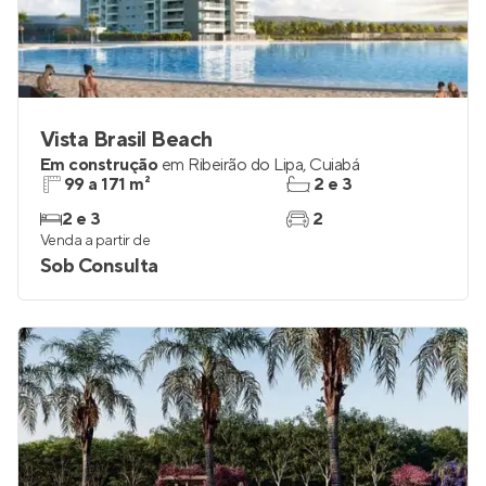
Vista Brasil Beach
Em construção
em
Ribeirão do Lipa
,
Cuiabá
99 a 171 m²
2 e 3
2 e 3
2
Venda a partir de
Sob Consulta