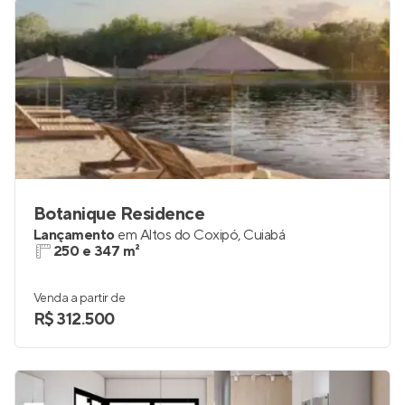
Botanique Residence
Lançamento
em
Altos do Coxipó
,
Cuiabá
250 e 347 m²
Venda a partir de
R$ 312.500