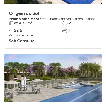
Origem do Sol
Pronto para morar
em
Chapéu do Sol
,
Várzea Grande
65 e 79 m²
2
2 e 3
1
Venda a partir de
Sob Consulta