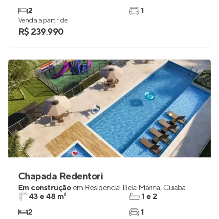
2
1
Venda a partir de
R$ 239.990
Chapada Redentori
Em construção
em
Residencial Bela Marina
,
Cuiabá
43 e 48 m²
1 e 2
2
1