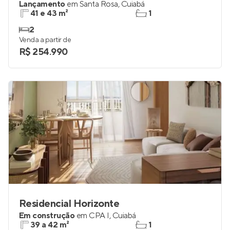
Lançamento
em
Santa Rosa
,
Cuiabá
41 e 43 m²
1
2
Venda a partir de
R$ 254.990
Residencial Horizonte
Em construção
em
CPA I
,
Cuiabá
39 a 42 m²
1