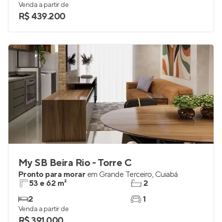
Venda a partir de
R$ 439.200
My SB Beira Rio - Torre C
Pronto para morar
em
Grande Terceiro
,
Cuiabá
53 e 62 m²
2
2
1
Venda a partir de
R$ 391.000