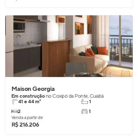
Maison Georgia
Em construção
no
Coxipó da Ponte
,
Cuiabá
41 e 44 m²
1
2
1
Venda a partir de
R$ 216.206