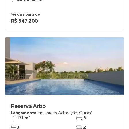
Venda a partir de
R$ 547.200
Reserva Arbo
Lançamento
em
Jardim Aclimação
,
Cuiabá
131 m²
3
3
2