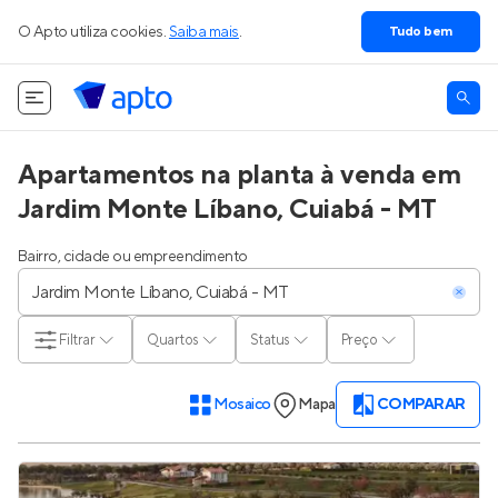
O Apto utiliza cookies.
Saiba mais
.
Tudo bem
Apartamentos na planta à venda em
Jardim Monte Líbano, Cuiabá - MT
Bairro, cidade ou empreendimento
Filtrar
Quartos
Status
Preço
Mosaico
Mapa
COMPARAR