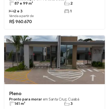
87 e 99 m²
2
2 e 3
1
Venda a partir de
R$ 960.670
Pleno
Pronto para morar
em
Santa Cruz
,
Cuiabá
141 m²
3