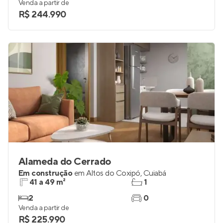
Venda a partir de
R$ 244.990
Alameda do Cerrado
Em construção
em
Altos do Coxipó
,
Cuiabá
41 a 49 m²
1
2
0
Venda a partir de
R$ 225.990