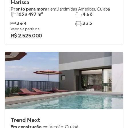
Harissa
Pronto para morar
em
Jardim das Américas
,
Cuiabá
165 a 497 m²
4 a 6
3 e 4
3 a 5
Venda a partir de
R$ 2.525.000
Trend Next
Em construção
em
Verdão
,
Cuiabá