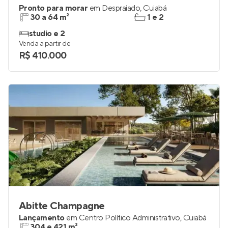
Pronto para morar
em
Despraiado
,
Cuiabá
30 a 64 m²
1 e 2
studio e 2
Venda a partir de
R$ 410.000
Abitte Champagne
Lançamento
em
Centro Político Administrativo
,
Cuiabá
304 e 421 m²