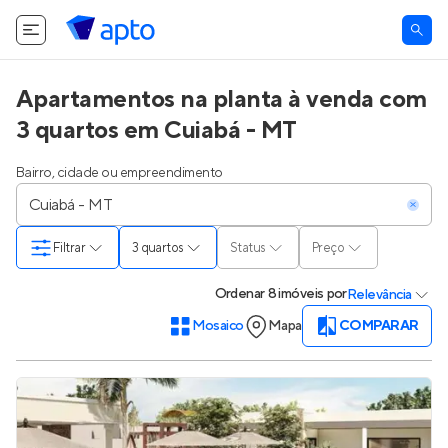
Apartamentos na planta à venda com
3 quartos em Cuiabá - MT
Bairro, cidade ou empreendimento
Filtrar
3 quartos
Status
Preço
Ordenar
8 imóveis
por
Relevância
Mosaico
Mapa
COMPARAR