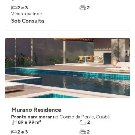
2 e 3
2
Venda a partir de
Sob Consulta
Murano Residence
Pronto para morar
no
Coxipó da Ponte
,
Cuiabá
89 e 99 m²
2
2 e 3
2