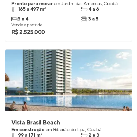
Pronto para morar
em
Jardim das Américas
,
Cuiabá
165 a 497 m²
4 a 6
3 e 4
3 a 5
Venda a partir de
R$ 2.525.000
Vista Brasil Beach
Em construção
em
Ribeirão do Lipa
,
Cuiabá
99 a 171 m²
2 e 3