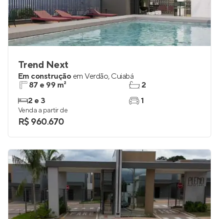
Trend Next
Em construção
em
Verdão
,
Cuiabá
87 e 99 m²
2
2 e 3
1
Venda a partir de
R$ 960.670