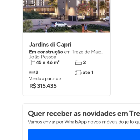
Entrar no Pa
Jardins di Capri
Em construção
em
Treze de Maio
,
João Pessoa
45 e 46 m²
2
2
até 1
Venda a partir de
R$ 315.435
Quer receber as novidades
em Tre
Vamos enviar por WhatsApp novos imóveis do jeito qu