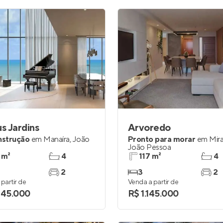
s Jardins
Arvoredo
nstrução
em
Manaíra
,
João
Pronto para morar
em
Mir
João Pessoa
 m²
4
117 m²
4
2
3
2
partir de
Venda a partir de
345.000
R$ 1.145.000