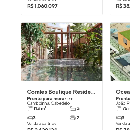
R$ 1.060.097
R$ 38
Corales Boutique Residence
Pronto para morar
em
Pronto
Camboinha
,
Cabedelo
João P
113 m²
3
76 
3
2
3
Venda a partir de
Venda a 