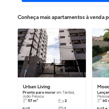
Conheça mais apartamentos à venda p
Urban Living
Mood
Pronto para morar
em
Tambiá
,
Lança
João Pessoa
Pessoa
57 m²
2
60 
3
1
2 e 