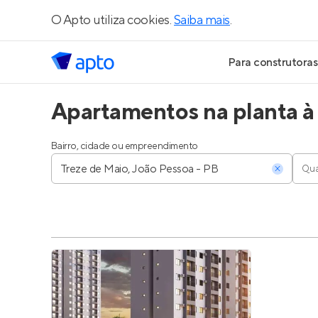
O Apto utiliza cookies.
Saiba mais
.
Para construtoras
Apartamentos na planta à
Geração de Le
Geração de Vis
Bairro, cidade ou empreendimento
Qua
Geração de Ve
Maiores Const
Parcerias Imobi
Anunciar Imóve