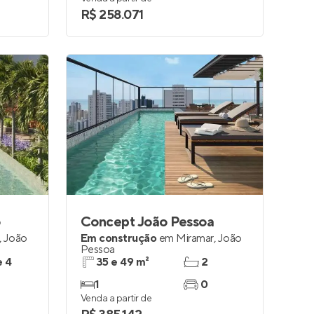
R$ 258.071
o
Concept João Pessoa
,
João
Em construção
em
Miramar
,
João
Pessoa
e 4
35 e 49 m²
2
1
0
Venda a partir de