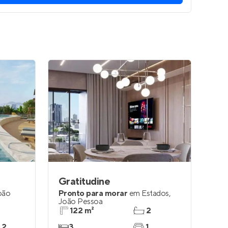
Gratitudine
oão
Pronto para morar
em
Estados
,
João Pessoa
122 m²
2
 2
3
1