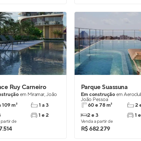
ce Ruy Carneiro
Parque Suassuna
nstrução
em
Miramar
,
João
Em construção
em
Aeroclu
João Pessoa
a 109 m²
1 a 3
60 e 78 m²
2 
3
1 e 2
2 e 3
1 e
partir de
Venda a partir de
7.514
R$ 682.279