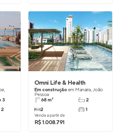
Omni Life & Health
be
,
Em construção
em
Manaíra
,
João
Pessoa
e 3
68 m²
2
 2
2
1
Venda a partir de
R$ 1.008.791