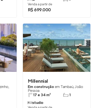
Venda a partir de
R$ 699.000
Millennial
zinho
,
Em construção
em
Tambaú
,
João
Pessoa
17 e 34 m²
1
studio
Venda a partir de