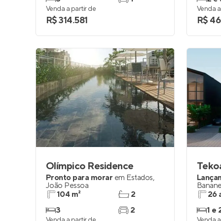
Venda a partir de
Venda a 
R$ 314.581
R$ 46
Olímpico Residence
Teko
Pronto para morar
em
Estados
,
Lança
João Pessoa
Banane
104 m²
2
26 
3
2
1 e 
Venda a partir de
Venda a 