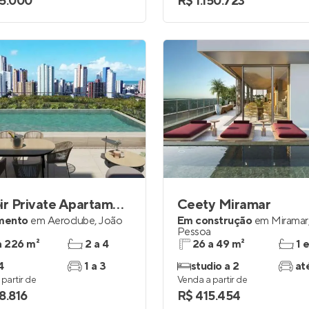
5.000
R$ 1.150.723
Terroir Private Apartaments
Ceety Miramar
mento
em
Aeroclube
,
João
Em construção
em
Miramar
Pessoa
a 226 m²
2 a 4
26 a 49 m²
1 
4
1 a 3
studio a 2
at
partir de
Venda a partir de
8.816
R$ 415.454