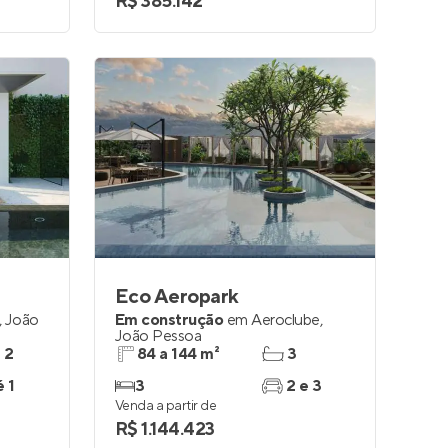
R$ 385.142
Eco Aeropark
,
João
Em construção
em
Aeroclube
,
João Pessoa
e 2
84 a 144 m²
3
é 1
3
2 e 3
Venda a partir de
R$ 1.144.423