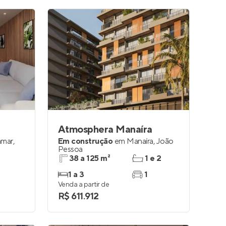
Atmosphera Manaíra
amar
,
Em construção
em
Manaíra
,
João
Pessoa
38 a 125 m²
1 e 2
1 a 3
1
Venda a partir de
R$ 611.912