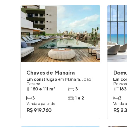
Chaves de Manaíra
Domu
Em construção
em
Manaíra
,
João
Em co
Pessoa
Pessoa
80 e 111 m²
3
163
3
1 e 2
3
Venda a partir de
Venda a 
R$ 919.760
R$ 2.