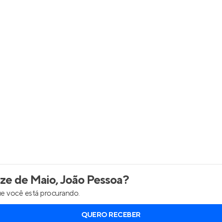
inel de Clientes
Entrar no Painel de Clientes
Entrar no Apto
ze de Maio, João Pessoa
?
e você está procurando.
QUERO RECEBER