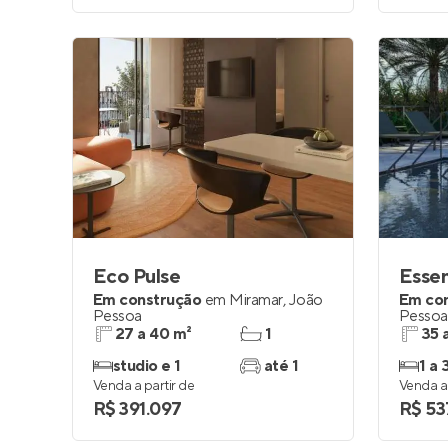
Eco Pulse
Essen
Em construção
em
Miramar
,
João
Em co
Pessoa
Pessoa
27 a 40 m²
1
35 
studio e 1
até 1
1 a 
Venda a partir de
Venda a 
R$ 391.097
R$ 53