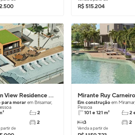
2.500
R$ 515.204
Ocean View Residence Club
Mirante Ruy Carneir
 para morar
em
Brisamar
,
Em construção
em
Miramar
essoa
Pessoa
m²
2
101 e 121 m²
2 
2
3
2
partir de
Venda a partir de