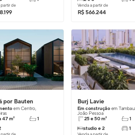
partir de
Venda a partir de
8.199
R$ 566.244
á por Bauten
Burj Lavie
mento
em
Centro
,
Em construção
em
Tambau
iras
João Pessoa
a 47 m²
1
25 e 50 m²
1
2
studio e 2
1
partir de
Venda a partir de