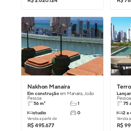
R$ 2.620.124
R$ 78
Nakhon Manaíra
Em construção
em
Manaíra
,
João
Lança
Pessoa
Pessoa
56 m²
1
75 
studio
0
2 a 
Venda a partir de
Venda a 
R$ 495.677
R$ 99