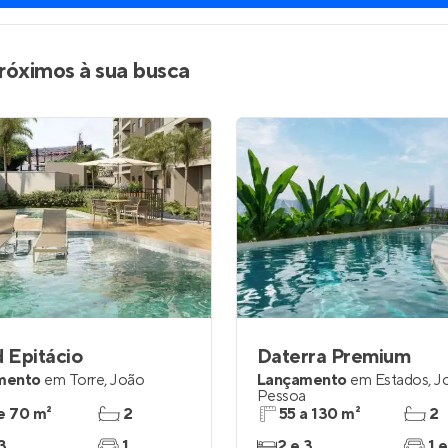
róximos à sua busca
 Epitácio
Daterra Premium
mento
em
Torre
,
João
Lançamento
em
Estados
,
J
Pessoa
e 70 m²
2
55 a 130 m²
2
3
1
2 e 3
1 e