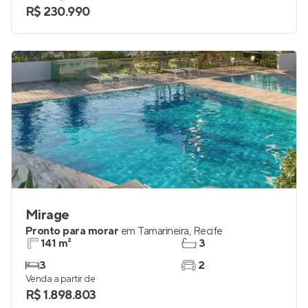
R$ 230.990
Mirage
Pronto para morar
em
Tamarineira
,
Recife
141 m²
3
3
2
Venda a partir de
R$ 1.898.803