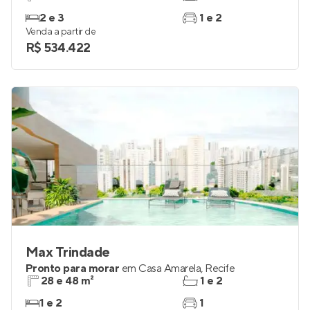
2 e 3
1 e 2
Venda a partir de
R$ 534.422
Max Trindade
Pronto para morar
em
Casa Amarela
,
Recife
28 e 48 m²
1 e 2
1 e 2
1