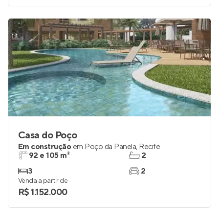
Casa do Poço
Em construção
em
Poço da Panela
,
Recife
92 e 105 m²
2
3
2
Venda a partir de
R$ 1.152.000