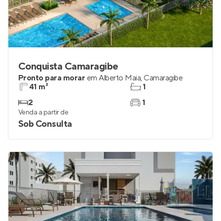
Conquista Camaragibe
Pronto para morar
em
Alberto Maia
,
Camaragibe
41 m²
1
2
1
Venda a partir de
Sob Consulta