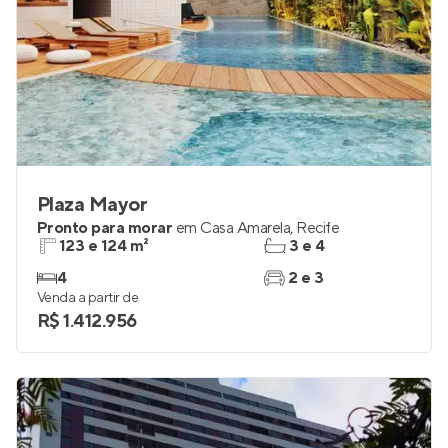
Plaza Mayor
Pronto para morar
em
Casa Amarela
,
Recife
123 e 124 m²
3 e 4
4
2 e 3
Venda a partir de
R$ 1.412.956