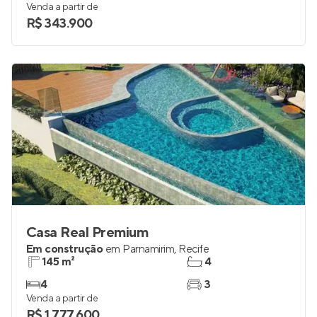
Venda a partir de
R$ 343.900
Casa Real Premium
Em construção
em
Parnamirim
,
Recife
145 m²
4
4
3
Venda a partir de
R$ 1.777.600