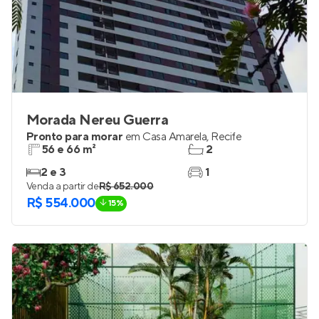
Morada Nereu Guerra
Pronto para morar
em
Casa Amarela
,
Recife
56 e 66 m²
2
2 e 3
1
Venda a partir de
R$ 652.000
R$ 554.000
15%