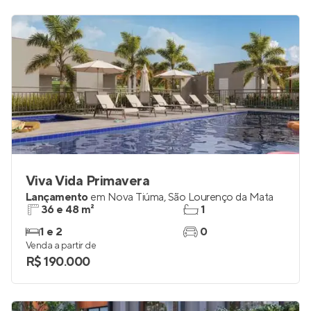
Viva Vida Primavera
Lançamento
em
Nova Tiúma
,
São Lourenço da Mata
36 e 48 m²
1
1 e 2
0
Venda a partir de
R$ 190.000