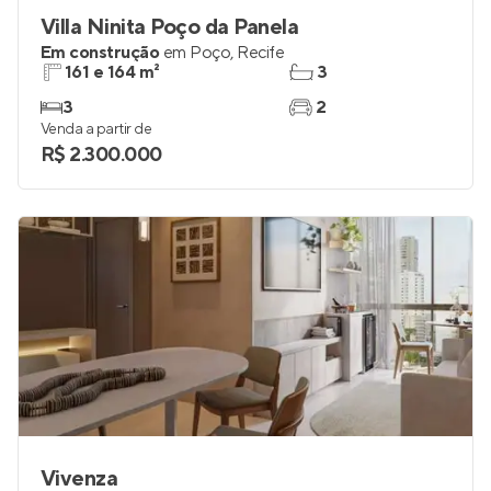
Villa Ninita Poço da Panela
Em construção
em
Poço
,
Recife
161 e 164 m²
3
3
2
Venda a partir de
R$ 2.300.000
Vivenza