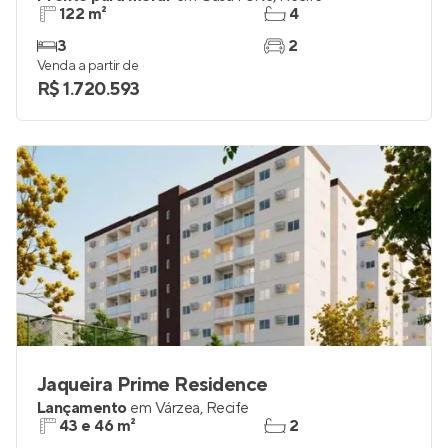
122 m²
4
3
2
Venda a partir de
R$ 1.720.593
Jaqueira Prime Residence
Lançamento
em
Várzea
,
Recife
43 e 46 m²
2