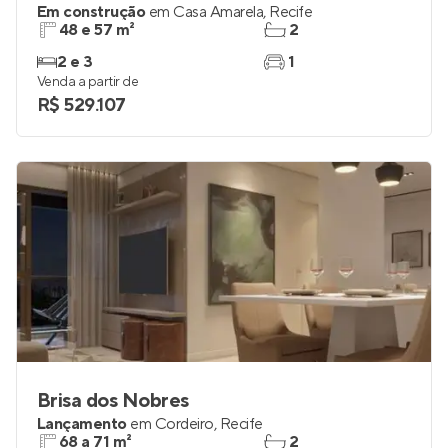
Em construção
em
Casa Amarela
,
Recife
48 e 57 m²
2
2 e 3
1
Venda a partir de
R$ 529.107
Brisa dos Nobres
Lançamento
em
Cordeiro
,
Recife
68 a 71 m²
2