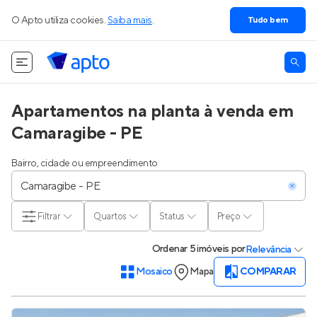
O Apto utiliza cookies.
Saiba mais
.
Tudo bem
Apartamentos na planta à venda em
Camaragibe - PE
Bairro, cidade ou empreendimento
Filtrar
Quartos
Status
Preço
Ordenar
5 imóveis
por
Relevância
Mosaico
Mapa
COMPARAR