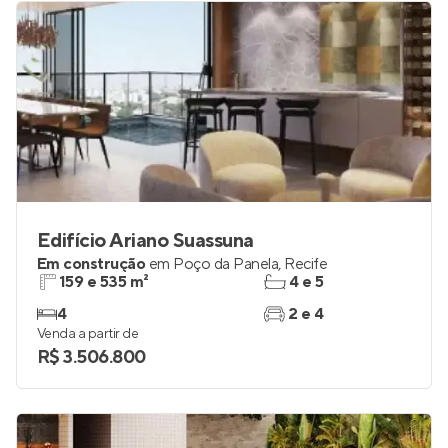
Edifício Ariano Suassuna
Em construção
em
Poço da Panela
,
Recife
159 e 535 m²
4 e 5
4
2 e 4
Venda a partir de
R$ 3.506.800