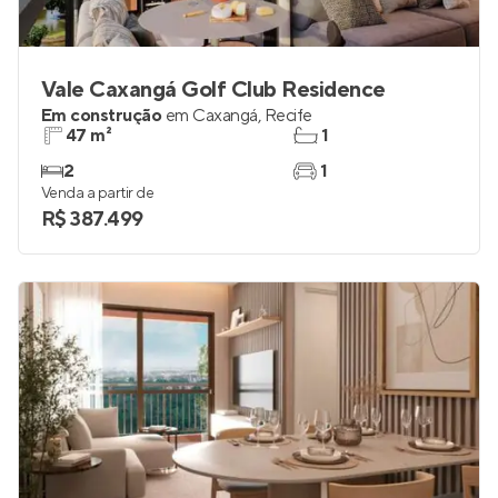
Vale Caxangá Golf Club Residence
Em construção
em
Caxangá
,
Recife
47 m²
1
2
1
Venda a partir de
R$ 387.499