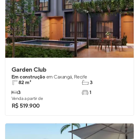
Garden Club
Em construção
em
Caxangá
,
Recife
82 m²
3
3
1
Venda a partir de
R$ 519.900