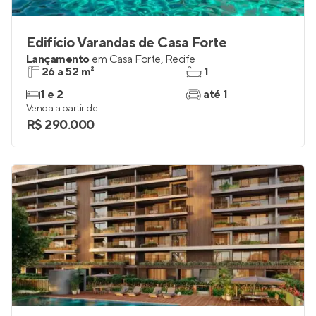
Edifício Varandas de Casa Forte
Lançamento
em
Casa Forte
,
Recife
26 a 52 m²
1
1 e 2
até 1
Venda a partir de
R$ 290.000