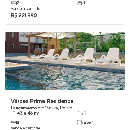
2
1
Venda a partir de
R$ 221.990
Várzea Prime Residence
Lançamento
em
Várzea
,
Recife
43 e 46 m²
1
2
até 1
Venda a partir de