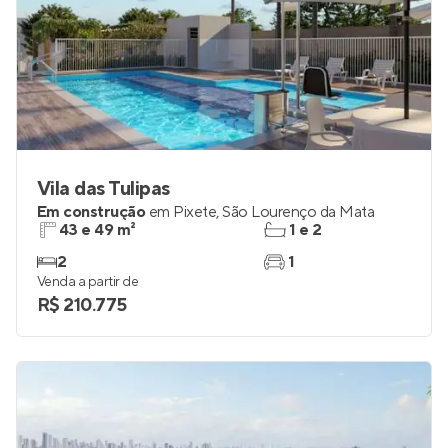
Vila das Tulipas
Em construção
em
Pixete
,
São Lourenço da Mata
43 e 49 m²
1 e 2
2
1
Venda a partir de
R$ 210.775