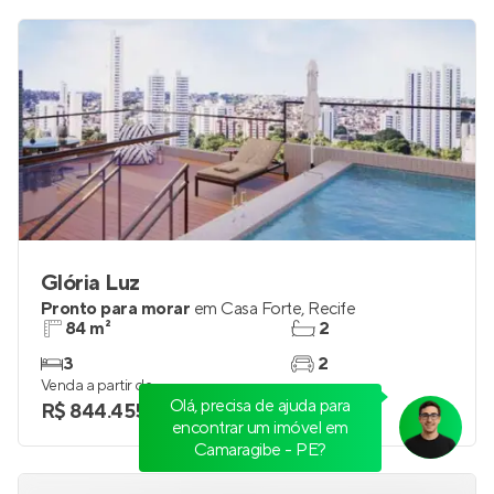
Glória Luz
Pronto para morar
em
Casa Forte
,
Recife
84 m²
2
3
2
Venda a partir de
Olá, precisa de ajuda para
R$ 844.455
encontrar um imóvel em
Camaragibe - PE?