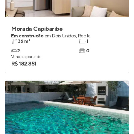
Morada Capibaribe
Em construção
em
Dois Unidos
,
Recife
36 m²
1
2
0
Venda a partir de
R$ 182.851