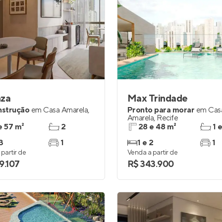
nza
Max Trindade
nstrução
em
Casa Amarela
,
Pronto para morar
em
Cas
Amarela
,
Recife
e 57 m²
2
28 e 48 m²
1 
3
1
1 e 2
1
partir de
Venda a partir de
9.107
R$ 343.900