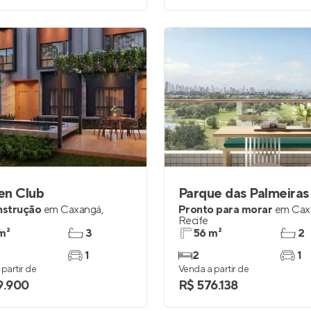
en Club
Parque das Palmeiras
nstrução
em
Caxangá
,
Pronto para morar
em
Cax
Recife
m²
3
56 m²
2
1
2
1
partir de
Venda a partir de
9.900
R$ 576.138