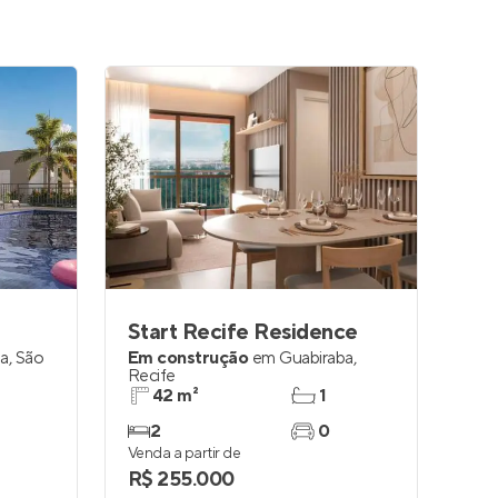
Start Recife Residence
a
,
São
Em construção
em
Guabiraba
,
Recife
42 m²
1
2
0
Venda a partir de
R$ 255.000