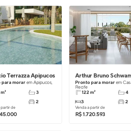
cio Terrazza Apipucos
Arthur Bruno Schwa
 para morar
em
Apipucos
,
Pronto para morar
em
Cas
Recife
 m²
3
122 m²
4
2
3
2
partir de
Venda a partir de
545.000
R$ 1.720.593