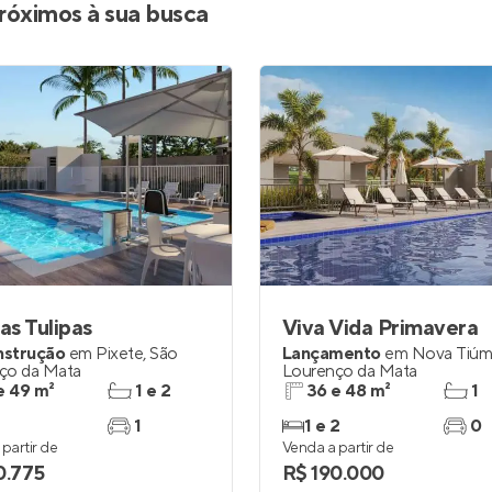
róximos à sua busca
das Tulipas
Viva Vida Primavera
nstrução
em
Pixete
,
São
Lançamento
em
Nova Tiúm
ço da Mata
Lourenço da Mata
e 49 m²
1 e 2
36 e 48 m²
1
1
1 e 2
0
partir de
Venda a partir de
0.775
R$ 190.000