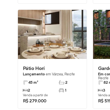
Pátio Horí
Gard
Lançamento
em
Várzea
,
Recife
Em co
Recife
45 m²
2
82 
2
1
3
Venda a partir de
Venda a 
R$ 279.000
R$ 51