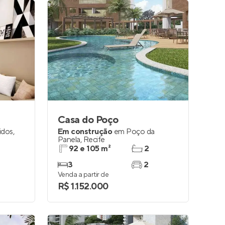
Casa do Poço
idos
,
Em construção
em
Poço da
Panela
,
Recife
92 e 105 m²
2
3
2
Venda a partir de
R$ 1.152.000