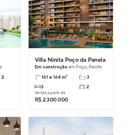
Villa Ninita Poço da Panela
a
Em construção
em
Poço
,
Recife
e 2
161 e 164 m²
3
3
2
Venda a partir de
R$ 2.300.000