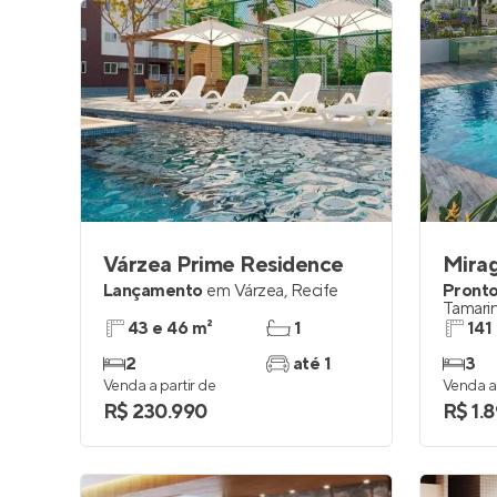
Várzea Prime Residence
Mira
Lançamento
em
Várzea
,
Recife
Pronto
Tamarin
43 e 46 m²
1
141
2
até 1
3
Venda a partir de
Venda a 
R$ 230.990
R$ 1.