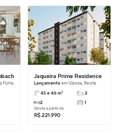
mbach
Jaqueira Prime Residence
a Forte
,
Lançamento
em
Várzea
,
Recife
43 e 46 m²
2
2
1
Venda a partir de
R$ 221.990