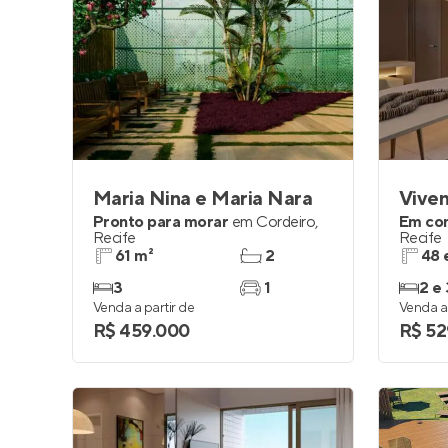
Maria Nina e Maria Nara
Vive
Pronto para morar
em
Cordeiro
,
Em co
Recife
Recife
61 m²
2
48 
3
1
2 e 
Venda a partir de
Venda a 
R$ 459.000
R$ 52