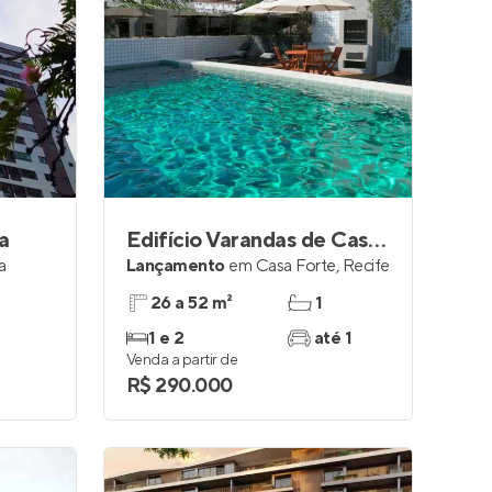
a
Edifício Varandas de Casa Forte
a
Lançamento
em
Casa Forte
,
Recife
26 a 52 m²
1
1 e 2
até 1
Venda a partir de
R$ 290.000