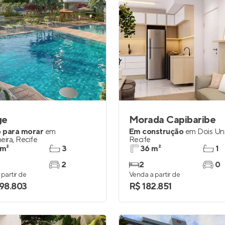
ge
Morada Capibaribe
 para morar
em
Em construção
em
Dois Un
eira
,
Recife
Recife
 m²
3
36 m²
1
2
2
0
partir de
Venda a partir de
898.803
R$ 182.851