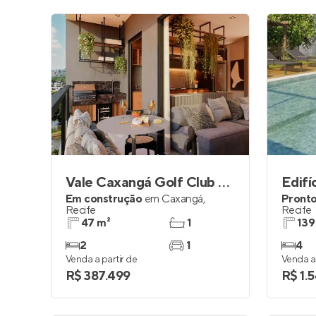
Vale Caxangá Golf Club Residence
Edifí
Em construção
em
Caxangá
,
Pronto
Recife
Recife
47 m²
1
139
2
1
4
Venda a partir de
Venda a 
R$ 387.499
R$ 1.