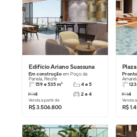
Edifício Ariano Suassuna
Plaz
Em construção
em
Poço da
Pronto
Panela
,
Recife
Amarel
159 e 535 m²
4 e 5
123
4
2 e 4
4
Venda a partir de
Venda a 
R$ 3.506.800
R$ 1.