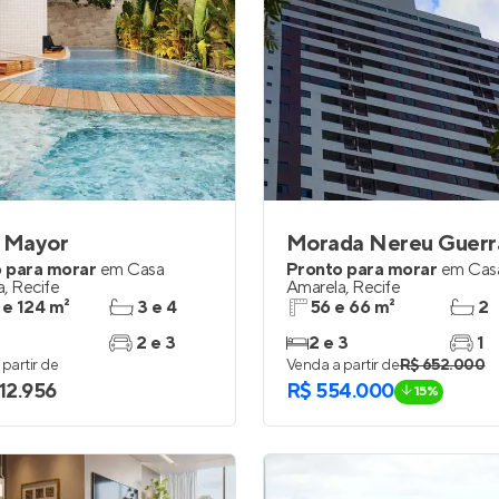
a Mayor
Morada Nereu Guerr
 para morar
em
Casa
Pronto para morar
em
Cas
a
,
Recife
Amarela
,
Recife
 e 124 m²
3 e 4
56 e 66 m²
2
2 e 3
2 e 3
1
partir de
Venda a partir de
R$ 652.000
412.956
R$ 554.000
15%