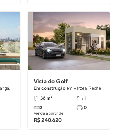
Vista do Golf
angá
,
Em construção
em
Várzea
,
Recife
36 m²
1
2
0
Venda a partir de
R$ 240.620