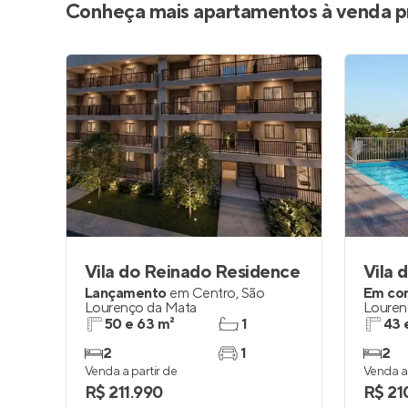
Conheça mais apartamentos à venda p
Vila do Reinado Residence
Vila 
Lançamento
em
Centro
,
São
Em co
Lourenço da Mata
Louren
50 e 63 m²
1
43 
2
1
2
Venda a partir de
Venda a 
R$ 211.990
R$ 21