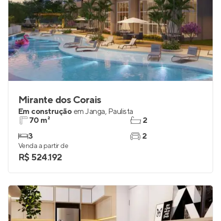
Mirante dos Corais
Em construção
em
Janga
,
Paulista
70 m²
2
3
2
Venda a partir de
R$ 524.192