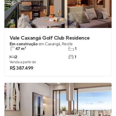
Vale Caxangá Golf Club Residence
Em construção
em
Caxangá
,
Recife
47 m²
1
2
1
Venda a partir de
R$ 387.499