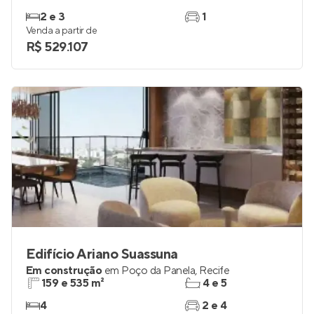
2 e 3
1
Venda a partir de
R$ 529.107
Edifício Ariano Suassuna
Em construção
em
Poço da Panela
,
Recife
159 e 535 m²
4 e 5
4
2 e 4