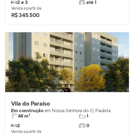
2 e 3
até 1
Venda a partir de
R$ 345.500
Vila do Paraíso
Em construção
em
Nossa Senhora do Ó
,
Paulista
48 m²
1
2
0
Venda a partir de