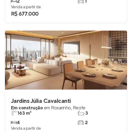
2
1
Venda a partir de
R$ 677.000
Jardins Júlia Cavalcanti
Em construção
em
Rosarinho
,
Recife
163 m²
3
4
2
Venda a partir de