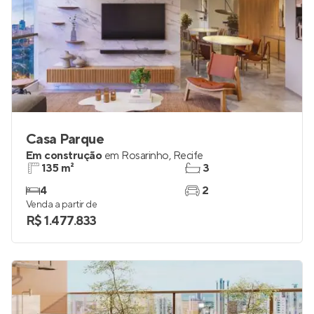
Casa Parque
Em construção
em
Rosarinho
,
Recife
135 m²
3
4
2
Venda a partir de
R$ 1.477.833