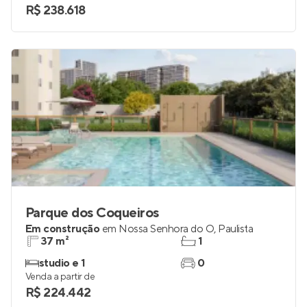
R$ 238.618
Parque dos Coqueiros
Em construção
em
Nossa Senhora do Ó
,
Paulista
37 m²
1
studio e 1
0
Venda a partir de
R$ 224.442