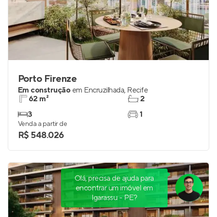
Porto Firenze
Em construção
em
Encruzilhada
,
Recife
62 m²
2
3
1
Venda a partir de
R$ 548.026
Olá, precisa de ajuda para
encontrar um imóvel em
Igarassu - PE?