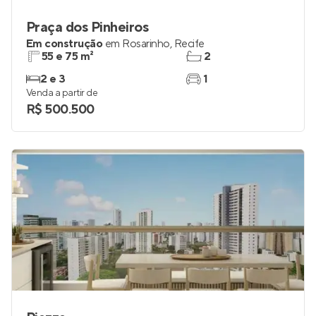
Praça dos Pinheiros
Em construção
em
Rosarinho
,
Recife
55 e 75 m²
2
2 e 3
1
Venda a partir de
R$ 500.500