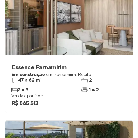
Essence Parnamirim
Em construção
em
Parnamirim
,
Recife
47 a 62 m²
2
2 e 3
1 e 2
Venda a partir de
R$ 565.513