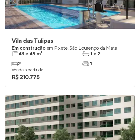
Vila das Tulipas
Em construção
em
Pixete
,
São Lourenço da Mata
43 e 49 m²
1 e 2
2
1
Venda a partir de
R$ 210.775