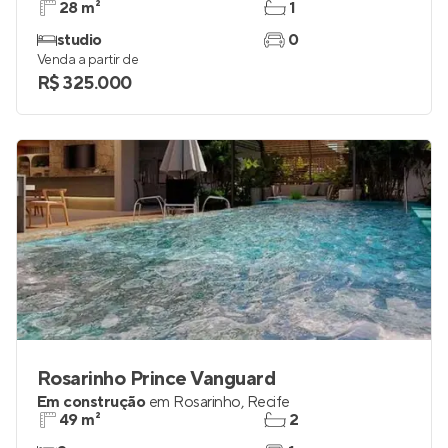
28 m²
1
studio
0
Venda a partir de
R$ 325.000
Rosarinho Prince Vanguard
Em construção
em
Rosarinho
,
Recife
49 m²
2