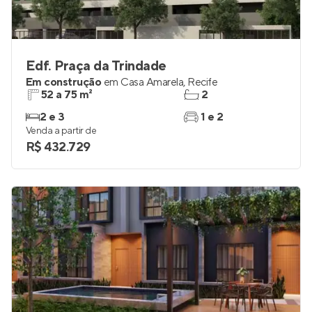
Edf. Praça da Trindade
Em construção
em
Casa Amarela
,
Recife
52 a 75 m²
2
2 e 3
1 e 2
Venda a partir de
R$ 432.729