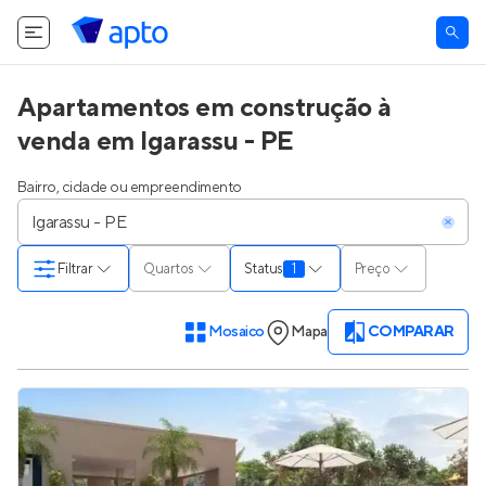
Apartamentos em construção à
venda em Igarassu - PE
Bairro, cidade ou empreendimento
Filtrar
Quartos
Status
1
Preço
Mosaico
Mapa
COMPARAR