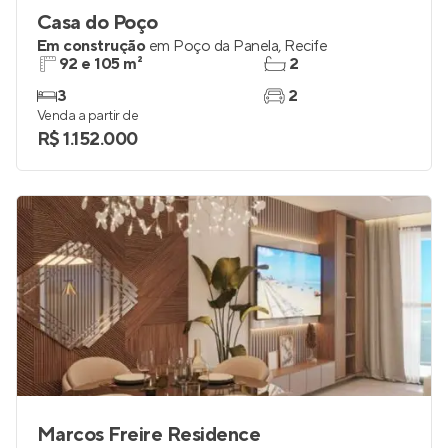
Casa do Poço
Em construção
em
Poço da Panela
,
Recife
92 e 105 m²
2
3
2
Venda a partir de
R$ 1.152.000
Marcos Freire Residence