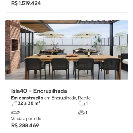
R$ 1.519.424
Isla40 – Encruzilhada
Em construção
em
Encruzilhada
,
Recife
32 a 38 m²
1
2
1
Venda a partir de
R$ 288.469