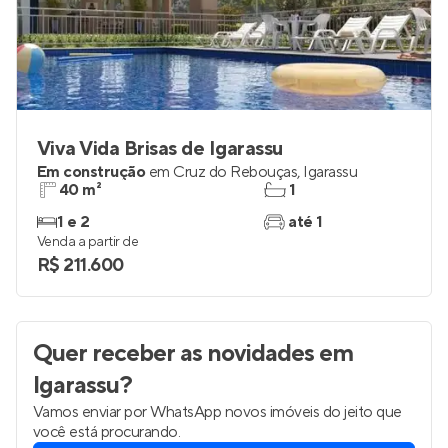
Viva Vida Brisas de Igarassu
Em construção
em
Cruz do Rebouças
,
Igarassu
40 m²
1
1 e 2
até 1
Venda a partir de
R$ 211.600
Quer receber as novidades
em
Igarassu
?
Vamos enviar por WhatsApp novos imóveis do jeito que
você está procurando.