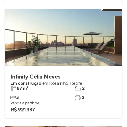
Infinity Célia Neves
Em construção
em
Rosarinho
,
Recife
87 m²
2
3
2
Venda a partir de
R$ 921.337