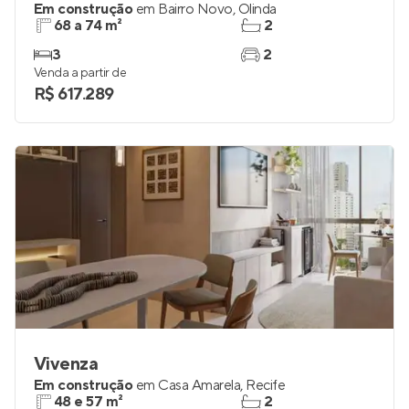
Em construção
em
Bairro Novo
,
Olinda
68 a 74 m²
2
3
2
Venda a partir de
R$ 617.289
Vivenza
Em construção
em
Casa Amarela
,
Recife
48 e 57 m²
2