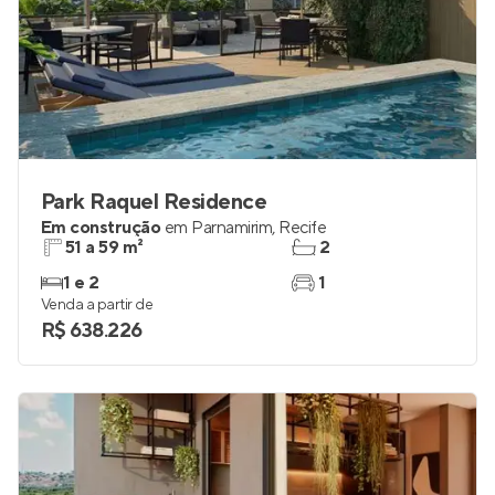
Park Raquel Residence
Em construção
em
Parnamirim
,
Recife
51 a 59 m²
2
1 e 2
1
Venda a partir de
R$ 638.226