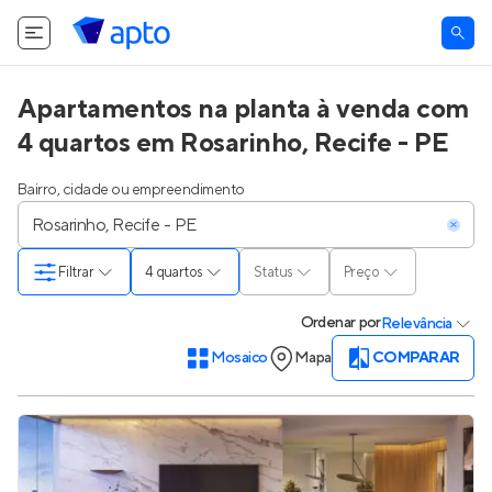
Apartamentos na planta à venda com
4 quartos em Rosarinho, Recife - PE
Bairro, cidade ou empreendimento
Filtrar
4 quartos
Status
Preço
Ordenar
por
Relevância
Mosaico
Mapa
COMPARAR