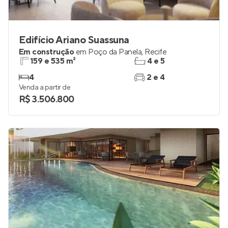
Edifício Ariano Suassuna
Em construção
em
Poço da Panela
,
Recife
159 e 535 m²
4 e 5
4
2 e 4
Venda a partir de
R$ 3.506.800