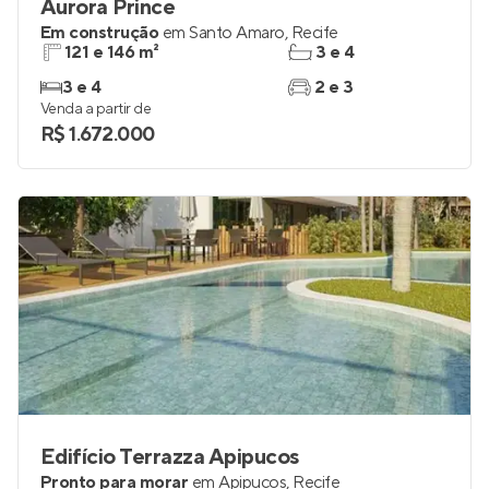
Aurora Prince
Em construção
em
Santo Amaro
,
Recife
121 e 146 m²
3 e 4
3 e 4
2 e 3
Venda a partir de
R$ 1.672.000
Edifício Terrazza Apipucos
Pronto para morar
em
Apipucos
,
Recife