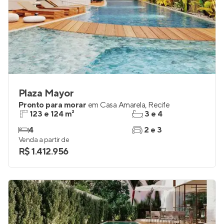
Plaza Mayor
Pronto para morar
em
Casa Amarela
,
Recife
123 e 124 m²
3 e 4
4
2 e 3
Venda a partir de
R$ 1.412.956