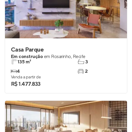
Casa Parque
Em construção
em
Rosarinho
,
Recife
135 m²
3
4
2
Venda a partir de
R$ 1.477.833