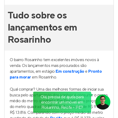
Tudo sobre os
lançamentos em
Rosarinho
O bairro Rosarinho tem excelentes imóveis novos à
venda. Os lançamentos mais procurados são
apartamentos, em estágio
Em construção
e
Pronto
para morar
em Rosarinho.
Qual comprar? Uma das melhores formas de iniciar sua
busca pelo apartamento dos sonhos é consultar o preço
Olá, precisa de ajuda para
médio do metro quadrado. Em Rosarinho o preço médio
encontrar um imóvel em
do metro quadrado é R$ 10.964 que varia de R$ 9.000 a
Rosarinho, Recife - PE?
R$ 13.816. Comparando com o preço médio do metro