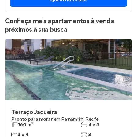
QUERO RECEBER
Conheça mais apartamentos à venda
próximos à sua busca
Terraço Jaqueira
Pronto para morar
em
Parnamirim
,
Recife
160 m²
4 e 5
3 e 4
3