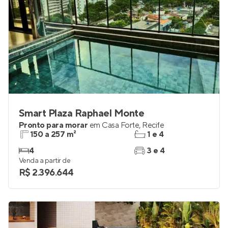
Smart Plaza Raphael Monte
Pronto para morar
em
Casa Forte
,
Recife
150 a 257 m²
1 e 4
4
3 e 4
Venda a partir de
R$ 2.396.644