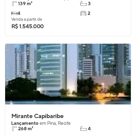
139 m²
3
4
2
Venda a partir de
R$ 1.545.000
Mirante Capibaribe
Lançamento
em
Pina
,
Recife
268 m²
4