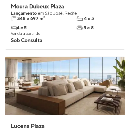
Moura Dubeux Plaza
Lançamento
em
São José
,
Recife
348 e 697 m²
4 e 5
4 e 5
5 e 8
Venda a partir de
Sob Consulta
Lucena Plaza