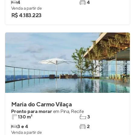
4
4
Venda a partir de
R$ 4.183.223
Maria do Carmo Vilaça
Pronto para morar
em
Pina
,
Recife
130 m²
3
3 e 4
2
Venda a partir de