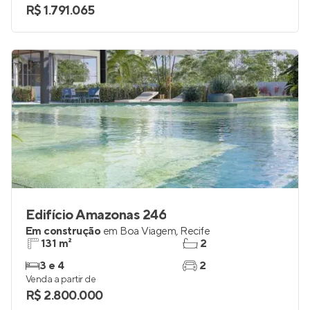
R$ 1.791.065
Edifício Amazonas 246
Em construção
em
Boa Viagem
,
Recife
131 m²
2
3 e 4
2
Venda a partir de
R$ 2.800.000