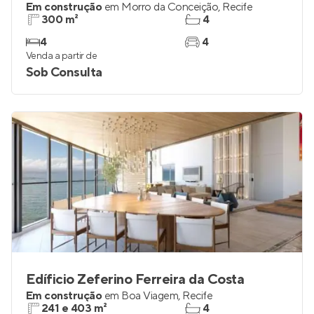
Em construção
em
Morro da Conceição
,
Recife
300 m²
4
4
4
Venda a partir de
Sob Consulta
Edíficio Zeferino Ferreira da Costa
Em construção
em
Boa Viagem
,
Recife
241 e 403 m²
4