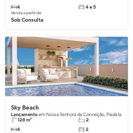
4
4 e 5
Venda a partir de
Sob Consulta
Sky Beach
Lançamento
em
Nossa Senhora da Conceição
,
Paulista
128 m²
2
4
2