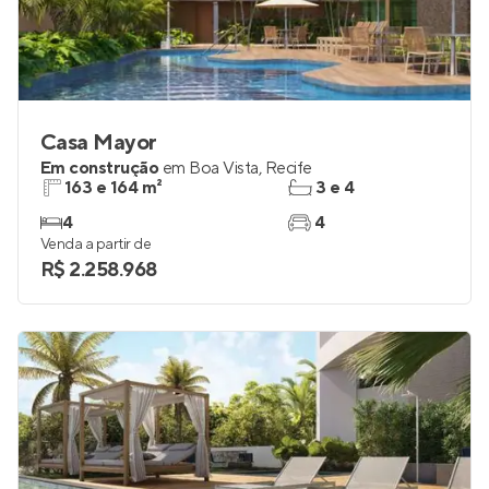
Casa Mayor
Em construção
em
Boa Vista
,
Recife
163 e 164 m²
3 e 4
4
4
Venda a partir de
R$ 2.258.968