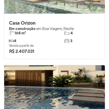
Casa Orizon
Em construção
em
Boa Viagem
,
Recife
168 m²
4
4
3
Venda a partir de
R$ 2.407.031