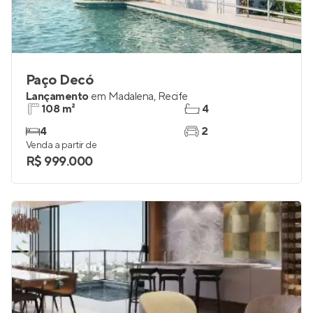
Paço Decó
Lançamento
em
Madalena
,
Recife
108 m²
4
4
2
Venda a partir de
R$ 999.000