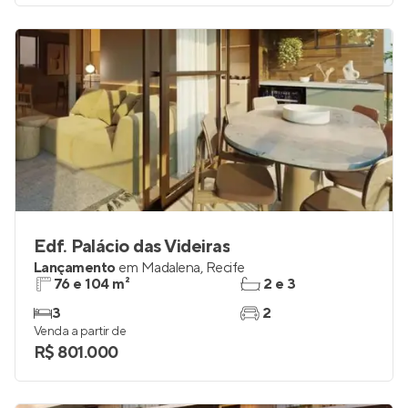
Edf. Palácio das Videiras
Lançamento
em
Madalena
,
Recife
76 e 104 m²
2 e 3
3
2
Venda a partir de
R$ 801.000