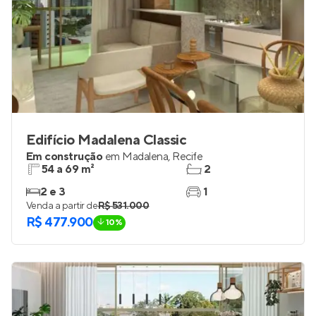
Edifício Madalena Classic
Em construção
em
Madalena
,
Recife
54 a 69 m²
2
2 e 3
1
Venda a partir de
R$ 531.000
R$ 477.900
10%