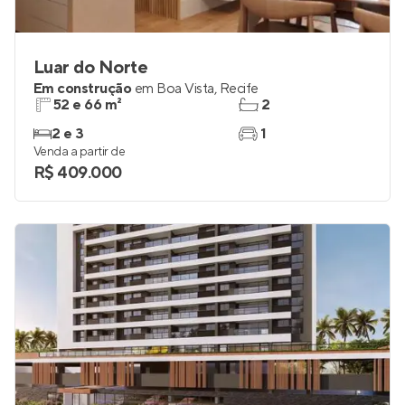
Luar do Norte
Em construção
em
Boa Vista
,
Recife
52 e 66 m²
2
2 e 3
1
Venda a partir de
R$ 409.000