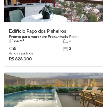
Edifício Paço dos Pinheiros
Pronto para morar
em
Encruzilhada
,
Recife
84 m²
2
3
2
Venda a partir de
R$ 828.000