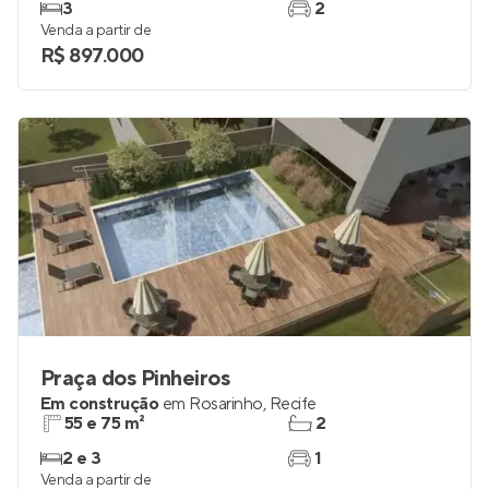
3
2
Venda a partir de
R$ 897.000
Praça dos Pinheiros
Em construção
em
Rosarinho
,
Recife
55 e 75 m²
2
2 e 3
1
Venda a partir de