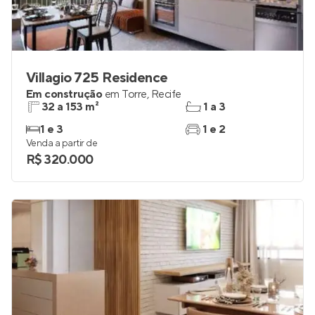
Villagio 725 Residence
Em construção
em
Torre
,
Recife
32 a 153 m²
1 a 3
1 e 3
1 e 2
Venda a partir de
R$ 320.000