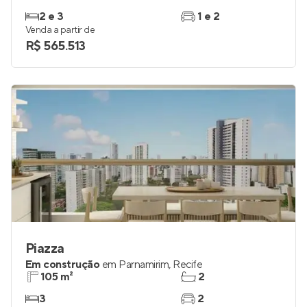
2 e 3
1 e 2
Venda a partir de
R$ 565.513
Piazza
Em construção
em
Parnamirim
,
Recife
105 m²
2
3
2