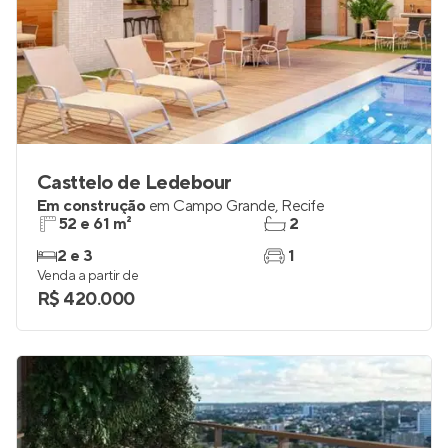
Casttelo de Ledebour
Em construção
em
Campo Grande
,
Recife
52 e 61 m²
2
2 e 3
1
Venda a partir de
R$ 420.000