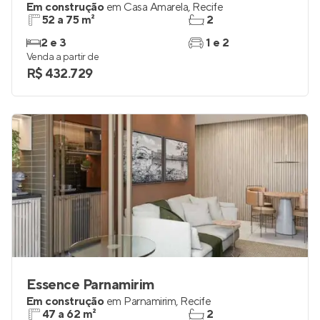
Em construção
em
Casa Amarela
,
Recife
52 a 75 m²
2
2 e 3
1 e 2
Venda a partir de
R$ 432.729
Essence Parnamirim
Em construção
em
Parnamirim
,
Recife
47 a 62 m²
2