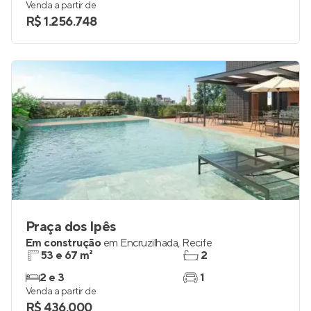
Venda a partir de
R$ 1.256.748
Praça dos Ipês
Em construção
em
Encruzilhada
,
Recife
53 e 67 m²
2
2 e 3
1
Venda a partir de
R$ 436.000