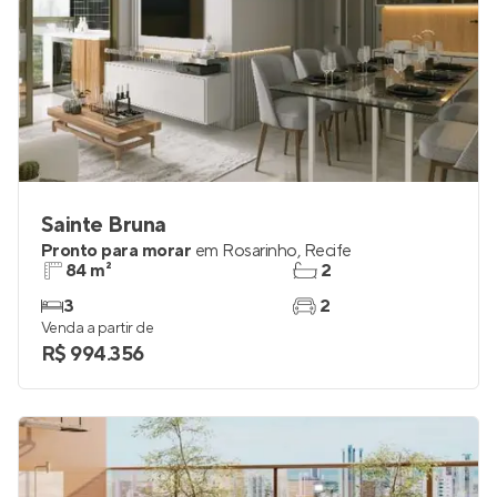
Sainte Bruna
Pronto para morar
em
Rosarinho
,
Recife
84 m²
2
3
2
Venda a partir de
R$ 994.356