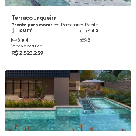
Terraço Jaqueira
Pronto para morar
em
Parnamirim
,
Recife
160 m²
4 e 5
3 e 4
3
Venda a partir de
R$ 2.523.259