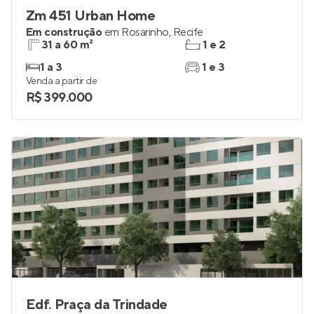
Zm 451 Urban Home
Em construção
em
Rosarinho
,
Recife
31 a 60 m²
1 e 2
1 a 3
1 e 3
Venda a partir de
R$ 399.000
Edf. Praça da Trindade