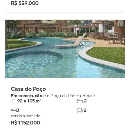
R$ 529.000
Casa do Poço
Em construção
em
Poço da Panela
,
Recife
92 e 105 m²
2
3
2
Venda a partir de
R$ 1.152.000