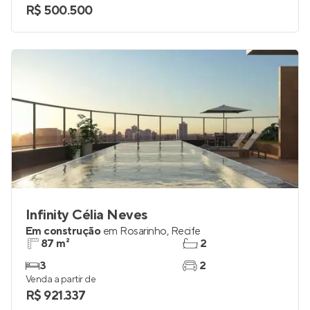
R$ 500.500
Infinity Célia Neves
Em construção
em
Rosarinho
,
Recife
87 m²
2
3
2
Venda a partir de
R$ 921.337