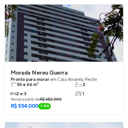
Morada Nereu Guerra
Pronto para morar
em
Casa Amarela
,
Recife
56 e 66 m²
2
2 e 3
1
Venda a partir de
R$ 652.000
R$ 554.000
15%