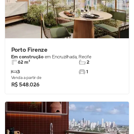
Porto Firenze
Em construção
em
Encruzilhada
,
Recife
62 m²
2
3
1
Venda a partir de
R$ 548.026