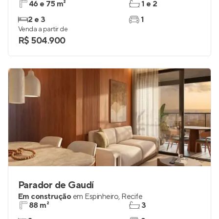
46 e 75 m²
1 e 2
2 e 3
1
Venda a partir de
R$ 504.900
Parador de Gaudí
Em construção
em
Espinheiro
,
Recife
88 m²
3