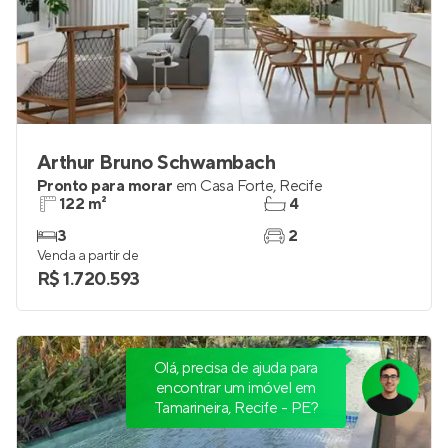
Arthur Bruno Schwambach
Pronto para morar
em
Casa Forte
,
Recife
122 m²
4
3
2
Venda a partir de
R$ 1.720.593
Olá, precisa de ajuda para
encontrar um imóvel em
Tamarineira, Recife - PE?