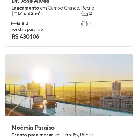
Dr. José Alves
Lançamento
em
Campo Grande
,
Recife
51 e 63 m²
2
2 e 3
1
Venda a partir de
R$ 430.106
Noêmia Paraíso
Pronto para morar
em
Torreão
,
Recife