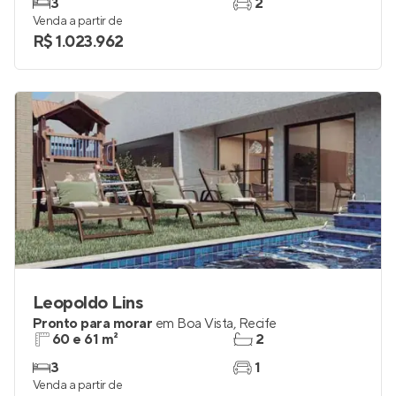
3
2
Venda a partir de
R$ 1.023.962
Leopoldo Lins
Pronto para morar
em
Boa Vista
,
Recife
60 e 61 m²
2
3
1
Venda a partir de