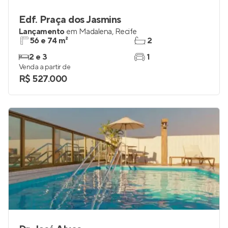
Edf. Praça dos Jasmins
Lançamento
em
Madalena
,
Recife
56 e 74 m²
2
2 e 3
1
Venda a partir de
R$ 527.000