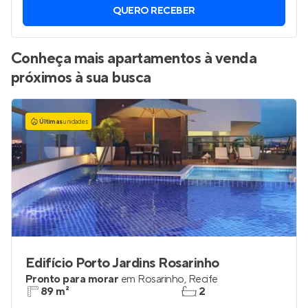
QUERO RECEBER
Conheça mais apartamentos à venda
próximos à sua busca
Últimas
unidades
Edifício Porto Jardins Rosarinho
Pronto para morar
em
Rosarinho
,
Recife
89 m²
2