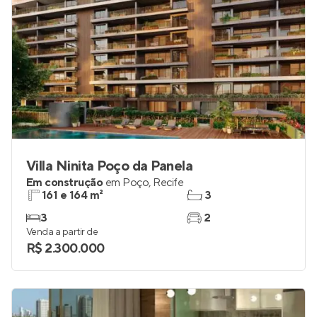
Villa Ninita Poço da Panela
Em construção
em
Poço
,
Recife
161 e 164 m²
3
3
2
Venda a partir de
R$ 2.300.000