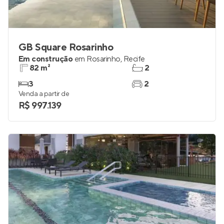
GB Square Rosarinho
Em construção
em
Rosarinho
,
Recife
82 m²
2
3
2
Venda a partir de
R$ 997.139