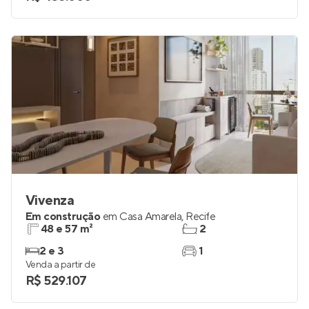
Vivenza
Em construção
em
Casa Amarela
,
Recife
48 e 57 m²
2
2 e 3
1
Venda a partir de
R$ 529.107