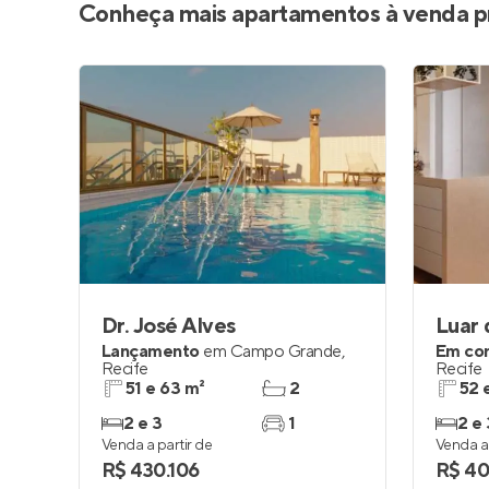
Conheça mais apartamentos à venda p
Dr. José Alves
Luar 
Lançamento
em
Campo Grande
,
Em co
Recife
Recife
51 e 63 m²
2
52 
2 e 3
1
2 e 
Venda a partir de
Venda a 
R$ 430.106
R$ 40