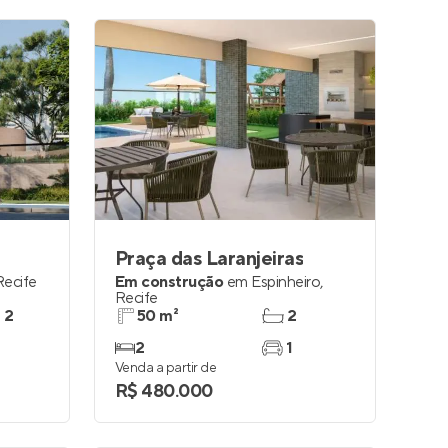
Praça das Laranjeiras
Recife
Em construção
em
Espinheiro
,
Recife
e 2
50 m²
2
2
1
Venda a partir de
R$ 480.000