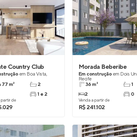
te Country Club
Morada Beberibe
nstrução
em
Boa Vista
,
Em construção
em
Dois Un
Recife
a 77 m²
2
36 m²
1
1 e 2
2
0
partir de
Venda a partir de
5.029
R$ 241.102