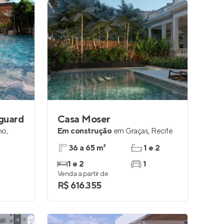
guard
Casa Moser
ho
,
Em construção
em
Graças
,
Recife
36 a 65 m²
1 e 2
1 e 2
1
Venda a partir de
R$ 616.355