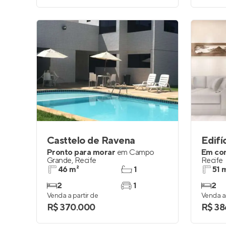
Casttelo de Ravena
Edifí
Pronto para morar
em
Campo
Em co
Grande
,
Recife
Recife
46 m²
1
51 
2
1
2
Venda a partir de
Venda a 
R$ 370.000
R$ 38