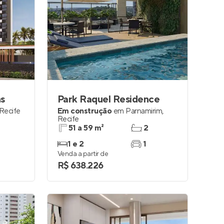
ns
Park Raquel Residence
Recife
Em construção
em
Parnamirim
,
Recife
51 a 59 m²
2
1 e 2
1
Venda a partir de
R$ 638.226