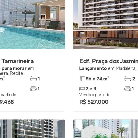
 Tamarineira
Edf. Praça dos Jasmi
 para morar
em
Lançamento
em
Madalena
,
eira
,
Recife
m²
1
56 e 74 m²
2
1
2 e 3
1
partir de
Venda a partir de
9.468
R$ 527.000