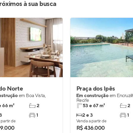
róximos à sua busca
do Norte
Praça dos Ipês
nstrução
em
Boa Vista
,
Em construção
em
Encruzi
Recife
e 66 m²
2
53 e 67 m²
2
3
1
2 e 3
1
partir de
Venda a partir de
9.000
R$ 436.000