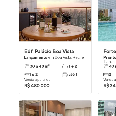
Edf. Palácio Boa Vista
Forte
Lançamento
em
Boa Vista
,
Recife
Pronto
Tamarin
30 a 48 m²
1 e 2
40 
1 e 2
até 1
2
Venda a partir de
Venda a 
R$ 480.000
R$ 34