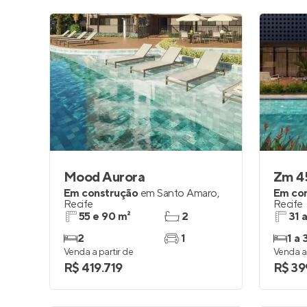
Mood Aurora
Zm 4
Em construção
em
Santo Amaro
,
Em co
Recife
Recife
55 e 90 m²
2
31 
2
1
1 a 
Venda a partir de
Venda a 
R$ 419.719
R$ 39