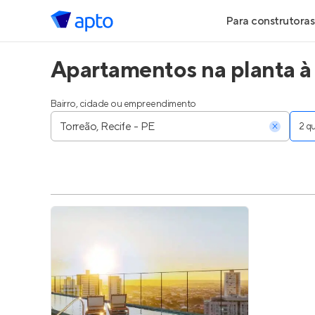
Para construtoras
Apartamentos na planta à 
Geração de Le
Geração de Vis
Bairro, cidade ou empreendimento
2 
Geração de Ve
Maiores Const
Parcerias Imobi
Anunciar Imóve
Entrar no Pa