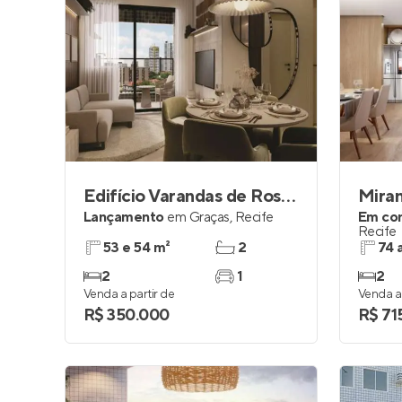
Edifício Varandas de Rosa e Silva
Miran
Lançamento
em
Graças
,
Recife
Em co
Recife
53 e 54 m²
2
74 
2
1
2
Venda a partir de
Venda a 
R$ 350.000
R$ 71