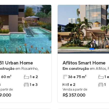
51 Urban Home
Aflitos Smart Home
nstrução
em
Rosarinho
,
Em construção
em
Aflitos
,
a 60 m²
1 e 2
36 e 75 m²
1 
3
1 e 3
1 e 2
1
partir de
Venda a partir de
9.000
R$ 357.000