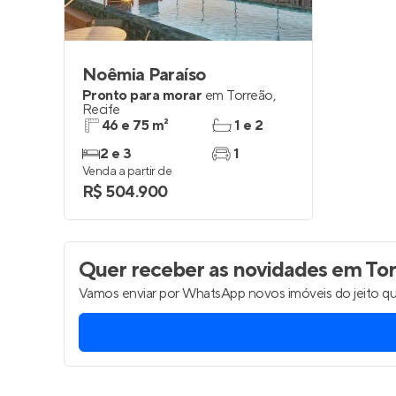
Noêmia Paraíso
Pronto para morar
em
Torreão
,
Recife
46 e 75 m²
1 e 2
2 e 3
1
Venda a partir de
R$ 504.900
Quer receber as novidades
em Tor
Vamos enviar por WhatsApp novos imóveis do jeito qu