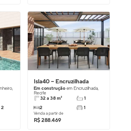
Isla40 – Encruzilhada
inheiro
,
Em construção
em
Encruzilhada
,
Recife
32 a 38 m²
1
 2
2
1
Venda a partir de
R$ 288.469