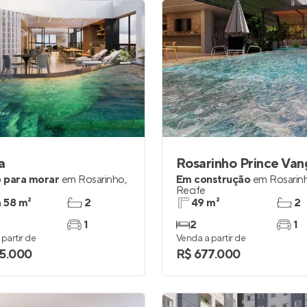
a
Rosarinho Prince Van
 para morar
em
Rosarinho
,
Em construção
em
Rosarin
Recife
a 58 m²
2
49 m²
2
1
2
1
partir de
Venda a partir de
5.000
R$ 677.000