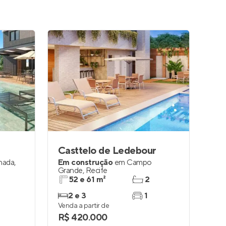
Casttelo de Ledebour
lhada
,
Em construção
em
Campo
Grande
,
Recife
52 e 61 m²
2
2 e 3
1
Venda a partir de
R$ 420.000