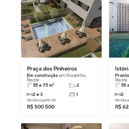
Praça dos Pinheiros
Istóri
Em construção
em
Rosarinho
,
Pronto
Recife
Recife
55 e 75 m²
2
55 
2 e 3
1
2
Venda a partir de
Venda a 
R$ 500.500
R$ 62