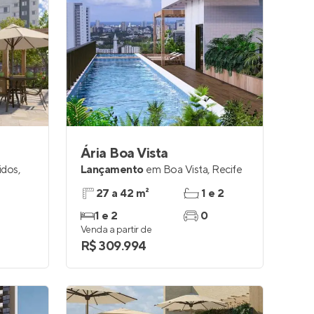
Ária Boa Vista
idos
,
Lançamento
em
Boa Vista
,
Recife
27 a 42 m²
1 e 2
1 e 2
0
Venda a partir de
R$ 309.994