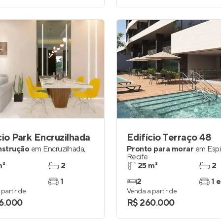
cio Park Encruzilhada
Edifício Terraço 48
nstrução
em
Encruzilhada
,
Pronto para morar
em
Esp
Recife
m²
2
25 m²
2
1
2
1 e
partir de
Venda a partir de
6.000
R$ 260.000