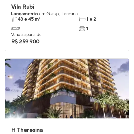
Vila Rubi
Lançamento
em
Gurupi
,
Teresina
43 e 45 m²
1 e 2
2
1
Venda a partir de
R$ 259.900
H Theresina