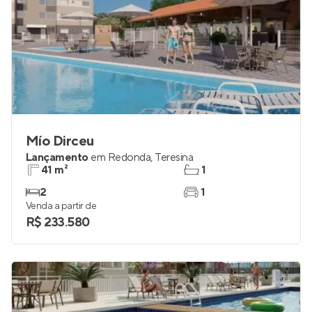
Mío Dirceu
Lançamento
em
Redonda
,
Teresina
41 m²
1
2
1
Venda a partir de
R$ 233.580