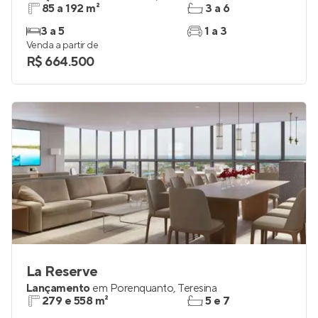
85 a 192 m²
3 a 6
3 a 5
1 a 3
Venda a partir de
R$ 664.500
La Reserve
Lançamento
em
Porenquanto
,
Teresina
279 e 558 m²
5 e 7