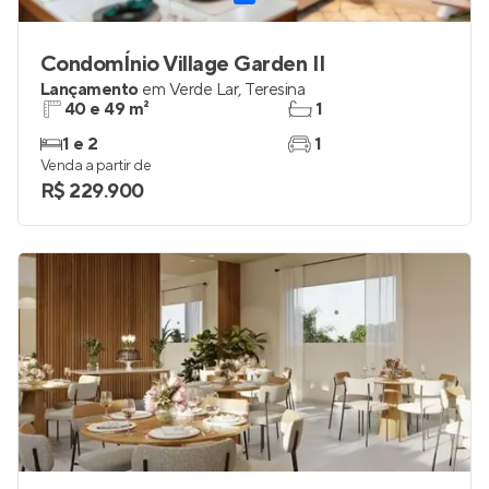
CondomÍnio Village Garden II
Lançamento
em
Verde Lar
,
Teresina
40 e 49 m²
1
1 e 2
1
Venda a partir de
R$ 229.900