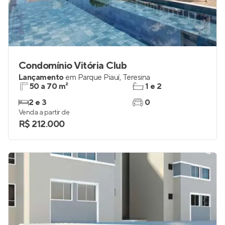
Condomínio Vitória Club
Lançamento
em
Parque Piauí
,
Teresina
50 a 70 m²
1 e 2
2 e 3
0
Venda a partir de
R$ 212.000