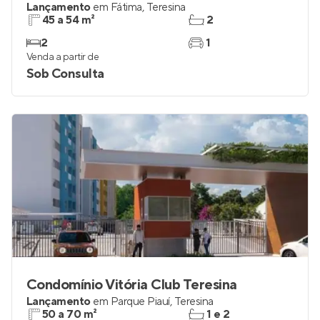
Lançamento
em
Fátima
,
Teresina
45 a 54 m²
2
2
1
Venda a partir de
Sob Consulta
Condomínio Vitória Club Teresina
Lançamento
em
Parque Piauí
,
Teresina
50 a 70 m²
1 e 2