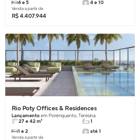
4 e 5
4 e 10
Venda a partir de
R$ 4.407.944
Rio Poty Offices & Residences
Lançamento
em
Porenquanto
,
Teresina
27 e 42 m²
1
1 e 2
até 1
Venda a partir de