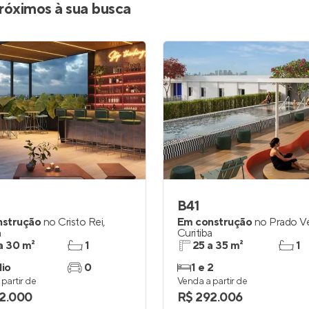
róximos à sua busca
B41
nstrução
no
Cristo Rei
,
Em construção
no
Prado V
a
Curitiba
a 30 m²
1
25 a 35 m²
1
dio
0
1 e 2
partir de
Venda a partir de
2.000
R$ 292.006