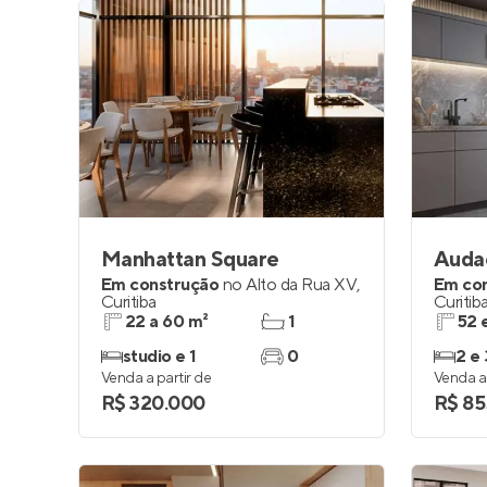
Manhattan Square
Auda
Em construção
no
Alto da Rua XV
,
Em co
Curitiba
Curitib
22 a 60 m²
1
52 
studio e 1
0
2 e 
Venda a partir de
Venda a 
R$ 320.000
R$ 85