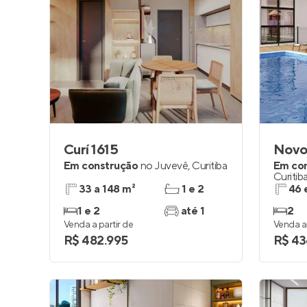
Curí 1615
Novo
Em construção
no
Juvevê
,
Curitiba
Em co
Curitib
33 a 148 m²
1 e 2
46 
1 e 2
até 1
2
Venda a partir de
Venda a 
R$ 482.995
R$ 43