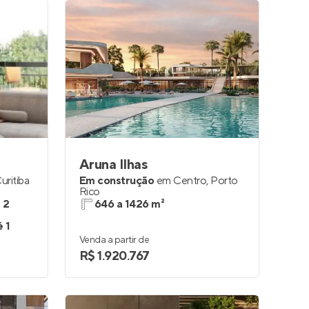
Aruna Ilhas
uritiba
Em construção
em
Centro
,
Porto
Rico
e 2
646 a 1426 m²
é 1
Venda a partir de
R$ 1.920.767