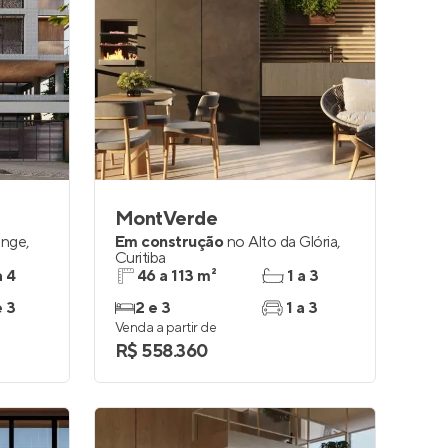
MontVerde
ange
,
Em construção
no
Alto da Glória
,
Curitiba
a 4
46 a 113 m²
1 a 3
e 3
2 e 3
1 a 3
Venda a partir de
R$ 558.360