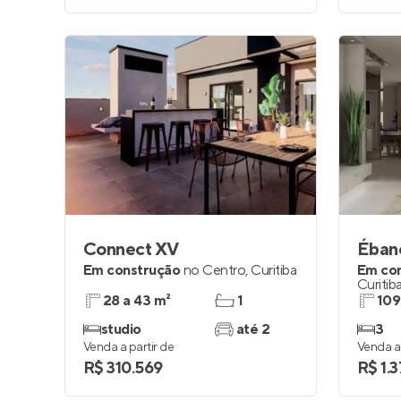
Connect XV
Ébano
Em construção
no
Centro
,
Curitiba
Em co
Curitib
28 a 43 m²
1
109
studio
até 2
3
Venda a partir de
Venda a 
R$ 310.569
R$ 1.