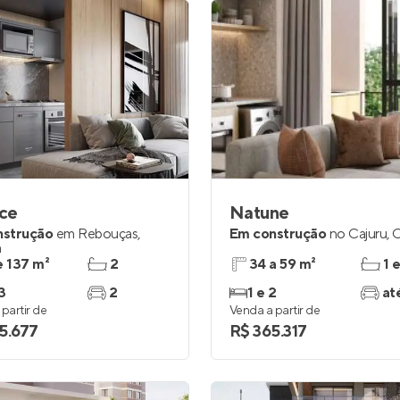
ce
Natune
nstrução
em
Rebouças
,
Em construção
no
Cajuru
,
C
a
e 137 m²
2
34 a 59 m²
1 
3
2
1 e 2
at
partir de
Venda a partir de
5.677
R$ 365.317