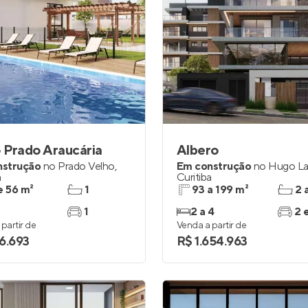
 Prado Araucária
Albero
nstrução
no
Prado Velho
,
Em construção
no
Hugo L
a
Curitiba
e 56 m²
1
93 a 199 m²
2 
1
2 a 4
2 
partir de
Venda a partir de
6.693
R$ 1.654.963