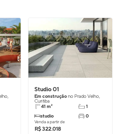
Studio 01
elho
,
Em construção
no
Prado Velho
,
Curitiba
41 m²
1
studio
0
Venda a partir de
R$ 322.018