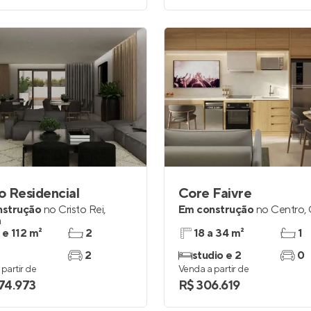
 Residencial
Core Faivre
nstrução
no
Cristo Rei
,
Em construção
no
Centro
,
a
 e 112 m²
2
18 a 34 m²
1
2
studio e 2
0
partir de
Venda a partir de
374.973
R$ 306.619