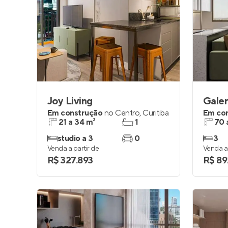
Joy Living
Galer
Em construção
no
Centro
,
Curitiba
Em co
21 a 34 m²
1
70 
studio a 3
0
3
Venda a partir de
Venda a 
R$ 327.893
R$ 89