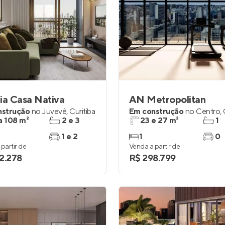
ia Casa Nativa
AN Metropolitan
nstrução
no
Juvevê
,
Curitiba
Em construção
no
Centro
,
a 108 m²
2 e 3
23 e 27 m²
1
1 e 2
1
0
partir de
Venda a partir de
2.278
R$ 298.799