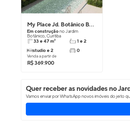
My Place Jd. Botânico By Helbor
Em construção
no
Jardim
Botânico
,
Curitiba
33 e 47 m²
1 e 2
studio e 2
0
Venda a partir de
R$ 369.900
Quer receber as novidades
no Jard
Vamos enviar por WhatsApp novos imóveis do jeito qu