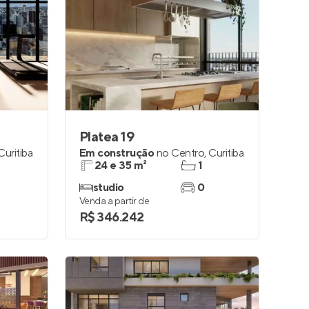
Platea 19
Curitiba
Em construção
no
Centro
,
Curitiba
24 e 35 m²
1
studio
0
Venda a partir de
R$ 346.242