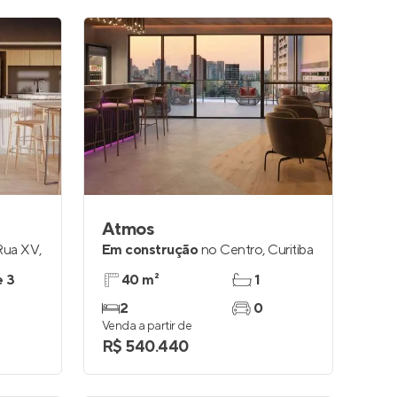
Atmos
 Rua XV
,
Em construção
no
Centro
,
Curitiba
e 3
40 m²
1
2
0
Venda a partir de
R$ 540.440