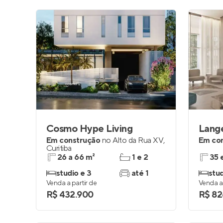
Cosmo Hype Living
Lange
Em construção
no
Alto da Rua XV
,
Em co
Curitiba
26 a 66 m²
1 e 2
35 
studio e 3
até 1
stud
Venda a partir de
Venda a 
R$ 432.900
R$ 82