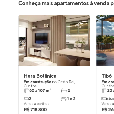
Conheça mais apartamentos à venda p
Hera Botânica
Tibó
Em construção
no
Cristo Rei
,
Em co
Curitiba
Curitib
60 a 107 m²
2
20 
2
1 e 2
stu
Venda a partir de
Venda a 
R$ 718.800
R$ 26