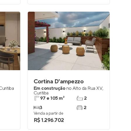
Cortina D'ampezzo
Curitiba
Em construção
no
Alto da Rua XV
,
Curitiba
97 e 105 m²
2
3
2
Venda a partir de
R$ 1.296.702