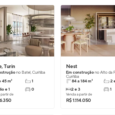
, Turin
Nest
nstrução
no
Batel
,
Curitiba
Em construção
no
Alto da
Curitiba
e 45 m²
1
84 a 184 m²
2 
io e 1
0
2 e 3
1
partir de
Venda a partir de
6.350
R$ 1.114.050