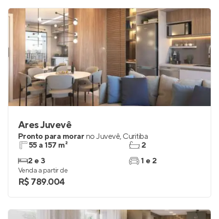
Ares Juvevê
Pronto para morar
no
Juvevê
,
Curitiba
55 a 157 m²
2
2 e 3
1 e 2
Venda a partir de
R$ 789.004