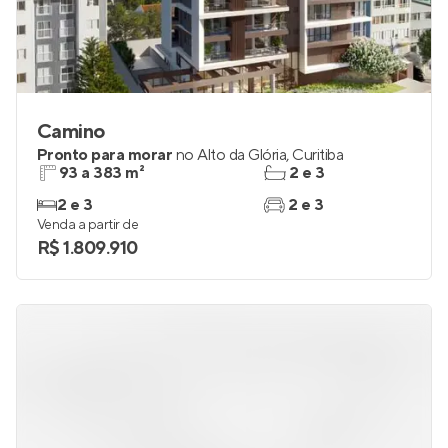
Camino
Pronto para morar
no
Alto da Glória
,
Curitiba
93 a 383 m²
2 e 3
2 e 3
2 e 3
Venda a partir de
R$ 1.809.910