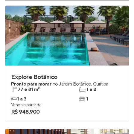
Explore Botânico
Pronto para morar
no
Jardim Botânico
,
Curitiba
77 e 81 m²
1 e 2
1 a 3
1
Venda a partir de
R$ 948.900