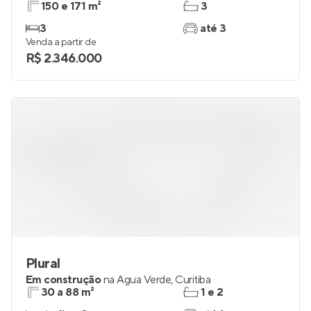
150 e 171 m²
3
3
até 3
Venda a partir de
R$ 2.346.000
Plural
Em construção
na
Água Verde
,
Curitiba
30 a 88 m²
1 e 2