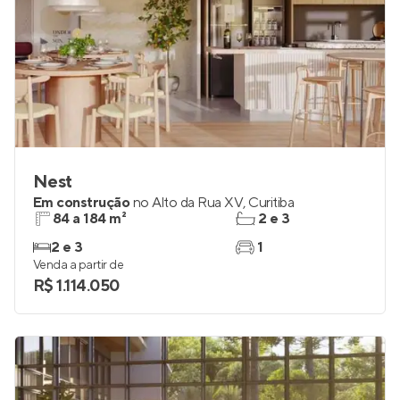
Nest
Em construção
no
Alto da Rua XV
,
Curitiba
84 a 184 m²
2 e 3
2 e 3
1
Venda a partir de
R$ 1.114.050