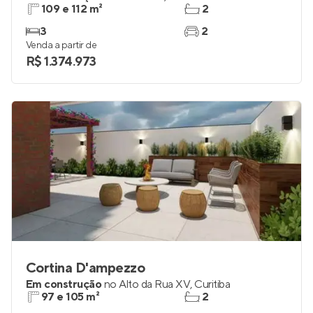
109 e 112 m²
2
3
2
Venda a partir de
R$ 1.374.973
Cortina D'ampezzo
Em construção
no
Alto da Rua XV
,
Curitiba
97 e 105 m²
2