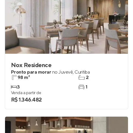
Nox Residence
Pronto para morar
no
Juvevê
,
Curitiba
98 m²
2
3
1
Venda a partir de
R$ 1.346.482