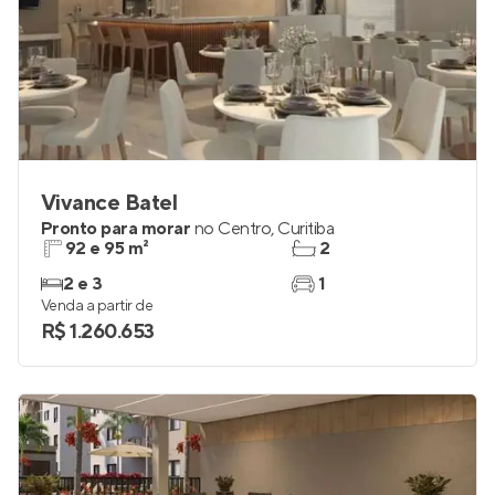
Vivance Batel
Pronto para morar
no
Centro
,
Curitiba
92 e 95 m²
2
2 e 3
1
Venda a partir de
R$ 1.260.653