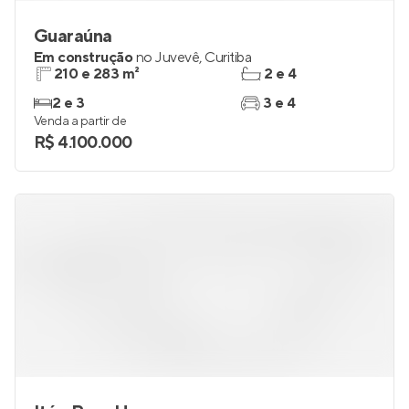
Guaraúna
Em construção
no
Juvevê
,
Curitiba
210 e 283 m²
2 e 4
2 e 3
3 e 4
Venda a partir de
R$ 4.100.000