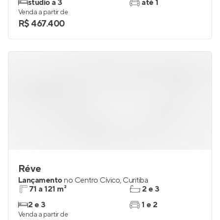
studio a 3
até 1
Venda a partir de
R$ 467.400
Réve
Lançamento
no
Centro Cívico
,
Curitiba
71 a 121 m²
2 e 3
2 e 3
1 e 2
Venda a partir de