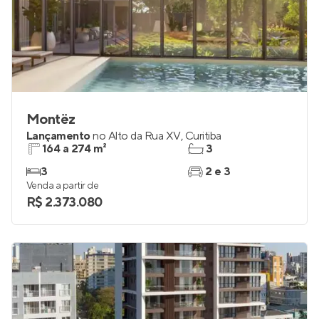
Montëz
Lançamento
no
Alto da Rua XV
,
Curitiba
164 a 274 m²
3
3
2 e 3
Venda a partir de
R$ 2.373.080