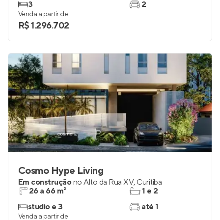
3
2
Venda a partir de
R$ 1.296.702
Cosmo Hype Living
Em construção
no
Alto da Rua XV
,
Curitiba
26 a 66 m²
1 e 2
studio e 3
até 1
Venda a partir de