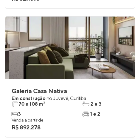
Galeria Casa Nativa
Em construção
no
Juvevê
,
Curitiba
70 a 108 m²
2 e 3
3
1 e 2
Venda a partir de
R$ 892.278