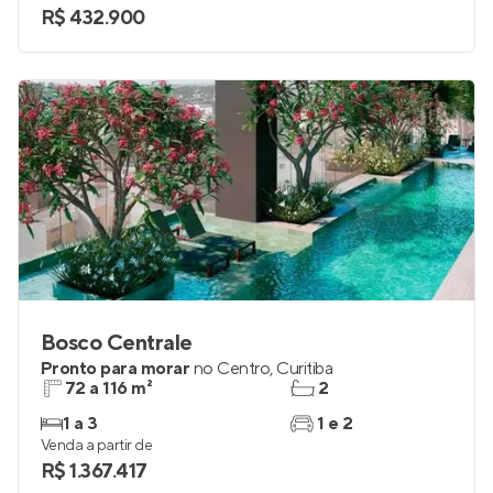
R$ 432.900
Bosco Centrale
Pronto para morar
no
Centro
,
Curitiba
72 a 116 m²
2
1 a 3
1 e 2
Venda a partir de
R$ 1.367.417