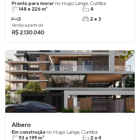
Pronto para morar
no
Hugo Lange
,
Curitiba
148 e 226 m²
4
3
2 e 3
Venda a partir de
R$ 2.130.040
Albero
Em construção
no
Hugo Lange
,
Curitiba
93 a 199 m²
2 a 4