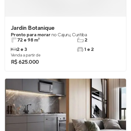
Jardin Botanique
Pronto para morar
no
Cajuru
,
Curitiba
72 e 98 m²
2
2 e 3
1 e 2
Venda a partir de
R$ 625.000