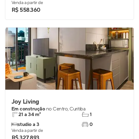
Venda a partir de
R$ 558.360
Joy Living
Em construção
no
Centro
,
Curitiba
21 a 34 m²
1
studio a 3
0
Venda a partir de
R$ 327.893