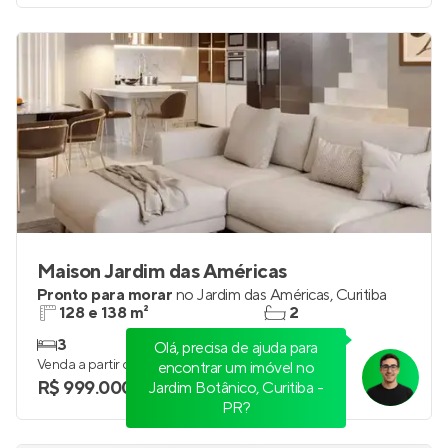
Maison Jardim das Américas
Pronto para morar
no
Jardim das Américas
,
Curitiba
128 e 138 m²
2
3
2
Olá, precisa de ajuda para
Venda a partir de
encontrar um imóvel no
R$ 999.000
Jardim Botânico, Curitiba -
PR?