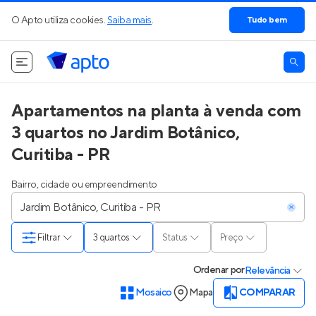
O Apto utiliza cookies.
Saiba mais
.
Tudo bem
Apartamentos na planta à venda com
3 quartos no Jardim Botânico,
Curitiba - PR
Bairro, cidade ou empreendimento
Filtrar
3 quartos
Status
Preço
Ordenar
por
Relevância
Mosaico
Mapa
COMPARAR