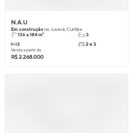
N.A.U
Em construção
no
Juvevê
,
Curitiba
136 a 184 m²
3
3
2 e 3
Venda a partir de
R$ 2.268.000