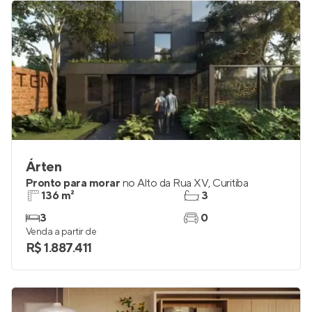
Árten
Pronto para morar
no
Alto da Rua XV
,
Curitiba
136 m²
3
3
0
Venda a partir de
R$ 1.887.411