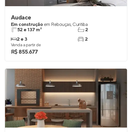
Audace
Em construção
em
Rebouças
,
Curitiba
52 e 137 m²
2
2 e 3
2
Venda a partir de
R$ 855.677