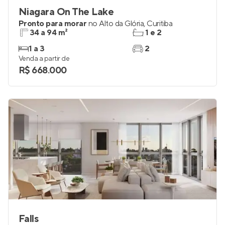
Niagara On The Lake
Pronto para morar
no
Alto da Glória
,
Curitiba
34 a 94 m²
1 e 2
1 a 3
2
Venda a partir de
R$ 668.000
Falls