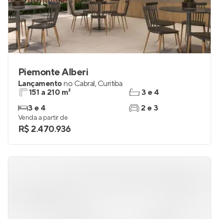
Piemonte Alberi
Lançamento
no
Cabral
,
Curitiba
151 a 210 m²
3 e 4
3 e 4
2 e 3
Venda a partir de
R$ 2.470.936