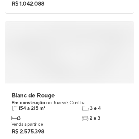
R$ 1.042.088
Blanc de Rouge
Em construção
no
Juvevê
,
Curitiba
154 a 215 m²
3 e 4
3
2 e 3
Venda a partir de
R$ 2.575.398