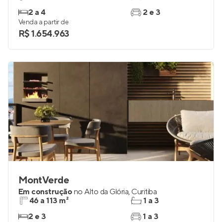
2 a 4
2 e 3
Venda a partir de
R$ 1.654.963
MontVerde
Em construção
no
Alto da Glória
,
Curitiba
46 a 113 m²
1 a 3
2 e 3
1 a 3