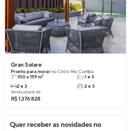
Gran Solare
Pronto para morar
no
Cristo Rei
,
Curitiba
100 a 159 m²
1 e 3
2 e 3
2 e 3
Venda a partir de
R$ 1.376.828
Quer receber as novidades
no