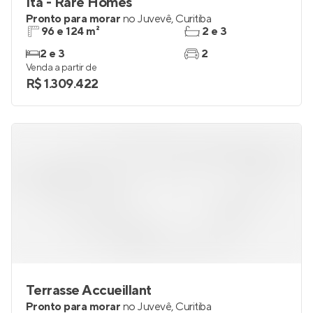
Itá - Rare Homes
Pronto para morar
no
Juvevê
,
Curitiba
96 e 124 m²
2 e 3
2 e 3
2
Venda a partir de
R$ 1.309.422
Terrasse Accueillant
Pronto para morar
no
Juvevê
,
Curitiba