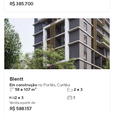
R$ 385.700
Blentt
Em construção
no
Portão
,
Curitiba
58 e 107 m²
2 e 3
2 e 3
1
Venda a partir de
R$ 588.157