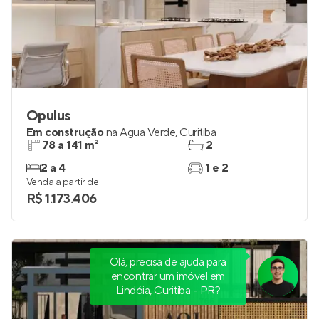
Opulus
Em construção
na
Água Verde
,
Curitiba
78 a 141 m²
2
2 a 4
1 e 2
Venda a partir de
R$ 1.173.406
Olá, precisa de ajuda para
encontrar um imóvel em
Lindóia, Curitiba - PR?