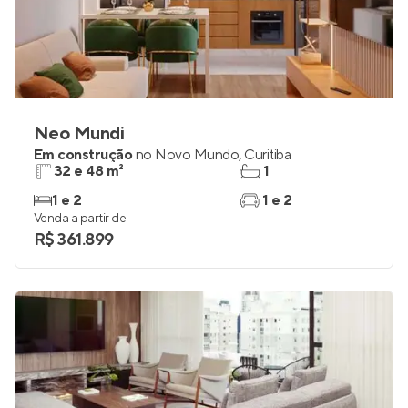
Neo Mundi
Em construção
no
Novo Mundo
,
Curitiba
32 e 48 m²
1
1 e 2
1 e 2
Venda a partir de
R$ 361.899