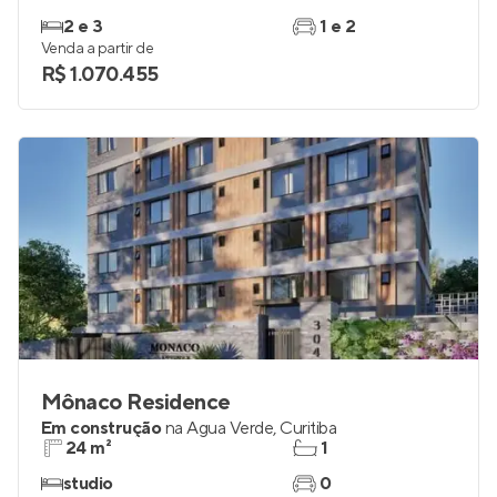
2 e 3
1 e 2
Venda a partir de
R$ 1.070.455
Mônaco Residence
Em construção
na
Água Verde
,
Curitiba
24 m²
1
studio
0