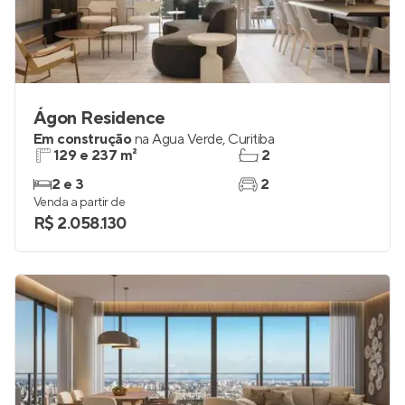
Ágon Residence
Em construção
na
Água Verde
,
Curitiba
129 e 237 m²
2
2 e 3
2
Venda a partir de
R$ 2.058.130