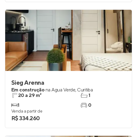
Sieg Arenna
Em construção
na
Água Verde
,
Curitiba
20 a 29 m²
1
1
0
Venda a partir de
R$ 334.260