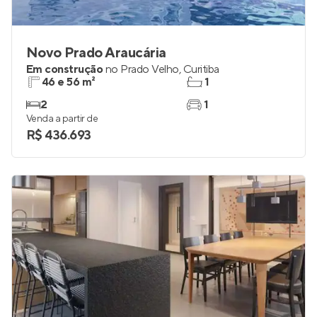
Novo Prado Araucária
Em construção
no
Prado Velho
,
Curitiba
46 e 56 m²
1
2
1
Venda a partir de
R$ 436.693