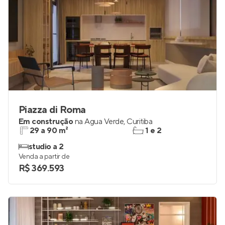
Piazza di Roma
Em construção
na
Água Verde
,
Curitiba
29 a 90 m²
1 e 2
studio a 2
Venda a partir de
R$ 369.593