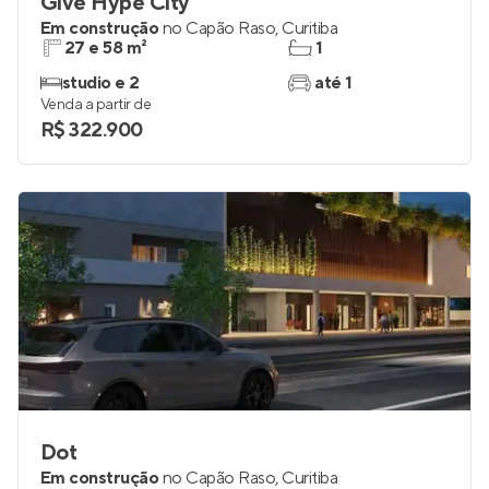
Give Hype City
Em construção
no
Capão Raso
,
Curitiba
27 e 58 m²
1
studio e 2
até 1
Venda a partir de
R$ 322.900
Dot
Em construção
no
Capão Raso
,
Curitiba