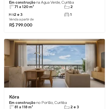
Em construção
na
Água Verde
,
Curitiba
71 a 120 m²
2
2 e 3
1
Venda a partir de
R$ 799.000
Kóra
Em construção
no
Portão
,
Curitiba
81 a 118 m²
2 e 3