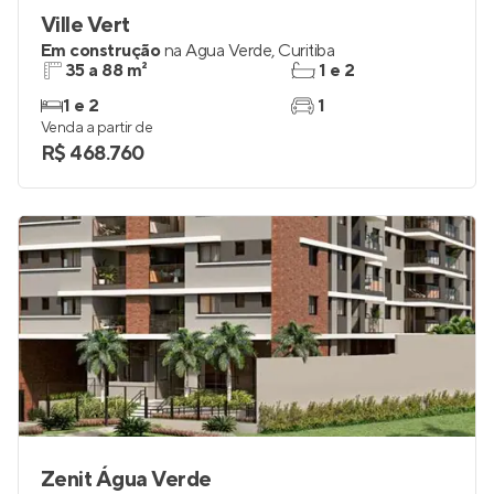
Ville Vert
Em construção
na
Água Verde
,
Curitiba
35 a 88 m²
1 e 2
1 e 2
1
Venda a partir de
R$ 468.760
Zenit Água Verde