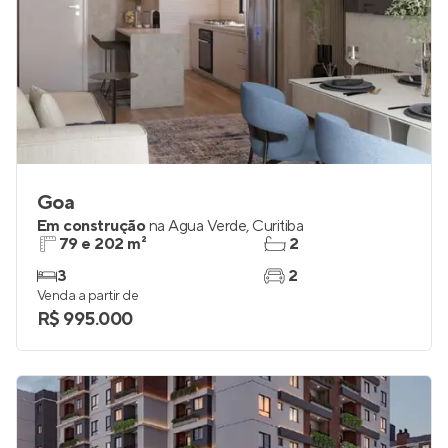
Goa
Em construção
na
Água Verde
,
Curitiba
79 e 202 m²
2
3
2
Venda a partir de
R$ 995.000