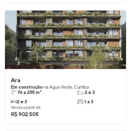
Ara
Em construção
na
Água Verde
,
Curitiba
76 a 255 m²
2 e 3
2 e 3
1 a 3
Venda a partir de
R$ 902.505