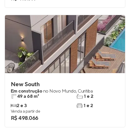
New South
Em construção
no
Novo Mundo
,
Curitiba
49 a 68 m²
1 e 2
2 e 3
1 e 2
Venda a partir de
R$ 498.066