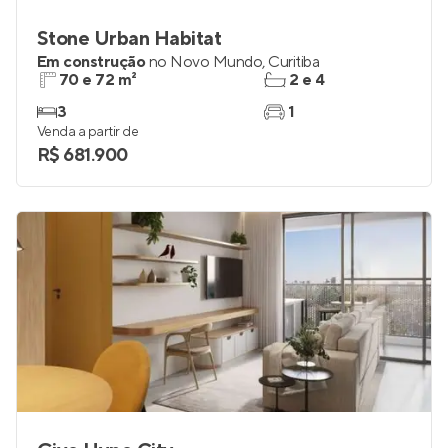
Stone Urban Habitat
Em construção
no
Novo Mundo
,
Curitiba
70 e 72 m²
2 e 4
3
1
Venda a partir de
R$ 681.900