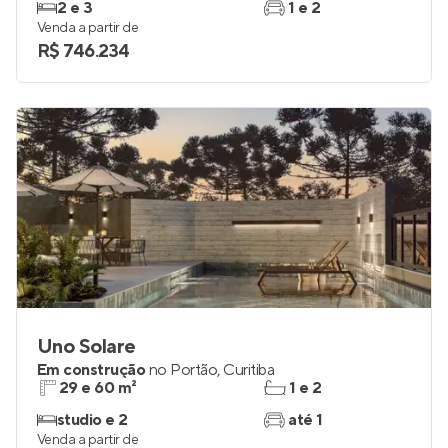
2 e 3
1 e 2
Venda a partir de
R$ 746.234
Uno Solare
Em construção
no
Portão
,
Curitiba
29 e 60 m²
1 e 2
studio e 2
até 1
Venda a partir de