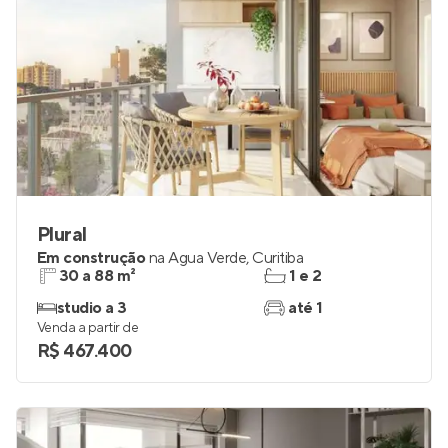
Plural
Em construção
na
Água Verde
,
Curitiba
30 a 88 m²
1 e 2
studio a 3
até 1
Venda a partir de
R$ 467.400