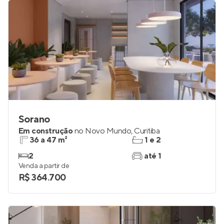
Sorano
Em construção
no
Novo Mundo
,
Curitiba
36 a 47 m²
1 e 2
2
até 1
Venda a partir de
R$ 364.700