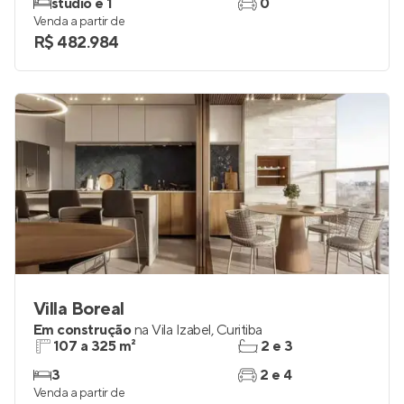
studio e 1
0
Venda a partir de
R$ 482.984
Villa Boreal
Em construção
na
Vila Izabel
,
Curitiba
107 a 325 m²
2 e 3
3
2 e 4
Venda a partir de