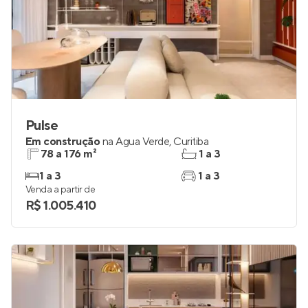
Pulse
Em construção
na
Água Verde
,
Curitiba
78 a 176 m²
1 a 3
1 a 3
1 a 3
Venda a partir de
R$ 1.005.410