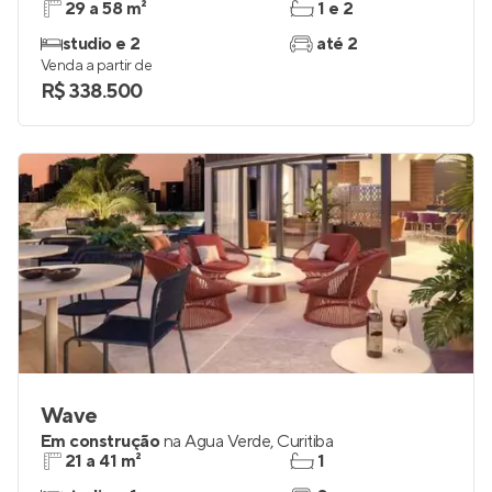
29 a 58 m²
1 e 2
studio e 2
até 2
Venda a partir de
R$ 338.500
Wave
Em construção
na
Água Verde
,
Curitiba
21 a 41 m²
1