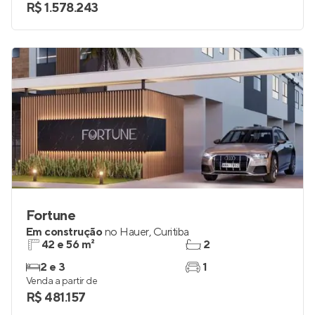
R$ 1.578.243
Fortune
Em construção
no
Hauer
,
Curitiba
42 e 56 m²
2
2 e 3
1
Venda a partir de
R$ 481.157