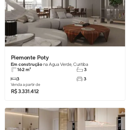
Piemonte Poty
Em construção
na
Água Verde
,
Curitiba
162 m²
3
3
3
Venda a partir de
R$ 3.331.412