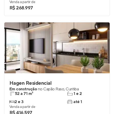
Venda a partir de
R$ 268.997
Hagen Residencial
Em construção
no
Capão Raso
,
Curitiba
52 a 71 m²
1 e 2
2 e 3
até 1
Venda a partir de
R$ 416.597