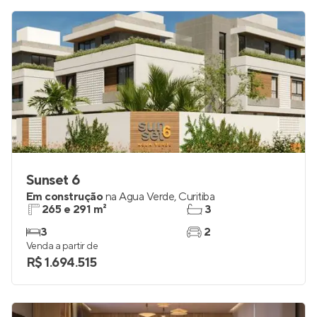
Sunset 6
Em construção
na
Água Verde
,
Curitiba
265 e 291 m²
3
3
2
Venda a partir de
R$ 1.694.515