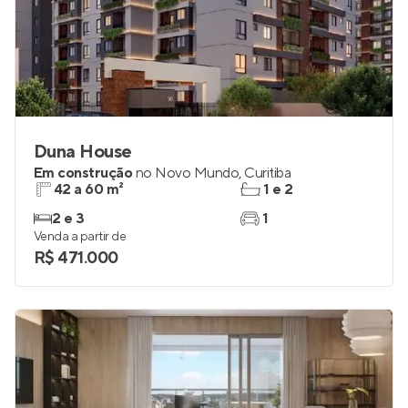
Duna House
Em construção
no
Novo Mundo
,
Curitiba
42 a 60 m²
1 e 2
2 e 3
1
Venda a partir de
R$ 471.000