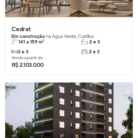
Cedrat
Em construção
na
Água Verde
,
Curitiba
141 a 159 m²
2 e 3
2 e 3
2 e 3
Venda a partir de
R$ 2.103.000