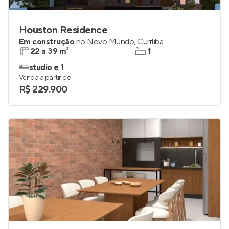
Houston Residence
Em construção
no
Novo Mundo
,
Curitiba
22 a 39 m²
1
studio e 1
Venda a partir de
R$ 229.900