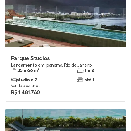
Parque Studios
Lançamento
em
Ipanema
,
Rio de Janeiro
35 e 66 m²
1 e 2
studio e 2
até 1
Venda a partir de
R$ 1.481.760