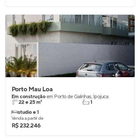
Porto Mau Loa
Em construção
em
Porto de Galinhas
,
Ipojuca
22 e 25 m²
1
studio e 1
Venda a partir de
R$ 232.246