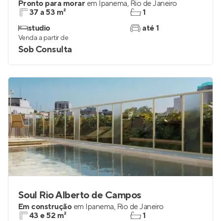
Pronto para morar
em
Ipanema
,
Rio de Janeiro
37 a 53 m²
1
studio
até 1
Venda a partir de
Sob Consulta
Soul Rio Alberto de Campos
Em construção
em
Ipanema
,
Rio de Janeiro
43 e 52 m²
1