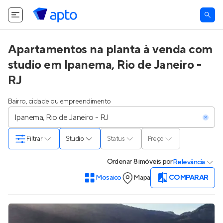
Apartamentos na planta à venda com
studio em Ipanema, Rio de Janeiro -
RJ
Bairro, cidade ou empreendimento
Filtrar
Studio
Status
Preço
Ordenar
8 imóveis
por
Relevância
Mosaico
Mapa
COMPARAR