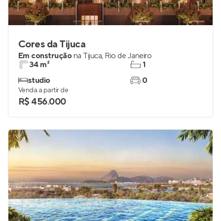
Cores da Tijuca
Em construção
na
Tijuca
,
Rio de Janeiro
34 m²
1
studio
0
Venda a partir de
R$ 456.000