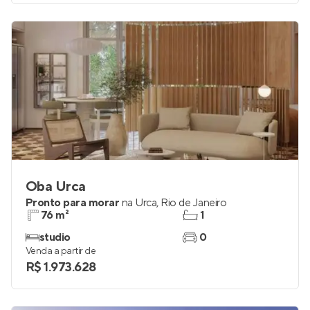
Oba Urca
Pronto para morar
na
Urca
,
Rio de Janeiro
76 m²
1
studio
0
Venda a partir de
R$ 1.973.628