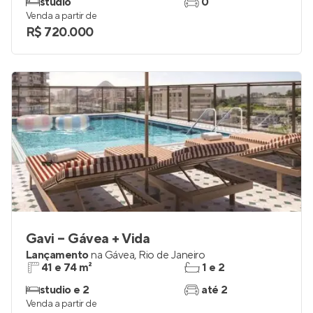
studio
0
Venda a partir de
R$ 720.000
Gavi – Gávea + Vida
Lançamento
na
Gávea
,
Rio de Janeiro
41 e 74 m²
1 e 2
studio e 2
até 2
Venda a partir de