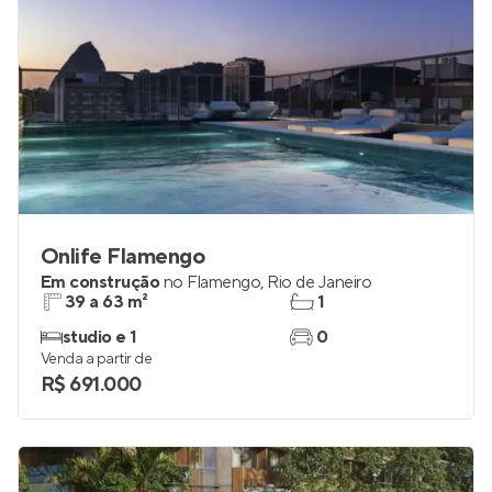
Onlife Flamengo
Em construção
no
Flamengo
,
Rio de Janeiro
39 a 63 m²
1
studio e 1
0
Venda a partir de
R$ 691.000