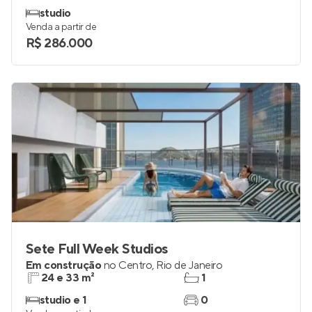
studio
Venda a partir de
R$ 286.000
Sete Full Week Studios
Em construção
no
Centro
,
Rio de Janeiro
24 e 33 m²
1
studio e 1
0