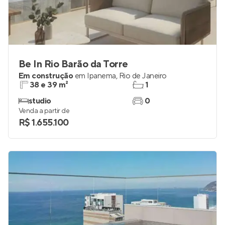
Be In Rio Barão da Torre
Em construção
em
Ipanema
,
Rio de Janeiro
38 e 39 m²
1
studio
0
Venda a partir de
R$ 1.655.100