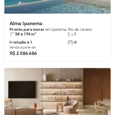
Alma Ipanema
Pronto para morar
em
Ipanema
,
Rio de Janeiro
58 e 174 m²
1
studio e 1
0
Venda a partir de
R$ 2.586.686