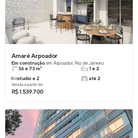
Amaré Arpoador
Em construção
em
Arpoador
,
Rio de Janeiro
36 e 73 m²
1 e 2
studio e 2
até 2
Venda a partir de
R$ 1.539.700