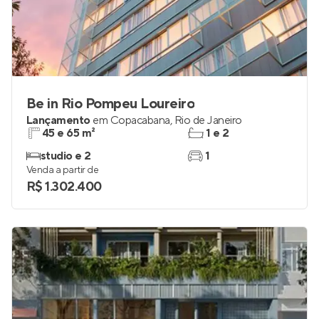
Be in Rio Pompeu Loureiro
Lançamento
em
Copacabana
,
Rio de Janeiro
45 e 65 m²
1 e 2
studio e 2
1
Venda a partir de
R$ 1.302.400