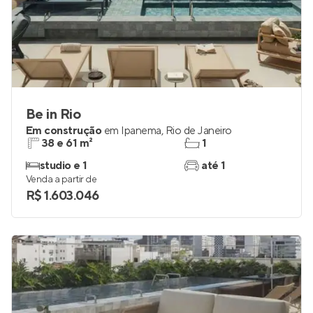
Be in Rio
Em construção
em
Ipanema
,
Rio de Janeiro
38 e 61 m²
1
studio e 1
até 1
Venda a partir de
R$ 1.603.046