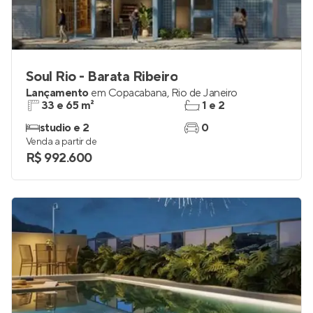
Soul Rio - Barata Ribeiro
Lançamento
em
Copacabana
,
Rio de Janeiro
33 e 65 m²
1 e 2
studio e 2
0
Venda a partir de
R$ 992.600