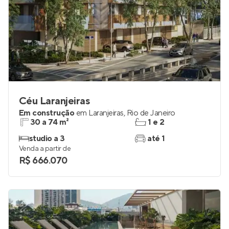
Céu Laranjeiras
Em construção
em
Laranjeiras
,
Rio de Janeiro
30 a 74 m²
1 e 2
studio a 3
até 1
Venda a partir de
R$ 666.070