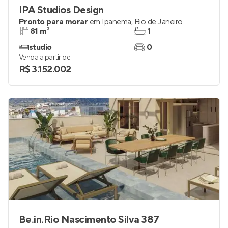
IPA Studios Design
Pronto para morar
em
Ipanema
,
Rio de Janeiro
81 m²
1
studio
0
Venda a partir de
R$ 3.152.002
Be.in.Rio Nascimento Silva 387