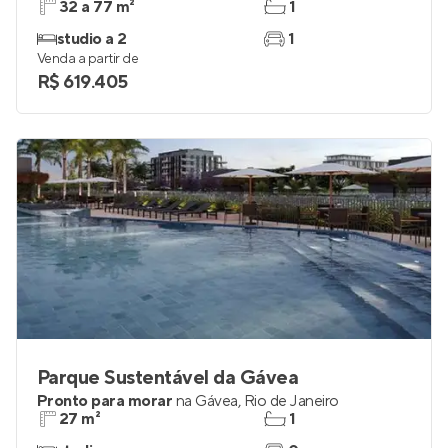
32 a 77 m²
1
studio a 2
1
Venda a partir de
R$ 619.405
Parque Sustentável da Gávea
Pronto para morar
na
Gávea
,
Rio de Janeiro
27 m²
1