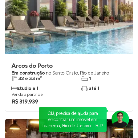
Arcos do Porto
Em construção
no
Santo Cristo
,
Rio de Janeiro
32 e 33 m²
1
studio e 1
até 1
Venda a partir de
R$ 319.939
Olá, precisa de ajuda para
encontrar um imóvel em
Ipanema, Rio de Janeiro - RJ?