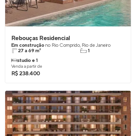
Rebouças Residencial
Em construção
no
Rio Comprido
,
Rio de Janeiro
27 a 69 m²
1
studio e 1
Venda a partir de
R$ 238.400