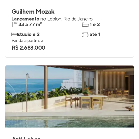
Guilhem Mozak
Lançamento
no
Leblon
,
Rio de Janeiro
33 a 77 m²
1 e 2
studio e 2
até 1
Venda a partir de
R$ 2.683.000