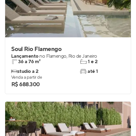
Soul Rio Flamengo
Lançamento
no
Flamengo
,
Rio de Janeiro
36 a 76 m²
1 e 2
studio a 2
até 1
Venda a partir de
R$ 688.300