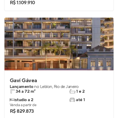
R$ 1.109.910
Gaví Gávea
Lançamento
no
Leblon
,
Rio de Janeiro
34 a 72 m²
1 e 2
studio a 2
até 1
Venda a partir de
R$ 829.873