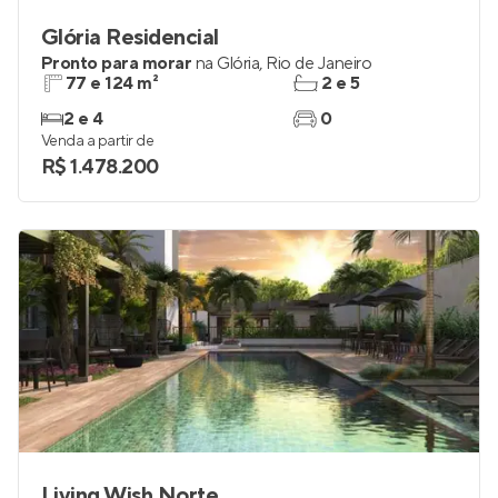
Glória Residencial
Pronto para morar
na
Glória
,
Rio de Janeiro
77 e 124 m²
2 e 5
2 e 4
0
Venda a partir de
R$ 1.478.200
Living Wish Norte