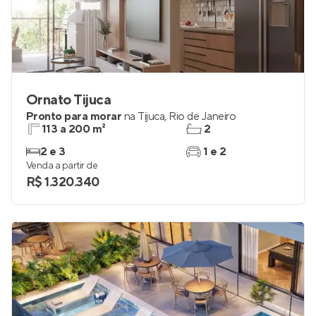
Ornato Tijuca
Pronto para morar
na
Tijuca
,
Rio de Janeiro
113 a 200 m²
2
2 e 3
1 e 2
Venda a partir de
R$ 1.320.340