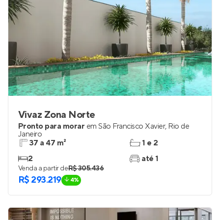
Vivaz Zona Norte
Pronto para morar
em
São Francisco Xavier
,
Rio de
Janeiro
37 a 47 m²
1 e 2
2
até 1
Venda a partir de
R$ 305.436
R$ 293.219
4%