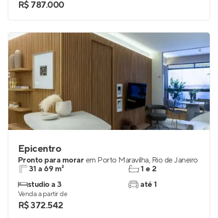
R$ 787.000
Epicentro
Pronto para morar
em
Porto Maravilha
,
Rio de Janeiro
31 a 69 m²
1 e 2
studio a 3
até 1
Venda a partir de
R$ 372.542