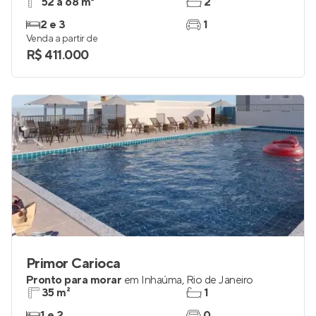
52 a 68 m²
2
2 e 3
1
Venda a partir de
R$ 411.000
Primor Carioca
Pronto para morar
em
Inhaúma
,
Rio de Janeiro
35 m²
1
1 e 2
0