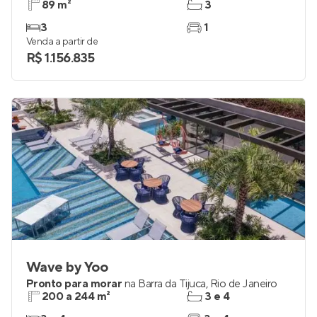
89 m²
3
3
1
Venda a partir de
R$ 1.156.835
Wave by Yoo
Pronto para morar
na
Barra da Tijuca
,
Rio de Janeiro
200 a 244 m²
3 e 4