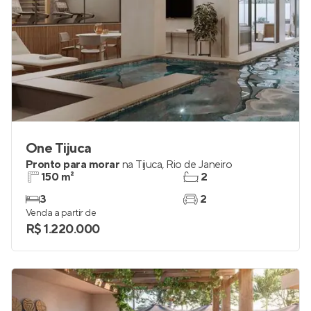
One Tijuca
Pronto para morar
na
Tijuca
,
Rio de Janeiro
150 m²
2
3
2
Venda a partir de
R$ 1.220.000