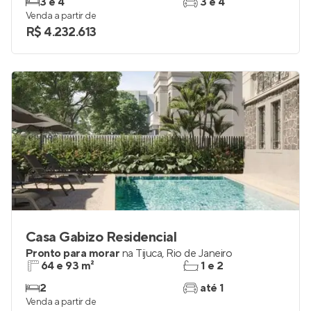
3 e 4
3 e 4
Venda a partir de
R$ 4.232.613
Casa Gabizo Residencial
Pronto para morar
na
Tijuca
,
Rio de Janeiro
64 e 93 m²
1 e 2
2
até 1
Venda a partir de