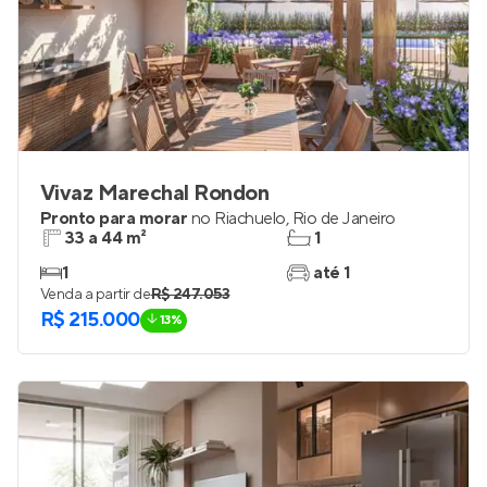
Vivaz Marechal Rondon
Pronto para morar
no
Riachuelo
,
Rio de Janeiro
33 a 44 m²
1
1
até 1
Venda a partir de
R$ 247.053
R$ 215.000
13%