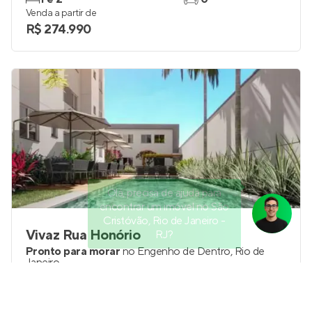
Venda a partir de
R$ 274.990
Olá, precisa de ajuda para
encontrar um imóvel no São
Cristóvão, Rio de Janeiro -
Vivaz Rua Honório
RJ?
Pronto para morar
no
Engenho de Dentro
,
Rio de
Janeiro
45 m²
1
1 e 2
até 1
Venda a partir de