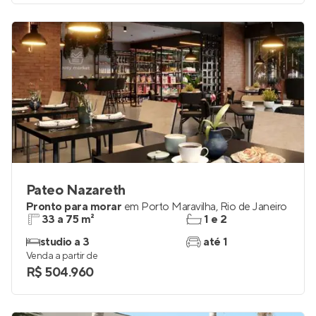
Pateo Nazareth
Pronto para morar
em
Porto Maravilha
,
Rio de Janeiro
33 a 75 m²
1 e 2
studio a 3
até 1
Venda a partir de
R$ 504.960