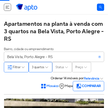
Apartamentos na planta à venda com
3 quartos na Bela Vista, Porto Alegre -
RS
Bairro, cidade ou empreendimento
Filtrar
3 quartos
Status
Preço
Ordenar
14 imóveis
por
Relevância
Mosaico
Mapa
COMPARAR