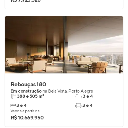
R$ 7.923.528
Rebouças 180
Em construção
na
Bela Vista
,
Porto Alegre
388 e 505 m²
3 e 4
3 e 4
3 e 4
Venda a partir de
R$ 10.669.950