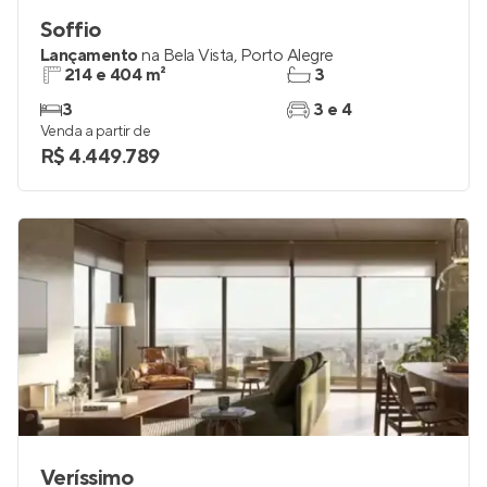
Soffio
Lançamento
na
Bela Vista
,
Porto Alegre
214 e 404 m²
3
3
3 e 4
Venda a partir de
R$ 4.449.789
Veríssimo