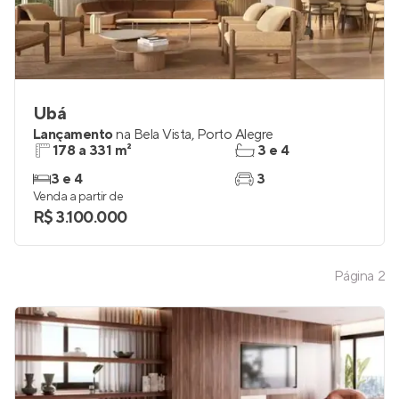
Ubá
Lançamento
na
Bela Vista
,
Porto Alegre
178 a 331 m²
3 e 4
3 e 4
3
Venda a partir de
R$ 3.100.000
Página
2