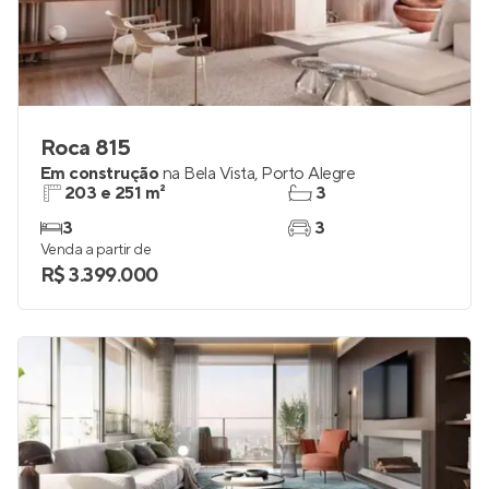
Roca 815
Em construção
na
Bela Vista
,
Porto Alegre
203 e 251 m²
3
3
3
Venda a partir de
R$ 3.399.000