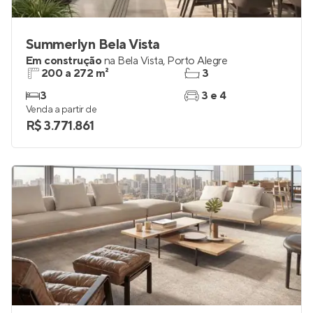
Summerlyn Bela Vista
Em construção
na
Bela Vista
,
Porto Alegre
200 a 272 m²
3
3
3 e 4
Venda a partir de
R$ 3.771.861