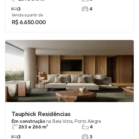
3
4
Venda a partir de
R$ 6.650.000
Tauphick Residências
Em construção
na
Bela Vista
,
Porto Alegre
263 e 266 m²
4
3
3