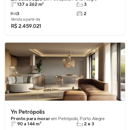
137 a 262 m²
3
3
2
Venda a partir de
R$ 2.459.021
Yn Petrópolis
Pronto para morar
em
Petrópolis
,
Porto Alegre
90 a 144 m²
2 e 3