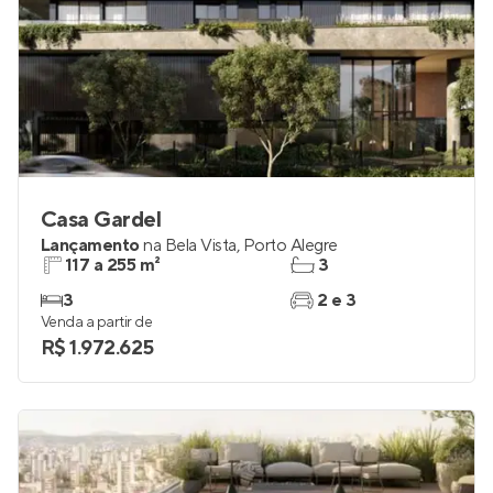
Casa Gardel
Lançamento
na
Bela Vista
,
Porto Alegre
117 a 255 m²
3
3
2 e 3
Venda a partir de
R$ 1.972.625