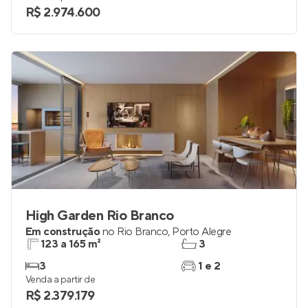
R$ 2.974.600
High Garden Rio Branco
Em construção
no
Rio Branco
,
Porto Alegre
123 a 165 m²
3
3
1 e 2
Venda a partir de
R$ 2.379.179