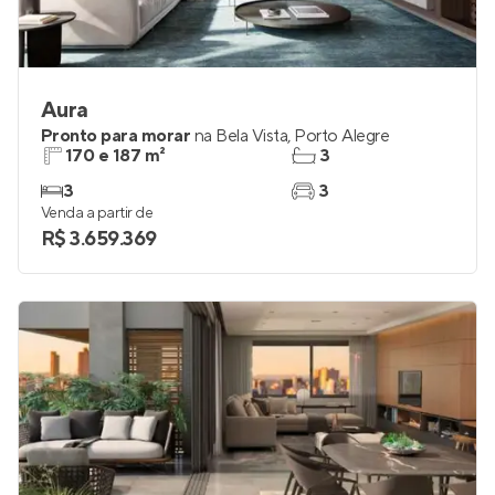
Aura
Pronto para morar
na
Bela Vista
,
Porto Alegre
170 e 187 m²
3
3
3
Venda a partir de
R$ 3.659.369