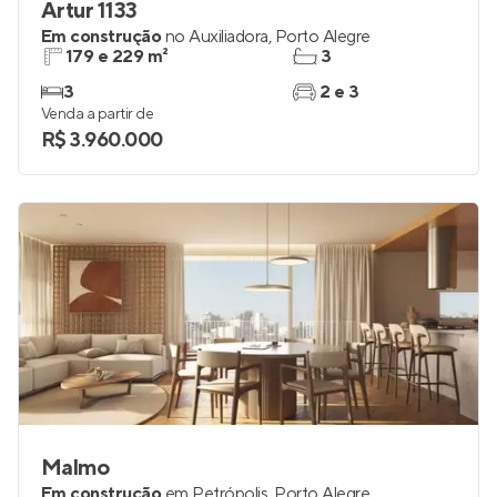
Artur 1133
Em construção
no
Auxiliadora
,
Porto Alegre
179 e 229 m²
3
3
2 e 3
Venda a partir de
R$ 3.960.000
Malmo
Em construção
em
Petrópolis
,
Porto Alegre