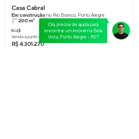
Casa Cabral
Em construção
no
Rio Branco
,
Porto Alegre
200 m²
3
Olá, precisa de ajuda para
3
encontrar um imóvel na Bela
3
Vista, Porto Alegre - RS?
Venda a partir de
R$ 4.301.270
Galeria Jardim