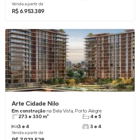
Venda a partir de
R$ 6.953.389
Arte Cidade Nilo
Em construção
na
Bela Vista
,
Porto Alegre
273 e 330 m²
4 e 5
3 e 4
3 e 4
Venda a partir de