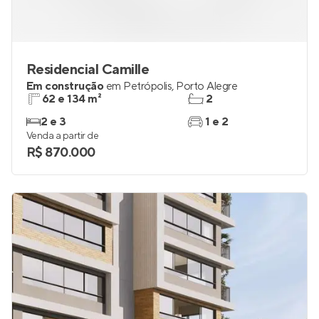
Residencial Camille
Em construção
em
Petrópolis
,
Porto Alegre
62 e 134 m²
2
2 e 3
1 e 2
Venda a partir de
R$ 870.000