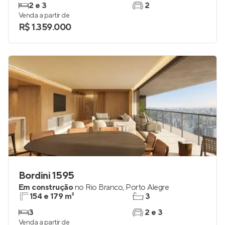
2 e 3
2
Venda a partir de
R$ 1.359.000
Bordini 1595
Em construção
no
Rio Branco
,
Porto Alegre
154 e 179 m²
3
3
2 e 3
Venda a partir de