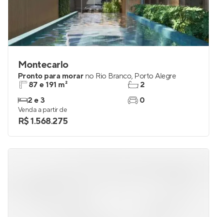
Montecarlo
Pronto para morar
no
Rio Branco
,
Porto Alegre
87 e 191 m²
2
2 e 3
0
Venda a partir de
R$ 1.568.275