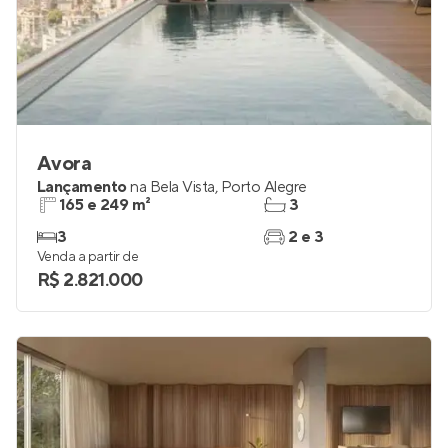
Avora
Lançamento
na
Bela Vista
,
Porto Alegre
165 e 249 m²
3
3
2 e 3
Venda a partir de
R$ 2.821.000