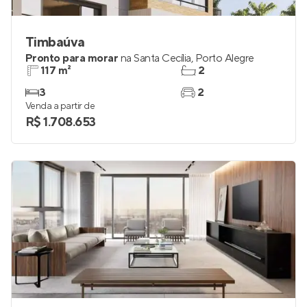
Timbaúva
Pronto para morar
na
Santa Cecília
,
Porto Alegre
117 m²
2
3
2
Venda a partir de
R$ 1.708.653