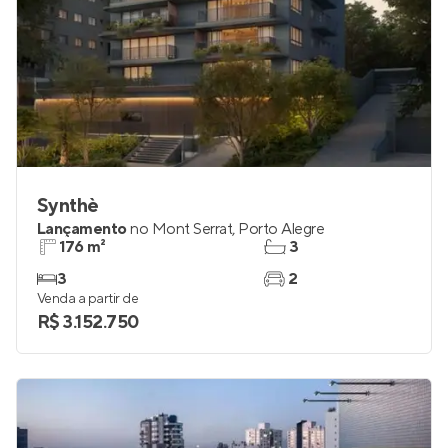
Synthè
Lançamento
no
Mont Serrat
,
Porto Alegre
176 m²
3
3
2
Venda a partir de
R$ 3.152.750