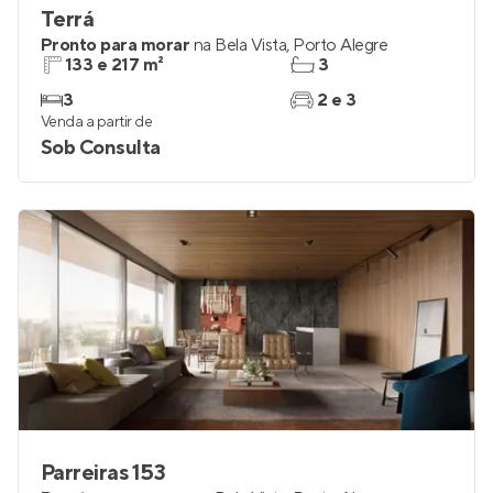
Terrá
Pronto para morar
na
Bela Vista
,
Porto Alegre
133 e 217 m²
3
3
2 e 3
Venda a partir de
Sob Consulta
Parreiras 153